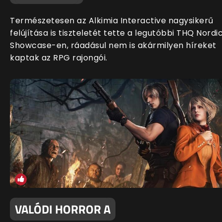
Természetesen az Alkimia Interactive nagysikerű
felújítása is tiszteletét tette a legutóbbi THQ Nordi
Showcase-en, ráadásul nem is akármilyen híreket
kaptak az RPG rajongói.
VALÓDI HORROR A