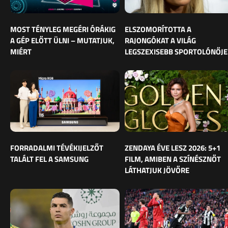
MOST TÉNYLEG MEGÉRI ÓRÁKIG
ELSZOMORÍTOTTA A
A GÉP ELŐTT ÜLNI – MUTATJUK,
RAJONGÓKAT A VILÁG
MIÉRT
LEGSZEXISEBB SPORTOLÓNŐJE
FORRADALMI TÉVÉKIJELZŐT
ZENDAYA ÉVE LESZ 2026: 5+1
TALÁLT FEL A SAMSUNG
FILM, AMIBEN A SZÍNÉSZNŐT
LÁTHATJUK JÖVŐRE