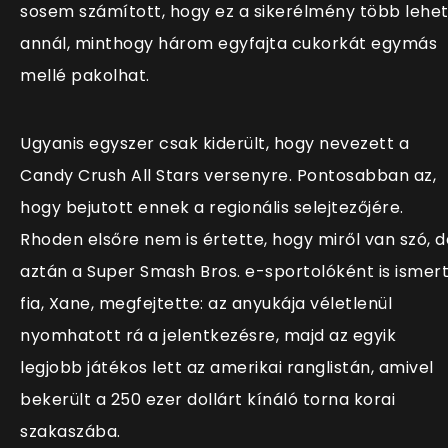
sosem számított, hogy ez a sikerélmény több lehe
annál, minthogy három egyfajta cukorkát egymás
mellé pakolhat.
Ugyanis egyszer csak kiderült, hogy nevezett a
Candy Crush All Stars versenyre. Pontosabban az,
hogy bejutott ennek a regionális selejtezőjére.
Rhoden elsőre nem is értette, hogy miről van szó, d
aztán a Super Smash Bros. e-sportolóként is ismer
fia, Xane, megfejtette: az anyukája véletlenül
nyomhatott rá a jelentkezésre, majd az egyik
legjobb játékos lett az amerikai ranglistán, amivel
bekerült a 250 ezer dollárt kínáló torna korai
szakaszába.