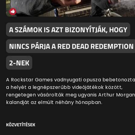
A SZÁMOK IS AZT BIZONYÍTJÁK, HOGY
NINCS PÁRJA A RED DEAD REDEMPTION
2-NEK
A Rockstar Games vadnyugati opusza bebetonozt
a helyét a legnépszerűbb videójátékok között,
rengetegen vásárolták meg ugyanis Arthur Morga
kalandját az elmúlt néhány hónapban.
KÖZVETÍTÉSEK