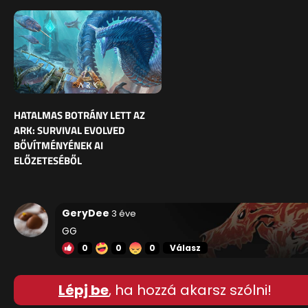
HATALMAS BOTRÁNY LETT AZ
ARK: SURVIVAL EVOLVED
BŐVÍTMÉNYÉNEK AI
ELŐZETESÉBŐL
GeryDee
3 éve
GG
0
0
0
Válasz
Lépj be
, ha hozzá akarsz szólni!