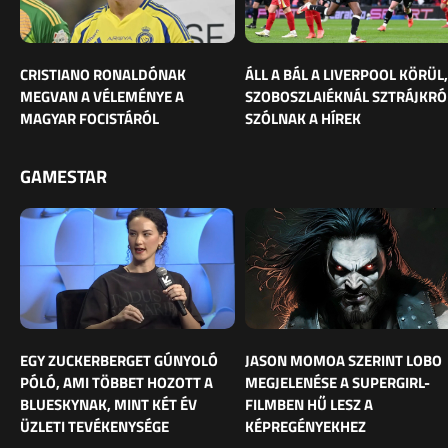
CRISTIANO RONALDÓNAK
ÁLL A BÁL A LIVERPOOL KÖRÜL,
MEGVAN A VÉLEMÉNYE A
SZOBOSZLAIÉKNÁL SZTRÁJKRÓ
MAGYAR FOCISTÁRÓL
SZÓLNAK A HÍREK
GAMESTAR
EGY ZUCKERBERGET GÚNYOLÓ
JASON MOMOA SZERINT LOBO
PÓLÓ, AMI TÖBBET HOZOTT A
MEGJELENÉSE A SUPERGIRL-
BLUESKYNAK, MINT KÉT ÉV
FILMBEN HŰ LESZ A
ÜZLETI TEVÉKENYSÉGE
KÉPREGÉNYEKHEZ