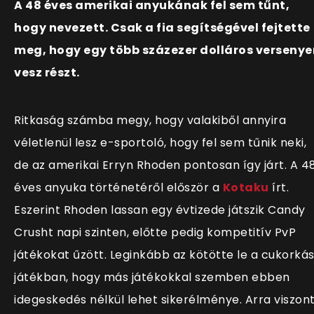
A 48 éves amerikai anyukának fel sem tűnt,
hogy nevezett. Csak a fia segítségével fejtette
meg, hogy egy több százezer dolláros versenye
vesz részt.
Ritkaság számba megy, hogy valakiből annyira
véletlenül lesz e-sportoló, hogy fel sem tűnik neki,
de az amerikai Erryn Rhoden pontosan így járt. A 4
éves anyuka történetéről először a
Kotaku
írt.
Eszerint Rhoden lassan egy évtizede játszik Candy
Crusht napi szinten, előtte pedig kompetitív PvP
játékokat űzött. Leginkább az kötötte le a cukorká
játékban, hogy más játékokkal szemben ebben
idegeskedés nélkül lehet sikerélménye. Arra viszon