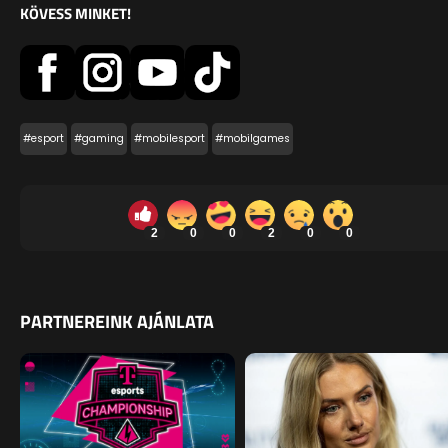
KÖVESS MINKET!
#esport
#gaming
#mobilesport
#mobilgames
2
0
0
2
0
0
PARTNEREINK AJÁNLATA