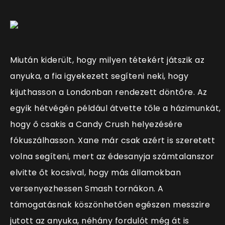
Miután kiderült, hogy milyen tétekért játszik az
anyuka, a fia igyekezett segíteni neki, hogy
kijuthasson a Londonban rendezett döntőre. Az
egyik hétvégén például átvette tőle a házimunkát,
hogy ő csakis a Candy Crush helyezésére
fókuszálhasson. Xane már csak azért is szeretett
volna segíteni, mert az édesanyja számtalanszor
elvitte őt kocsival, hogy más államokban
versenyezhessen Smash tornákon. A
támogatásnak köszönhetően egészen messzire
jutott az anyuka, néhány fordulót még át is