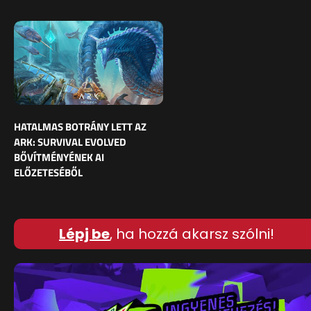
HATALMAS BOTRÁNY LETT AZ
ARK: SURVIVAL EVOLVED
BŐVÍTMÉNYÉNEK AI
ELŐZETESÉBŐL
Lépj be
, ha hozzá akarsz szólni!