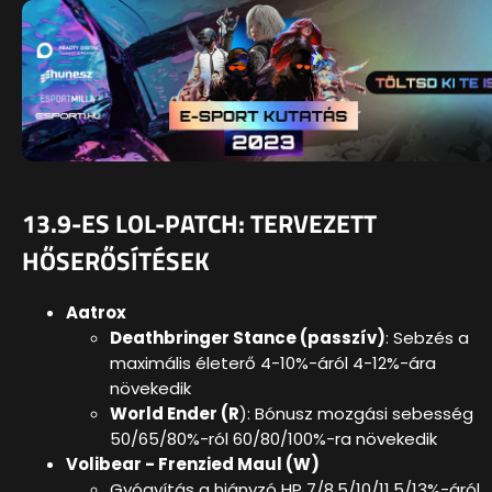
13.9-ES LOL-PATCH: TERVEZETT
HŐSERŐSÍTÉSEK
Aatrox
Deathbringer Stance (passzív)
: Sebzés a
maximális életerő 4-10%-áról 4-12%-ára
növekedik
World Ender (R
): Bónusz mozgási sebesség
50/65/80%-ról 60/80/100%-ra növekedik
Volibear - Frenzied Maul (W)
Gyógyítás a hiányzó HP 7/8,5/10/11,5/13%-áról