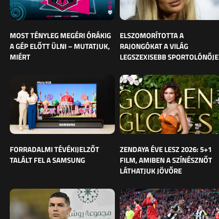
MOST TÉNYLEG MEGÉRI ÓRÁKIG
ELSZOMORÍTOTTA A
A GÉP ELŐTT ÜLNI – MUTATJUK,
RAJONGÓKAT A VILÁG
MIÉRT
LEGSZEXISEBB SPORTOLÓNŐJE
FORRADALMI TÉVÉKIJELZŐT
ZENDAYA ÉVE LESZ 2026: 5+1
TALÁLT FEL A SAMSUNG
FILM, AMIBEN A SZÍNÉSZNŐT
LÁTHATJUK JÖVŐRE