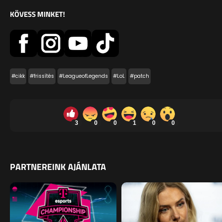
KÖVESS MINKET!
#cikk
#frissítés
#LeagueofLegends
#LoL
#patch
3
0
0
1
0
0
PARTNEREINK AJÁNLATA