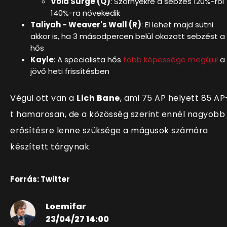
Void Surge (Q)
: Szörnyekre a sebzés 120%-ról
140%-ra növekedik
Taliyah - Weaver's Wall (R)
: El lehet majd sütni
akkor is, ha 3 másodpercen belül okozott sebzést a
hős
Kayle
: A specialista hős
több képessége megújul
a
jövő heti frissítésben
Végül ott van a
Lich Bane
, ami 75 AP helyett 85 AP
t hamarosan, de a közösség szerint ennél nagyobb
erősítésre lenne szüksége a mágusok számára
készített tárgynak.
Forrás: Twitter
Loemifar
23/04/27 14:00