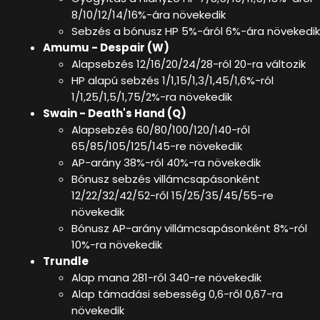
8/10/12/14/16%-ára növekedik
Sebzés a bónusz HP 5%-áról 6%-ára növekedik
Amumu - Despair (W)
Alapsebzés 12/16/20/24/28-ról 20-ra változik
HP alapú sebzés 1/1,15/1,3/1,45/1,6%-ról
1/1,25/1,5/1,75/2%-ra növekedik
Swain - Death's Hand (Q)
Alapsebzés 60/80/100/120/140-ről
65/85/105/125/145-re növekedik
AP-arány 38%-ról 40%-ra növekedik
Bónusz sebzés villámcsapásonként
12/22/32/42/52-ről 15/25/35/45/55-re
növekedik
Bónusz AP-arány villámcsapásonként 8%-ról
10%-ra növekedik
Trundle
Alap mana 281-ről 340-re növekedik
Alap támadási sebesség 0,6-ről 0,67-ra
növekedik