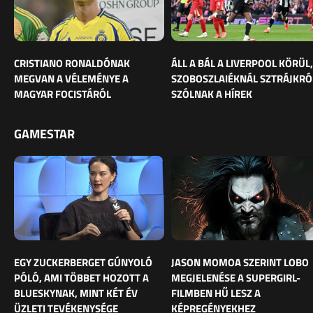
CRISTIANO RONALDÓNAK
ÁLL A BÁL A LIVERPOOL KÖRÜL,
MEGVAN A VÉLEMÉNYE A
SZOBOSZLAIÉKNÁL SZTRÁJKRÓ
MAGYAR FOCISTÁRÓL
SZÓLNAK A HÍREK
GAMESTAR
EGY ZUCKERBERGET GÚNYOLÓ
JASON MOMOA SZERINT LOBO
PÓLÓ, AMI TÖBBET HOZOTT A
MEGJELENÉSE A SUPERGIRL-
BLUESKYNAK, MINT KÉT ÉV
FILMBEN HŰ LESZ A
ÜZLETI TEVÉKENYSÉGE
KÉPREGÉNYEKHEZ