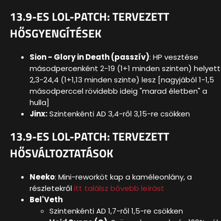
13.9-ES LOL-PATCH: TERVEZETT
HŐSGYENGÍTÉSEK
Sion - Glory in Death (passzív)
: HP vesztése
másodpercenként 2-19 (1+1 minden szinten) helyett
2,3-24,4 (1+1,13 minden szinte) lesz [nagyjából 1-1,5
másodperccel rövidebb ideig "marad életben" a
hulla]
Jinx:
Szintenkénti AD 3,4-ről 3,15-re csökken
13.9-ES LOL-PATCH: TERVEZETT
HŐSVÁLTOZTATÁSOK
Neeko
: Mini-reworköt kap a kaméleonlány, a
részletekről
itt találsz bővebb leírást
Bel'Veth
Szintenkénti AD 1,7-ről 1,5-re csökken