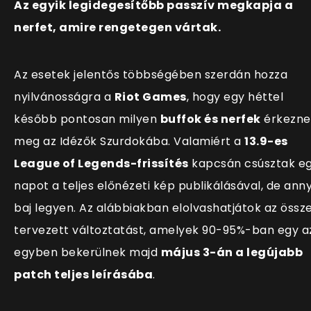
Az egyik legidegesítőbb passzív megkapja a
nerfet, amire rengetegen vártak.
Az esetek jelentős többségében szerdán hozza
nyilvánosságra a
Riot Games
, hogy egy héttel
később pontosan milyen
buffok és nerfek
érkezne
meg az Idézők Szurdokába. Valamiért a
13.9-es
League of Legends-frissítés
kapcsán csúsztak e
napot a teljes előnézeti kép publikálásával, de anny
baj legyen. Az alábbiakban elolvashatjátok az össz
tervezett változtatást, amelyek 90-95%-ban egy a
egyben bekerülnek majd
május 3-án a legújabb
patch teljes leírásába
.