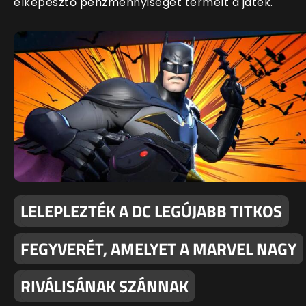
elképesztő pénzmennyiséget termelt a játék.
LELEPLEZTÉK A DC LEGÚJABB TITKOS
FEGYVERÉT, AMELYET A MARVEL NAGY
RIVÁLISÁNAK SZÁNNAK