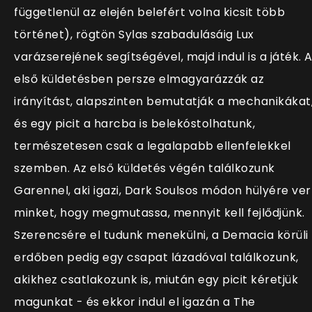
függetlenül az elején belefért volna kicsit több
történet), rögtön Sylas szabadulásáig Lux
varázserejének segítségével, majd indul is a játék. 
első küldetésben persze elmagyarázzák az
irányítást, alapszinten bemutatják a mechanikákat
és egy picit a harcba is belekóstolhatunk,
természetesen csak a legalapabb ellenfelekkel
szemben. Az első küldetés végén találkozunk
Garennel, aki igazi, Dark Soulsos módon hülyére ver
minket, hogy megmutassa, mennyit kell fejlődjünk.
Szerencsére el tudunk menekülni, a Demacia körüli
erdőben pedig egy csapat lázadóval találkozunk,
akikhez csatlakozunk is, miután egy picit kéretjük
magunkat - és ekkor indul el igazán a The