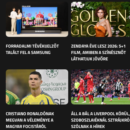
FORRADALMI TÉVÉKIJELZŐT
ZENDAYA ÉVE LESZ 2026: 5+1
TALÁLT FEL A SAMSUNG
FILM, AMIBEN A SZÍNÉSZNŐT
LÁTHATJUK JÖVŐRE
CRISTIANO RONALDÓNAK
ÁLL A BÁL A LIVERPOOL KÖRÜL,
MEGVAN A VÉLEMÉNYE A
SZOBOSZLAIÉKNÁL SZTRÁJKRÓ
MAGYAR FOCISTÁRÓL
SZÓLNAK A HÍREK