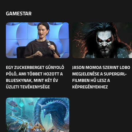
GAMESTAR
EGY ZUCKERBERGET GÚNYOLÓ
JASON MOMOA SZERINT LOBO
PÓLÓ, AMI TÖBBET HOZOTT A
MEGJELENÉSE A SUPERGIRL-
BLUESKYNAK, MINT KÉT ÉV
FILMBEN HŰ LESZ A
ÜZLETI TEVÉKENYSÉGE
KÉPREGÉNYEKHEZ