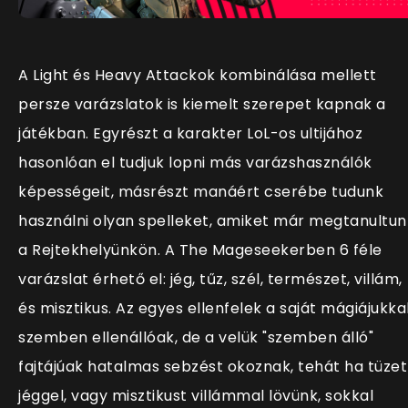
A Light és Heavy Attackok kombinálása mellett
persze varázslatok is kiemelt szerepet kapnak a
játékban. Egyrészt a karakter LoL-os ultijához
hasonlóan el tudjuk lopni más varázshasználók
képességeit, másrészt manáért cserébe tudunk
használni olyan spelleket, amiket már megtanultun
a Rejtekhelyünkön. A The Mageseekerben 6 féle
varázslat érhető el: jég, tűz, szél, természet, villám,
és misztikus. Az egyes ellenfelek a saját mágiájukka
szemben ellenállóak, de a velük "szemben álló"
fajtájúak hatalmas sebzést okoznak, tehát ha tüzet
jéggel, vagy misztikust villámmal lövünk, sokkal