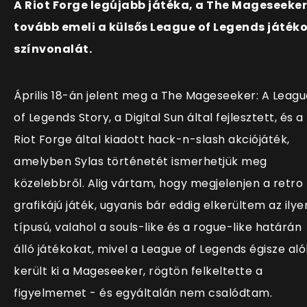
A Riot Forge legújabb játéka, a The Mageseeker
tovább emeli a külsős League of Legends játék
színvonalát.
Április 18-án jelent meg a The Mageseeker: A Leagu
of Legends Story, a Digital Sun által fejlesztett, és a
Riot Forge által kiadott hack-n-slash akciójáték,
amelyben Sylas történetét ismerhetjük meg
közelebbről. Alig vártam, hogy megjelenjen a retro
grafikájú játék, ugyanis bár eddig elkerültem az ilye
típusú, valahol a souls-like és a rogue-like határán
álló játékokat, mivel a League of Legends égisze aló
került ki a Mageseeker, rögtön felkeltette a
figyelmemet - és egyáltalán nem csalódtam.