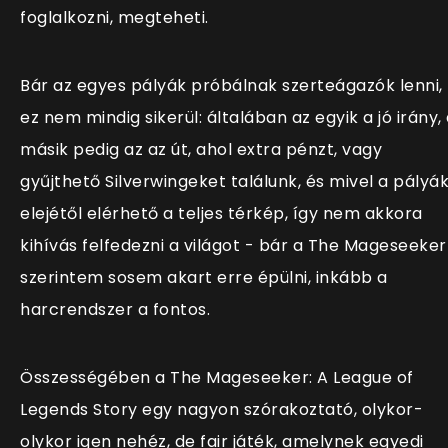
foglalkozni, megteheti.
Bár az egyes pályák próbálnak szerteágazók lenni,
ez nem mindig sikerül: általában az egyik a jó irány,
másik pedig az az út, ahol extra pénzt, vagy
gyűjthető Silverwingeket találunk, és mivel a pályá
elejétől elérhető a teljes térkép, így nem akkora
kihívás felfedezni a világot - bár a The Mageseeker
szerintem sosem akart erre épülni, inkább a
harcrendszer a fontos.
Összességében a The Mageseeker: A League of
Legends Story egy nagyon szórakoztató, olykor-
olykor igen nehéz, de fair játék, amelynek egyedi