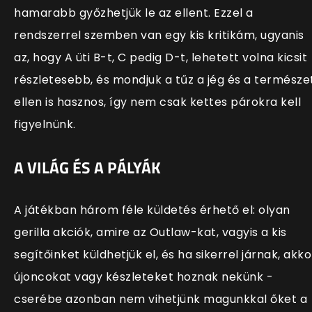
hamarabb győzhetjük le az ellent. Ezzel a
rendszerrel szemben van egy kis kritikám, ugyanis
az, hogy A üti B-t, C pedig D-t, lehetett volna kicsit
részletesebb, és mondjuk a tűz a jég és a természe
ellen is hasznos, így nem csak kettes párokra kell
figyelnünk.
A VILÁG ÉS A PÁLYÁK
A játékban három féle küldetés érhető el: olyan
gerilla akciók, amire az Outlaw-kat, vagyis a kis
segítőinket küldhetjük el, és ha sikerrel járnak, akko
újoncokat vagy készleteket hoznak nekünk -
cserébe azonban nem vihetjünk magunkkal őket a