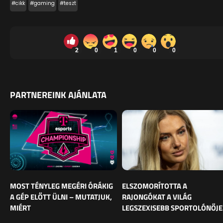
#cikk
#gaming
#teszt
2
0
1
0
0
0
PARTNEREINK AJÁNLATA
MOST TÉNYLEG MEGÉRI ÓRÁKIG
ELSZOMORÍTOTTA A
A GÉP ELŐTT ÜLNI – MUTATJUK,
RAJONGÓKAT A VILÁG
MIÉRT
LEGSZEXISEBB SPORTOLÓNŐJE