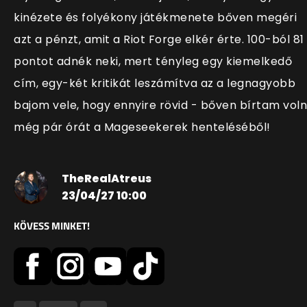
kinézete és folyékony játékmenete bőven megéri
azt a pénzt, amit a Riot Forge elkér érte. 100-ból 81
pontot adnék neki, mert tényleg egy kiemelkedő
cím, egy-két kritikát leszámítva az a legnagyobb
bajom vele, hogy ennyire rövid - bőven bírtam vol
még pár órát a Mageseekerek henteléséből!
TheRealAtreus
23/04/27 10:00
KÖVESS MINKET!