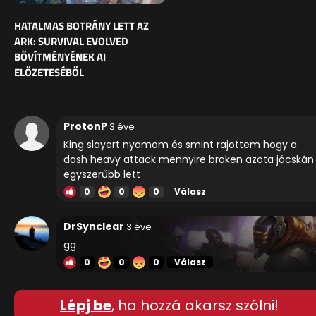
HATALMAS BOTRÁNY LETT AZ
ARK: SURVIVAL EVOLVED
BŐVÍTMÉNYÉNEK AI
ELŐZETESÉBŐL
ProtonP
3 éve
King slayert nyomom és smint rajottem hogy a
dash heavy attack mennyire broken azota jócskán
egyszerűbb lett
0
0
0
Válasz
DrSynclear
3 éve
gg
0
0
0
Válasz
Lépj be
, ha hozzá akarsz szólni!