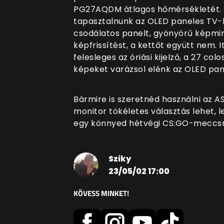
PG27AQDM átlagos hőmérsékletét. Sa
tapasztalnunk az OLED paneles TV-
csodálatos panelt, gyönyörű képmi
képfrissítést, a kettőt együtt nem.
felesleges az óriási kijelző, a 27 c
képeket varázsol elénk az OLED pan
Bármire is szeretnéd használni az
monitor tökéletes választás lehet, l
egy könnyed hétvégi CS:GO-meccsrő
Sziky
23/05/02 17:00
KÖVESS MINKET!