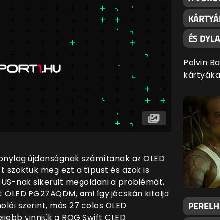
KÁRTYÁ
ÉS DYL
Palvin B
kártyáka
onylag újdonságnak számítanak az OLED
t szoktuk meg ezt a típust és azok is
SUS-nak sikerült megoldani a problémát,
ft OLED PG27AQDM, ami így jócskán kitolja
PERELHE
lói szerint, más 27 colos OLED
ejjebb vinniük a ROG Swift OLED