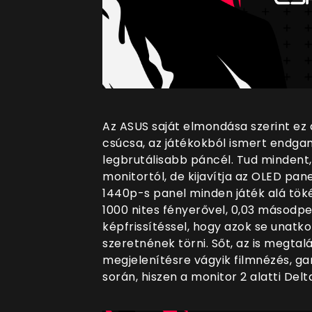
Az ASUS saját elmondása szerint ez
csúcsa, az játékokból ismert endga
legbrutálisabb páncél. Tud minden
monitortól, de kijavítja az OLED pan
1440p-s panel minden játék alá töké
1000 nites fényerővel, 0,03 másodpe
képfrissítéssel, hogy azok se unat
szeretnének törni. Sőt, az is megtal
megjelenítésre vágyik filmnézés, g
során, hiszen a monitor 2 alatti Delt