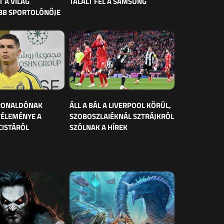
 A VILÁG
TALÁLT FEL A SAMSUNG
BB SPORTOLÓNŐJE
 RONALDÓNAK
ÁLL A BÁL A LIVERPOOL KÖRÜL,
VÉLEMÉNYE A
SZOBOSZLAIÉKNÁL SZTRÁJKRÓL
CISTÁRÓL
SZÓLNAK A HÍREK