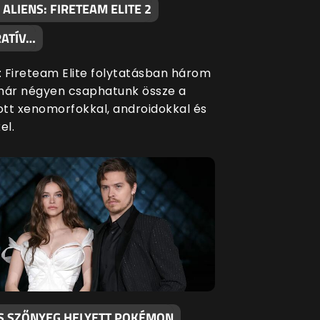
 ALIENS: FIRETEAM ELITE 2
ATÍV…
s: Fireteam Elite folytatásban három
már négyen csaphatunk össze a
tt xenomorfokkal, androidokkal és
el.
S SZŐNYEG HELYETT POKÉMON