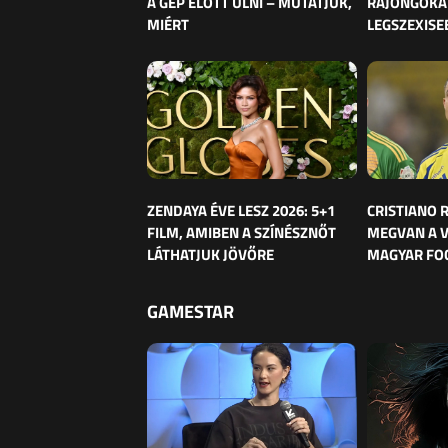
A GÉP ELŐTT ÜLNI – MUTATJUK,
RAJONGÓKAT
MIÉRT
LEGSZEXISE
ZENDAYA ÉVE LESZ 2026: 5+1
CRISTIANO
FILM, AMIBEN A SZÍNÉSZNŐT
MEGVAN A 
LÁTHATJUK JÖVŐRE
MAGYAR FO
GAMESTAR