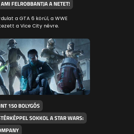
 AMI FELROBBANTJA A NETET!
rdulat a GTA 6 körül, a WWE
ezett a Vice City névre.
INT 150 BOLYGÓS
STÉRKÉPPEL SOKKOL A STAR WARS:
OMPANY