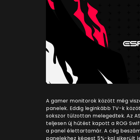
A gamer monitorok között még visz
panelek. Eddig leginkább TV-k közöt
sokszor túlzottan melegedtek. Az A
teljesen új hűtést kapott a ROG Swi
a panel élettartamár. A cég beszámo
panelekhez képest 5%-kal sikerült l