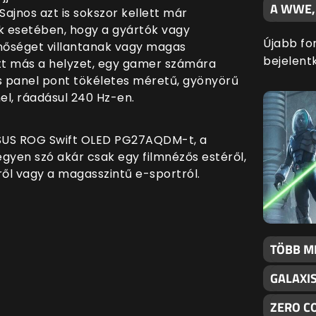
A WWE,
jnos azt is sokszor kellett már
k esetében, hogy a gyártók vagy
Újabb fo
nőséget villantanak vagy magas
bejelentk
 Itt más a helyzet, egy gamer számára
olos panel pont tökéletes méretű, gyönyörű
el, ráadásul 240 Hz-en.
 ASUS ROG Swift OLED PG27AQDM-t, a
egyen szó akár csak egy filmnézős estéről,
l vagy a magasszintű e-sportról.
TÖBB M
GALAXI
ZERO C