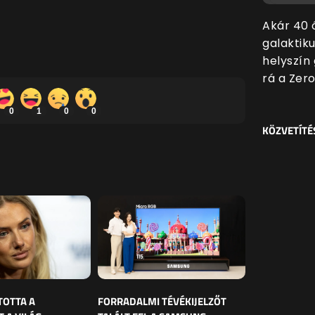
Akár 40 
galaktiku
helyszín
rá a Zer
0
1
0
0
KÖZVETÍTÉ
TOTTA A
FORRADALMI TÉVÉKIJELZŐT