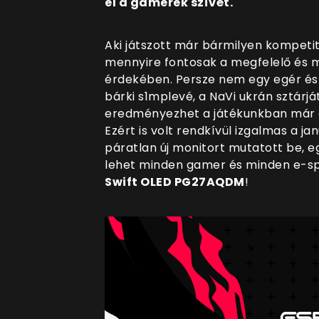
el a gamerek szívét.
Aki játszott már bármilyen kompetit
mennyire fontosak a megfelelő és m
érdekében. Persze nem egy egér és 
bárki s1mplevé, a NaVi ukrán sztárját
eredményezhet a játékunkban már az
Ezért is volt rendkívül izgalmas a j
páratlan új monitort mutatott be, eg
lehet minden gamer és minden e-sp
Swift
OLED PG27AQDM
!