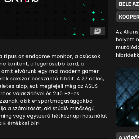
BELE AZ
KOOPER
Az Alien
helyett 
mutálódo
hibridekk
 a típus az endgame monitor, a csúcsok
me kontent, a legerősebb kard, a
t, amit elvárunk egy mai modern gamer
elek sokszor bosszantó hibáit. A 27 colos,
letes alap, ezt megfejeli még az ASUS
rces válaszidővel és 240 Hz-es
kozzanak, akik e-sportmagasággokba
álja a számítását, aki stúdió minőségű
aming vagy egyszerű hétköznapi használat
a E értékkel bír!
A VÖRÖ