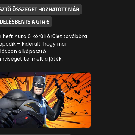
SZTŐ ÖSSZEGET HOZHATOTT MÁR
ELÉSBEN IS A GTA 6
Theft Auto 6 körüli őrület továbbra
apodik – kiderült, hogy már
lésben elképesztő
yiséget termelt a játék.