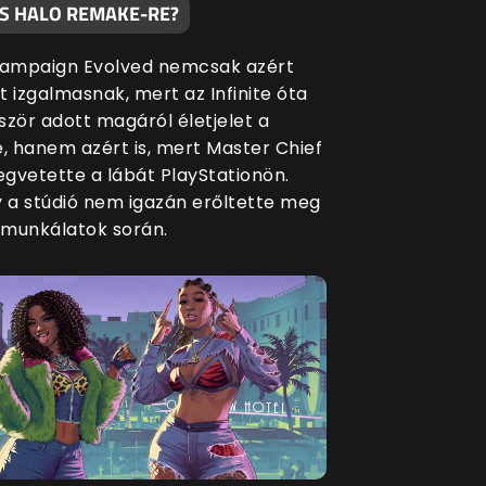
S HALO REMAKE-RE?
Campaign Evolved nemcsak azért
t izgalmasnak, mert az Infinite óta
ször adott magáról életjelet a
e, hanem azért is, mert Master Chief
gvetette a lábát PlayStationön.
y a stúdió nem igazán erőltette meg
munkálatok során.