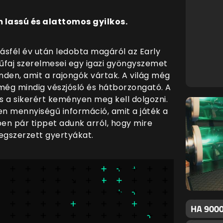
m lassú és alattomos gyilkos.
sfél év után ledobta magáról az Early
űfaj szerelmesei egy igazi gyöngyszemet
den, amit a rajongók vártak. A világ még
ég mindig vészjósló és hátborzongató. A
és a sikerért keményen meg kell dolgozni.
en mennyiségű információ, amit a játék a
en pár tippet adunk arról, hogy mire
egszerzett gyertyákat.
HA 9000