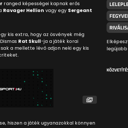
r
ranged képességei kapnak erős
LELEPLE
 a
Ravager Hellion
vagy egy
Sergeant
FEGYVE
RIVÁLI
egy kis extra, hogy az ösvények még
. Dismas
Rat Skull
-ja a játék korai
Elképesz
ak a mellette lévő adjon neki egy kis
legújabb
riteket.
KÖZVETÍTÉ
se, hiszen a játék ugyanazokkal könnyen