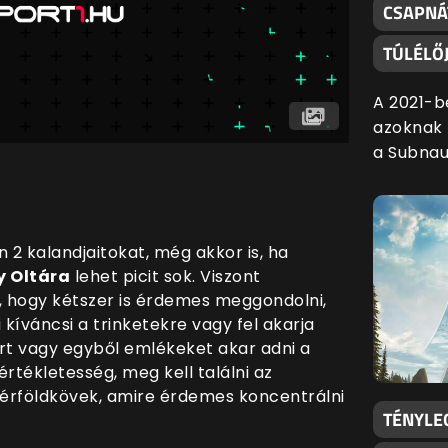
CSAPNÁ
TÚLÉLŐJ
A 2021-b
azoknak f
a Subnau
2 kalandjaitokat, még akkor is, ha
 Oltára
lehet picit sok. Viszont
, hogy kétszer is érdemes meggondolni,
 kíváncsi a trinketekre vagy fel akarja
ert vagy egyből emlékeket akar adni a
rtékletesség, meg kell találni az
érföldkövek, amire érdemes koncentrálni
TÉNYLE