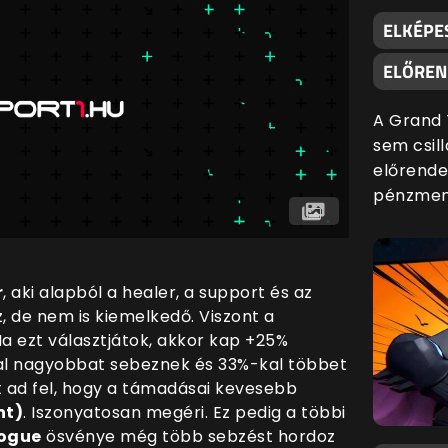
ELKÉPE
ELŐREND
A Grand 
sem csill
előrende
pénzmenn
r
, aki alapból a healer, a support és az
, de nem is kiemelkedő. Viszont a
a ezt választjátok, akkor kap +25%
al nagyobbat sebeznek és 33%-kal többet
t ad fel, hogy a támadásai kevesebb
ht)
. Iszonyatosan megéri. Ez pedig a többi
ogue
ösvénye még több sebzést hordoz