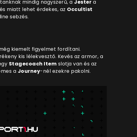
tanknak mindig nagyszerű, a
Jester
a
és miatt lehet érdekes, az
Occultist
line sebzés.
még kiemelt figyelmet fordítani.
rékeny kis lélekvesztő. Kevés az armor, a
 egy
Stagecoach Item
slotja van és az
demes a
Journey
-nél ezekre pakolni.