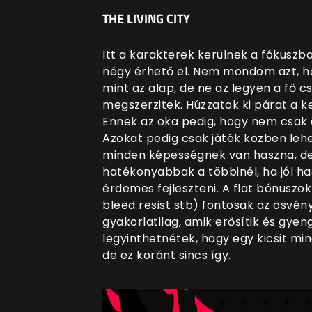
THE LIVING CITY
Itt a karakterek kerülnek a fókuszb
négy érhető el. Nem mondom azt, ho
mint az alap, de ne az legyen a fő 
megszerzitek. Húzzatok ki párat a ke
Ennek az oka pedig, hogy nem csak a 
Azokat pedig csak játék közben lehe
minden képességnek van haszna, de 
hatékonyabbak a többinél, ha jól h
érdemes fejleszteni. A flat bónuszok
bleed resist stb) fontosak az ösvé
gyakorlatilag, amik erősítik és gyen
legyinthetnétek, hogy egy kicsit mi
de ez koránt sincs így.