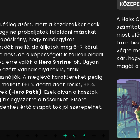
KÖZEPE
A Halo: 
a, főleg azért, mert a kezdetekkor csak
számítot
gy ne próbáljatok feloldani másokat,
most elő
csapásirány, hogy mindegyiket
franchis
zdők mellé, de álljatok meg 6-7 körül.
végre me
hőst, de a képességeit is fel kell oldani.
Kár, hog
t, erre valók a
Hero Shrine
-ok. Ugyan
magát a 
azért vannak olyanok is, amik
asználják. A meglévő karaktereket pedig
 mellett (+5% death door resist, +10%
nyek
(Hero Path)
. Ezek olyan alkasztok
gítik egyszerre a hőseinket. Elsőre
ndenhez értő csapat tök jól szerepelhet,