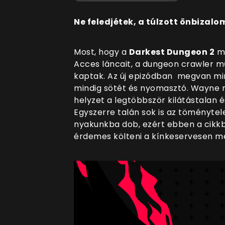
Ne feledjétek, a túlzott önbizalo
Most, hogy a
Darkest Dungeon 2
má
Acces láncait, a dungeon crawler m
kaptak. Az új epizódban megvan min
mindig sötét és nyomasztó. Wayne m
helyzet a legtöbbször kilátástalan 
Egyszerre talán sok is az töménytel
nyakunkba dob, ezért ebben a cikkb
érdemes költeni a kínkeservesen m