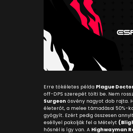
Erre tökéletes példa
Plague Docto
off-DPS szerepét tölti be. Nem rossz
Surgeon
ösvény nagyot dob rajta. H
életerőt, a melee támadásai 50%-k
gyógyít. Ezért pedig összesen annyi
eséllyel pakolják fel a Mételyt
(Blig
hősnél is így van. A
Highwayman R