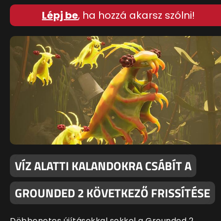
Lépj be
, ha hozzá akarsz szólni!
VÍZ ALATTI KALANDOKRA CSÁBÍT A
GROUNDED 2 KÖVETKEZŐ FRISSÍTÉSE
Döbbenetes újításokkal sokkol a Grounded 2