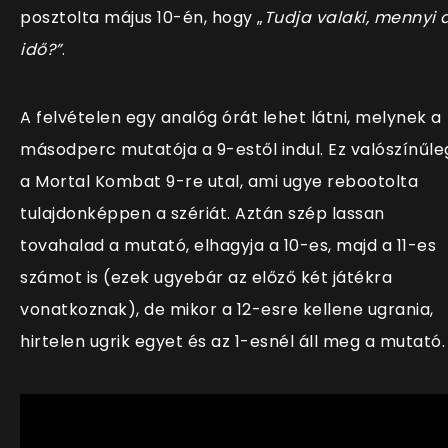
posztolta május 10-én, hogy „
Tudja valaki, mennyi 
idő?”
.
A felvételen egy analóg órát lehet látni, melynek a
másodperc mutatója a 9-estől indul. Ez valószínűle
a Mortal Kombat 9-re utal, ami ugye rebootolta
tulajdonképpen a szériát. Aztán szép lassan
tovahalad a mutató, elhagyja a 10-es, majd a 11-es
számot is (ezek ugyebár az előző két játékra
vonatkoznak), de mikor a 12-esre kellene ugrania,
hirtelen ugrik egyet és az 1-esnél áll meg a mutató.