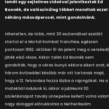
Ismét egy sejtelmes videóval jelentkeztek Ed
Boonék, de valószínűleg többet mondtak ezzel
néhány másodperccel, mint gondolnánk.
Hihetetlen, de több, mint 30 esztendővel ezelőtt
startol el a Mortal Kombat franchise, egészen
pontosan 1992. október 8-án jelent meg a vereked
játék első része. Akkor talán Ed Boonék sem
gondolták, hogy a véres bunyó ekkora sikert arat, 
három évtizeddel később már ott tartanak majd,
hogy a 12. felvonása hozza lázba a rajongókat. Ha a
matekból indulunk ki, akkor a jubileumi 30.
születésnapot tavaly ünnepelve kellett volna valam
nagy dologgal előrukkolnia a NetherRealm