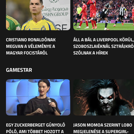
CRISTIANO RONALDÓNAK
ÁLL A BÁL A LIVERPOOL KÖRÜL,
MEGVAN A VÉLEMÉNYE A
SZOBOSZLAIÉKNÁL SZTRÁJKRÓ
MAGYAR FOCISTÁRÓL
SZÓLNAK A HÍREK
GAMESTAR
EGY ZUCKERBERGET GÚNYOLÓ
JASON MOMOA SZERINT LOBO
PÓLÓ, AMI TÖBBET HOZOTT A
MEGJELENÉSE A SUPERGIRL-