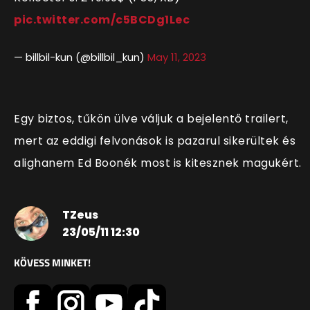
pic.twitter.com/c5BCDg1Lec
— billbil-kun (@billbil_kun)
May 11, 2023
Egy biztos, tűkön ülve váljuk a bejelentő trailert,
mert az eddigi felvonások is pazarul sikerültek és
alighanem Ed Boonék most is kitesznek magukért.
TZeus
23/05/11 12:30
KÖVESS MINKET!