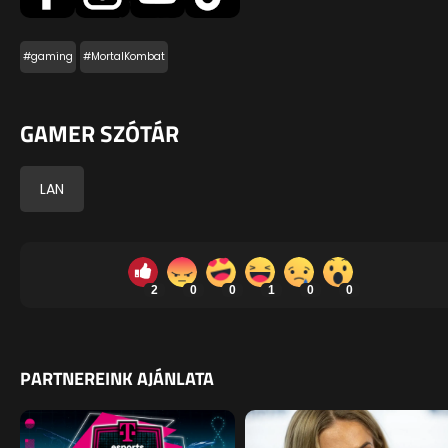
#gaming
#MortalKombat
GAMER SZÓTÁR
LAN
2
0
0
1
0
0
PARTNEREINK AJÁNLATA