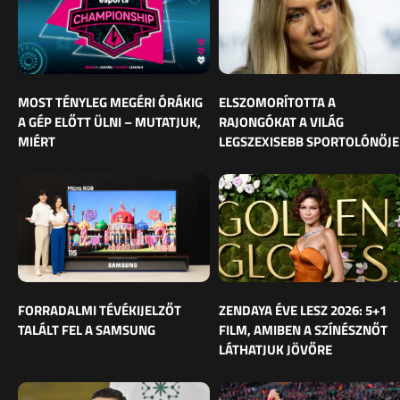
MOST TÉNYLEG MEGÉRI ÓRÁKIG
ELSZOMORÍTOTTA A
A GÉP ELŐTT ÜLNI – MUTATJUK,
RAJONGÓKAT A VILÁG
MIÉRT
LEGSZEXISEBB SPORTOLÓNŐJE
FORRADALMI TÉVÉKIJELZŐT
ZENDAYA ÉVE LESZ 2026: 5+1
TALÁLT FEL A SAMSUNG
FILM, AMIBEN A SZÍNÉSZNŐT
LÁTHATJUK JÖVŐRE