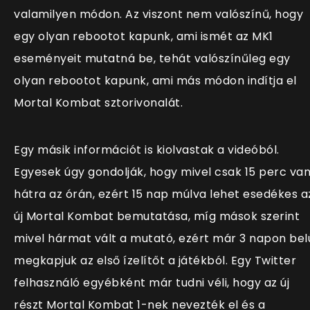
valamilyen módon. Az viszont nem valószínű, hogy
egy olyan rebootot kapunk, ami ismét az MK1
eseményeit mutatná be, tehát valószínűleg egy
olyan rebootot kapunk, ami más módon indítja el
Mortal Kombat sztorivonalát.
Egy másik információt is kiolvastak a videóból.
Egyesek úgy gondolják, hogy mivel csak 15 perc va
hátra az órán, ezért 15 nap múlva lehet esedékes a
új Mortal Kombat bemutatása, míg mások szerint
mivel hármat vált a mutató, ezért már 3 napon bel
megkapjuk az első ízelítőt a játékból. Egy Twitter
felhasználó egyébként már tudni véli, hogy az új
részt Mortal Kombat 1-nek nevezték el és a