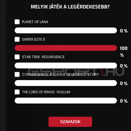
MELYIK JÁTÉK A LEGÉRDEKESEBB?
PLANET OF LANA
0 %
SNIPER ELITE 5
100
%
STAR TREK: RESURGENCE
0 %
CONVERGENCE: A LEAGUE OF LEGENDS STORY
0 %
THE LORD OF RINGS: GOLLUM
0 %
SZAVAZOK