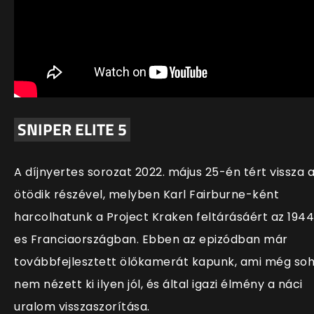
SNIPER ELITE 5
A d
íjnyertes sorozat 2022. május 25-én tért vissza 
ötödik részével, melyben Karl Fairburne-ként
harcolhatunk a Project Kraken feltárásáért az 194
es Franciaországban. Ebben az epizódban már
továbbfejlesztett ölőkamerát kapunk, ami még so
nem nézett ki ilyen jól, és által igazi élmény a náci
uralom visszaszorítása.