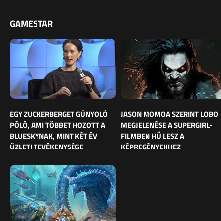
GAMESTAR
EGY ZUCKERBERGET GÚNYOLÓ
JASON MOMOA SZERINT LOBO
PÓLÓ, AMI TÖBBET HOZOTT A
MEGJELENÉSE A SUPERGIRL-
BLUESKYNAK, MINT KÉT ÉV
FILMBEN HŰ LESZ A
ÜZLETI TEVÉKENYSÉGE
KÉPREGÉNYEKHEZ