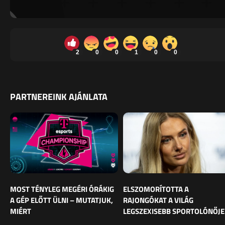
2
0
0
1
0
0
PARTNEREINK AJÁNLATA
MOST TÉNYLEG MEGÉRI ÓRÁKIG
ELSZOMORÍTOTTA A
A GÉP ELŐTT ÜLNI – MUTATJUK,
RAJONGÓKAT A VILÁG
MIÉRT
LEGSZEXISEBB SPORTOLÓNŐJE