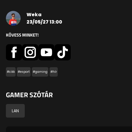
Weka
23/05/27 13:00
KÖVESS MINKET!
#cikk
#esport
#gaming
#hír
GAMER SZÓTÁR
LAN