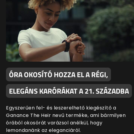
ÓRA OKOSÍTÓ HOZZA EL A RÉGI,
ELEGÁNS KARÓRÁKAT A 21. SZÁZADBA
Egyszerűen fel- és leszerelhető kiegészítő a
Ganance The Heir nevű terméke, ami bármilyen
órából okosórát varázsol anélkül, hogy
lemondanánk az eleganciáról.