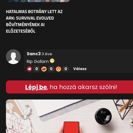
HATALMAS BOTRÁNY LETT AZ
ARK: SURVIVAL EVOLVED
BŐVÍTMÉNYÉNEK AI
ELŐZETESÉBŐL
Sanc3
3 éve
Rip Gollam
0
0
0
Válasz
Lépj be
, ha hozzá akarsz szólni!