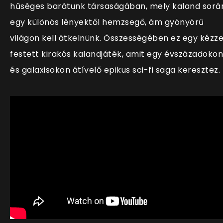
hűséges barátunk társaságában, mely kaland sorá
egy különös lényektől hemzsegő, ám gyönyörű
világon kell átkelnünk. Összességében ez egy kézze
festett kirakós kalandjáték, amit egy évszázadokon
és galaxisokon át
ívelő epikus sci-fi saga keresztez.