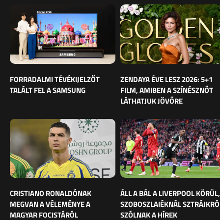
FORRADALMI TÉVÉKIJELZŐT
ZENDAYA ÉVE LESZ 2026: 5+1
TALÁLT FEL A SAMSUNG
FILM, AMIBEN A SZÍNÉSZNŐT
LÁTHATJUK JÖVŐRE
CRISTIANO RONALDÓNAK
ÁLL A BÁL A LIVERPOOL KÖRÜL,
MEGVAN A VÉLEMÉNYE A
SZOBOSZLAIÉKNÁL SZTRÁJKRÓ
MAGYAR FOCISTÁRÓL
SZÓLNAK A HÍREK