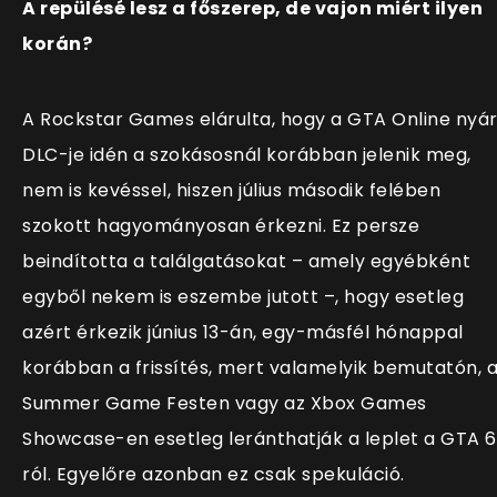
A repülésé lesz a főszerep, de vajon miért ilyen
korán?
A Rockstar Games elárulta, hogy a GTA Online nyár
DLC-je idén a szokásosnál korábban jelenik meg,
nem is kevéssel, hiszen július második felében
szokott hagyományosan érkezni. Ez persze
beindította a találgatásokat – amely egyébként
egyből nekem is eszembe jutott –, hogy esetleg
azért érkezik június 13-án, egy-másfél hónappal
korábban a frissítés, mert valamelyik bemutatón, 
Summer Game Festen vagy az Xbox Games
Showcase-en esetleg leránthatják a leplet a GTA 
ról. Egyelőre azonban ez csak spekuláció.