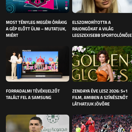
MOST TÉNYLEG MEGÉRI ÓRÁKIG
ELSZOMORÍTOTTA A
A GÉP ELŐTT ÜLNI – MUTATJUK,
RAJONGÓKAT A VILÁG
MIÉRT
LEGSZEXISEBB SPORTOLÓNŐJE
FORRADALMI TÉVÉKIJELZŐT
ZENDAYA ÉVE LESZ 2026: 5+1
TALÁLT FEL A SAMSUNG
FILM, AMIBEN A SZÍNÉSZNŐT
LÁTHATJUK JÖVŐRE