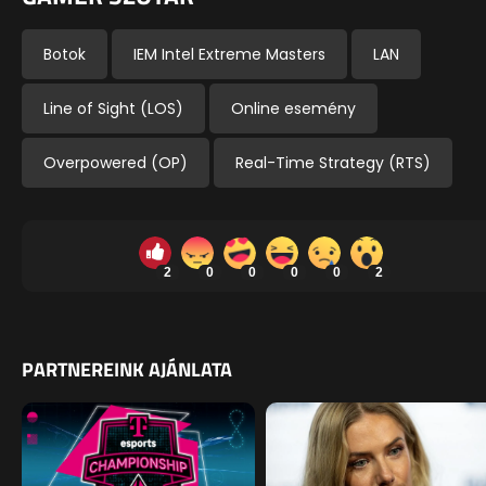
Botok
IEM Intel Extreme Masters
LAN
Line of Sight (LOS)
Online esemény
Overpowered (OP)
Real-Time Strategy (RTS)
2
0
0
0
0
2
PARTNEREINK AJÁNLATA