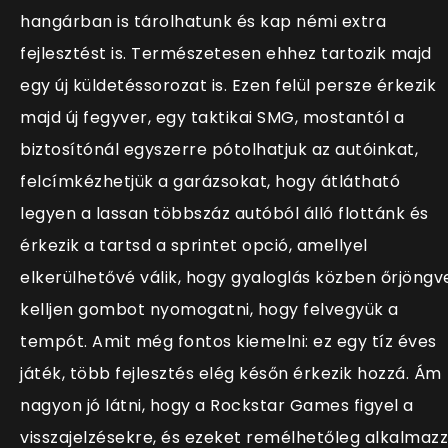
hangárban is tárolhatunk és kap némi extra
fejlesztést is. Természetesen ehhez tartozik majd
egy új küldetéssorozat is. Ezen felül persze érkezik
majd új fegyver, egy taktikai SMG, mostantól a
biztosítónál egyszerre pótolhatjuk az autóinkat,
felcímkézhetjük a garázsokat, hogy átlátható
legyen a lassan többszáz autóból álló flottánk és
érkezik a tartsd a sprintet opció, amellyel
elkerülhetővé válik, hogy gyaloglás közben őrjöngv
kelljen gombot nyomogatni, hogy felvegyük a
tempót. Amit még fontos kiemelni: ez egy tíz éves
játék, több fejlesztés elég későn érkezik hozzá. Ám
nagyon jó látni, hogy a Rockstar Games figyel a
visszajelzésekre, és ezeket remélhetőleg alkalmaz