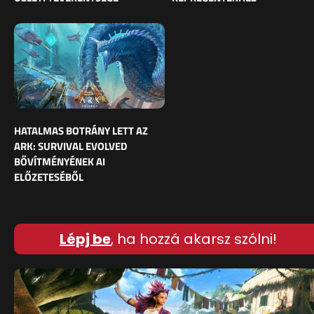
HATALMAS BOTRÁNY LETT AZ
ARK: SURVIVAL EVOLVED
BŐVÍTMÉNYÉNEK AI
ELŐZETESÉBŐL
Lépj be
, ha hozzá akarsz szólni!