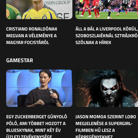
CRISTIANO RONALDÓNAK
ÁLL A BÁL A LIVERPOOL KÖRÜL,
MEGVAN A VÉLEMÉNYE A
SZOBOSZLAIÉKNÁL SZTRÁJKRÓ
MAGYAR FOCISTÁRÓL
SZÓLNAK A HÍREK
GAMESTAR
EGY ZUCKERBERGET GÚNYOLÓ
JASON MOMOA SZERINT LOBO
PÓLÓ, AMI TÖBBET HOZOTT A
MEGJELENÉSE A SUPERGIRL-
BLUESKYNAK, MINT KÉT ÉV
FILMBEN HŰ LESZ A
ÜZLETI TEVÉKENYSÉGE
KÉPREGÉNYEKHEZ