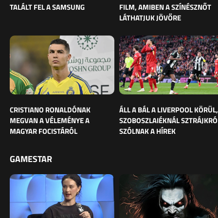
TALÁLT FEL A SAMSUNG
FILM, AMIBEN A SZÍNÉSZNŐT
LÁTHATJUK JÖVŐRE
CRISTIANO RONALDÓNAK
ÁLL A BÁL A LIVERPOOL KÖRÜL,
MEGVAN A VÉLEMÉNYE A
SZOBOSZLAIÉKNÁL SZTRÁJKRÓ
MAGYAR FOCISTÁRÓL
SZÓLNAK A HÍREK
GAMESTAR