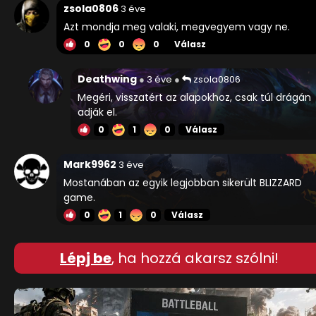
zsola0806
3 éve
Azt mondja meg valaki, megvegyem vagy ne.
0
0
0
Válasz
Deathwing
3 éve
zsola0806
Megéri, visszatért az alapokhoz, csak túl drágán
adják el.
0
1
0
Válasz
Mark9962
3 éve
Mostanában az egyik legjobban sikerült BLIZZARD
game.
0
1
0
Válasz
Lépj be
, ha hozzá akarsz szólni!