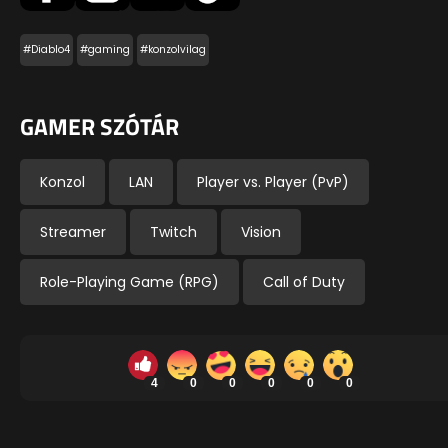
#Diablo4
#gaming
#konzolvilag
GAMER SZÓTÁR
Konzol
LAN
Player vs. Player (PvP)
Streamer
Twitch
Vision
Role-Playing Game (RPG)
Call of Duty
4
0
0
0
0
0