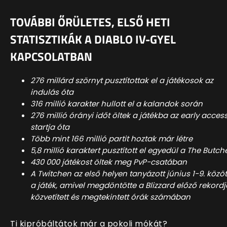
TOVÁBBI ŐRÜLETES, ELSŐ HETI
STATISZTIKÁK A DIABLO IV-GYEL
KAPCSOLATBAN
276 millárd szörnyt pusztítottak el a játékosok az
indulás óta
316 millió karakter hullott el a kalandok során
276 millió órányi időt öltek a játékba az early acces
startja óta
Több mint 166 millió partit hoztak már létre
5,8 millió karaktert pusztított el egyedül a The Butch
430 000 játékost öltek meg PvP-csatában
A Twitchen az első helyen tanyázott június 1-9. közöt
a játék, amivel megdöntötte a Blizzard előző rekordj
közvetített és megtekintett órák számában
Ti kipróbáltátok már a pokoli mókát?