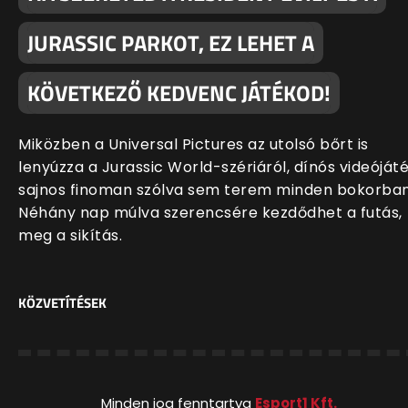
JURASSIC PARKOT, EZ LEHET A
KÖVETKEZŐ KEDVENC JÁTÉKOD!
Miközben a Universal Pictures az utolsó bőrt is
lenyúzza a Jurassic World-szériáról, dínós videóját
sajnos finoman szólva sem terem minden bokorban
Néhány nap múlva szerencsére kezdődhet a futás,
meg a sikítás.
KÖZVETÍTÉSEK
Minden jog fenntartva
Esport1 Kft.