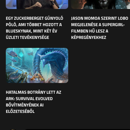
EGY ZUCKERBERGET GÚNYOLÓ
JASON MOMOA SZERINT LOBO
PÓLÓ, AMI TÖBBET HOZOTT A
MEGJELENÉSE A SUPERGIRL-
BLUESKYNAK, MINT KÉT ÉV
FILMBEN HŰ LESZ A
ÜZLETI TEVÉKENYSÉGE
KÉPREGÉNYEKHEZ
HATALMAS BOTRÁNY LETT AZ
ARK: SURVIVAL EVOLVED
BŐVÍTMÉNYÉNEK AI
ELŐZETESÉBŐL