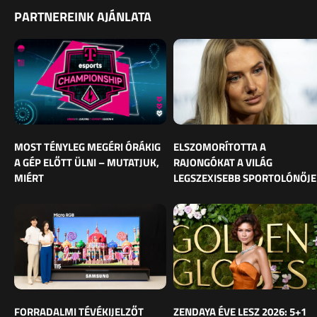
PARTNEREINK AJÁNLATA
MOST TÉNYLEG MEGÉRI ÓRÁKIG
ELSZOMORÍTOTTA A
A GÉP ELŐTT ÜLNI – MUTATJUK,
RAJONGÓKAT A VILÁG
MIÉRT
LEGSZEXISEBB SPORTOLÓNŐJE
FORRADALMI TÉVÉKIJELZŐT
ZENDAYA ÉVE LESZ 2026: 5+1