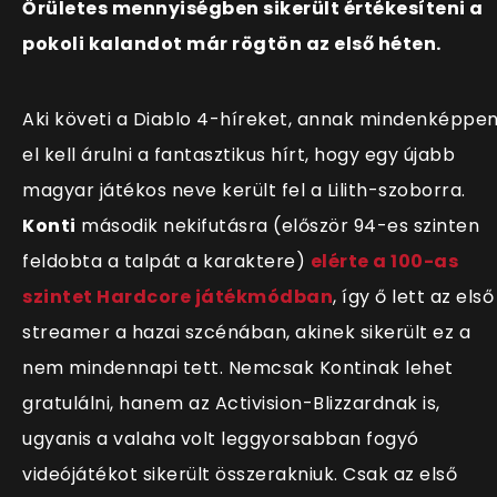
Őrületes mennyiségben sikerült értékesíteni a
pokoli kalandot már rögtön az első héten.
Aki követi a Diablo 4-híreket, annak mindenképpe
el kell árulni a fantasztikus hírt, hogy egy újabb
magyar játékos neve került fel a Lilith-szoborra.
Konti
második nekifutásra (először 94-es szinten
feldobta a talpát a karaktere)
elérte a 100-as
szintet Hardcore játékmódban
, így ő lett az első
streamer a hazai szcénában, akinek sikerült ez a
nem mindennapi tett. Nemcsak Kontinak lehet
gratulálni, hanem az Activision-Blizzardnak is,
ugyanis a valaha volt leggyorsabban fogyó
videójátékot sikerült összerakniuk. Csak az első