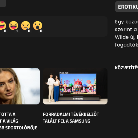
EROTIKU
Egy közö
szerint 
0
1
0
0
Wilde új,
fogadták
KÖZVETÍTÉ
TOTTA A
FORRADALMI TÉVÉKIJELZŐT
 A VILÁG
TALÁLT FEL A SAMSUNG
BB SPORTOLÓNŐJE