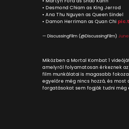
• Martyn Ford as Shao Kahn
• Desmond Chiam as King Jerrod
• Ana Thu Nguyen as Queen Sindel
• Damon Herriman as Quan Chi
pic
— DiscussingFilm (@DiscussingFilm)
June 
Miközben a Mortal Kombat 1 videóját
amelyről folyamatosan érkeznek az ú
film munkálatai is magasabb fokoz
egyelőre még nincs hozzá, és most a
forgatásokat sem fogják tudni még 