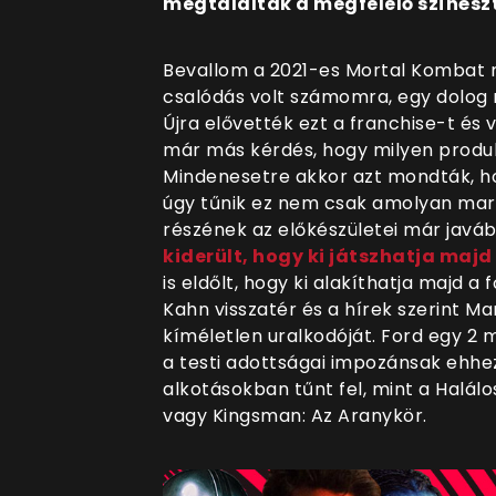
megtalálták a megfelelő színészt
Bevallom a 2021-es Mortal Kombat m
csalódás volt számomra, egy dolog m
Újra elővették ezt a franchise-t és 
már más kérdés, hogy milyen produkc
Mindenesetre akkor azt mondták, ho
úgy tűnik ez nem csak amolyan mark
részének az előkészületei már javá
kiderült, hogy ki játszhatja majd
is eldőlt, hogy ki alakíthatja majd 
Kahn visszatér és a hírek szerint M
kíméletlen uralkodóját. Ford egy 2 
a testi adottságai impozánsak ehhe
alkotásokban tűnt fel, mint a Halálo
vagy Kingsman: Az Aranykör.