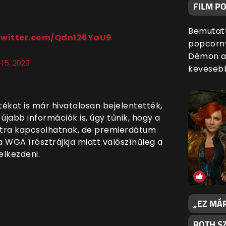
FILM P
Bemutatt
.twitter.com/Qdn126YaU9
popcornv
Démon al
15, 2023
kevesebb
ékot is már hivatalosan bejelentették,
jabb információk is, úgy tűnik, hogy a
atra kapcsolhatnak, de premierdátum
 WGA írósztrájkja miatt valószínűleg a
elkezdeni.
„EZ MÁR
ROTH S