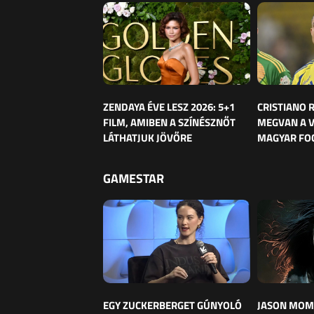
ZENDAYA ÉVE LESZ 2026: 5+1
CRISTIANO
FILM, AMIBEN A SZÍNÉSZNŐT
MEGVAN A 
LÁTHATJUK JÖVŐRE
MAGYAR FO
GAMESTAR
EGY ZUCKERBERGET GÚNYOLÓ
JASON MOM