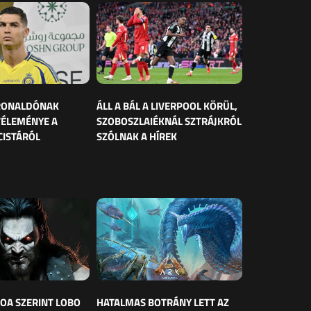
 RONALDÓNAK
ÁLL A BÁL A LIVERPOOL KÖRÜL,
VÉLEMÉNYE A
SZOBOSZLAIÉKNÁL SZTRÁJKRÓL
CISTÁRÓL
SZÓLNAK A HÍREK
OA SZERINT LOBO
HATALMAS BOTRÁNY LETT AZ