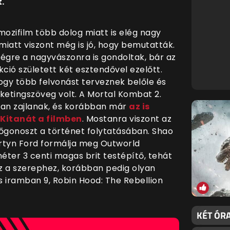
.
ozifilm több dolog miatt is elég nagy
iatt viszont még is jó, hogy bemutatták.
végre a nagyvászonra is gondoltak, bár az
ió született két esztendővel ezelőtt.
gy több felvonást terveznek belőle és
etingszöveg volt. A Mortal Kombat 2.
ban zajlanak, és korábban már
az is
 Kitanát a filmben
. Mostanra viszont az
a főgonoszt a történet folytatásában. Shao
artyn Ford formálja meg Outworld
méter 3 centi magas brit testépítő, tehát
z a szerephez, korábban pedig olyan
s iramban 9, Robin Hood: The Rebellion
KÉT ÓRA