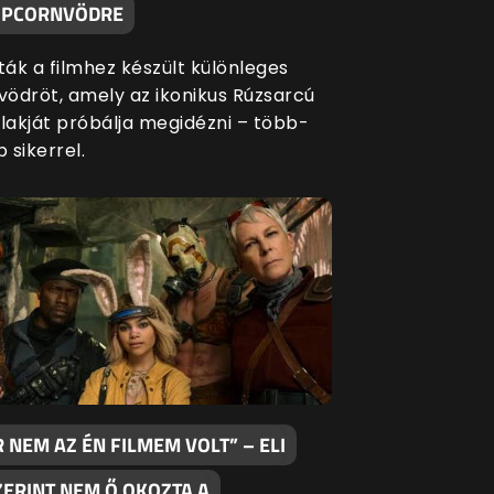
OPCORNVÖDRE
ák a filmhez készült különleges
ödröt, amely az ikonikus Rúzsarcú
akját próbálja megidézni – több-
 sikerrel.
 NEM AZ ÉN FILMEM VOLT” – ELI
ZERINT NEM Ő OKOZTA A