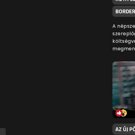
BORDER
A népszer
szereplő
költségv
megments
AZ ÚJ P