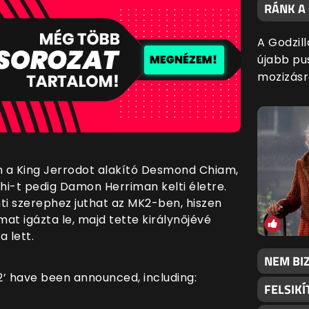
RÁNK A
A Godzil
újabb pu
mozizásra
en a King Jerrodot alakító Desmond Chiam,
hi-t pedig Damon Herriman kelti életre.
ti szerephez juthat az MK2-ben, hiszen
mat igázta le, majd tette királynőjévé
a lett.
NEM BI
’ have been announced, including:
FELSIKÍ