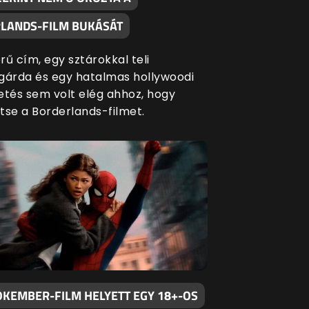
LANDS-FILM BUKÁSÁT
ű cím, egy sztárokkal teli
gárda és egy hatalmas hollywoodi
etés sem volt elég ahhoz, hogy
e a Borderlands-filmet.
ÓKEMBER-FILM HELYETT EGY 18+-OS