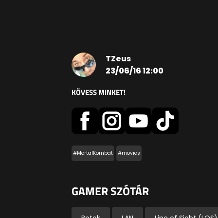
TZeus
23/06/16 12:00
KÖVESS MINKET!
#MortalKombat
#movies
GAMER SZÓTÁR
Botok
LAN
Line of Sight (LOS)