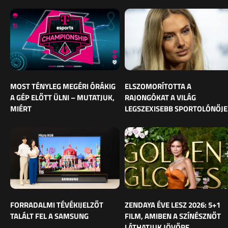
MOST TÉNYLEG MEGÉRI ÓRÁKIG
ELSZOMORÍTOTTA A
A GÉP ELŐTT ÜLNI – MUTATJUK,
RAJONGÓKAT A VILÁG
MIÉRT
LEGSZEXISEBB SPORTOLÓNŐJE
FORRADALMI TÉVÉKIJELZŐT
ZENDAYA ÉVE LESZ 2026: 5+1
TALÁLT FEL A SAMSUNG
FILM, AMIBEN A SZÍNÉSZNŐT
LÁTHATJUK JÖVŐRE