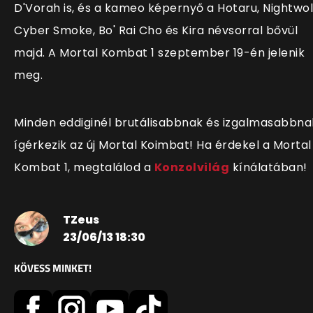
D'Vorah is, és a kameo képernyő a Hotaru, Nightwol
Cyber Smoke, Bo' Rai Cho és Kira névsorral bővül
majd. A Mortal Kombat 1 szeptember 19-én jelenik
meg.
Minden eddiginél brutálisabbnak és izgalmasabbna
ígérkezik az új Mortal Koimbat! Ha érdekel a Mortal
Kombat 1, megtalálod a
Konzolvilág
kínálatában!
TZeus
23/06/13 18:30
KÖVESS MINKET!