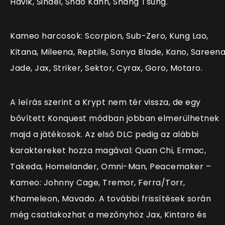
Havik, Sindel, Shao Kahn, Shang Tsung.
Kameo harcosok: Scorpion, Sub-Zero, Kung Lao,
Kitana, Mileena, Reptile, Sonya Blade, Kano, Sareena
Jade, Jax, Striker, Sektor, Cyrax, Goro, Motaro.
A leírás szerint a Krypt nem tér vissza, de egy
bővített Konquest módban jobban elmerülhetnek
majd a játékosok. Az első DLC pedig az alábbi
karaktereket hozza magával: Quan Chi, Ermac,
Takeda, Homelander, Omni-Man, Peacemaker –
Kameo: Johnny Cage, Tremor, Ferra/Torr,
Khameleon, Mavado. A további frissítések során
még csatlakozhat a mezőnyhöz Jax, Kintaro és