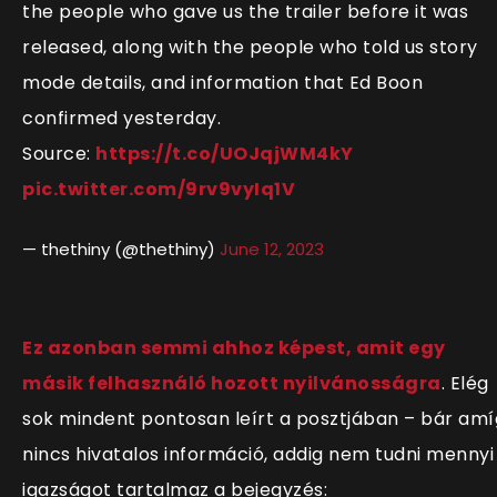
the people who gave us the trailer before it was
released, along with the people who told us story
mode details, and information that Ed Boon
confirmed yesterday.
Source:
https://t.co/UOJqjWM4kY
pic.twitter.com/9rv9vyIq1V
— thethiny (@thethiny)
June 12, 2023
Ez azonban semmi ahhoz képest, amit egy
másik felhasználó hozott nyilvánosságra
. Elég
sok mindent pontosan leírt a posztjában – bár amí
nincs hivatalos információ, addig nem tudni mennyi
igazságot tartalmaz a bejegyzés: