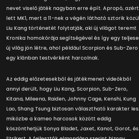
nevet viselő játék nagyban erre épít. Apropó, azért
lett MK1, mert a 11-nek a végén látható sztorik közü
Liu Kang történetét folytatják, aki új világot teremt
Kronika homokórája segítségével és így egy teljes
új világ jön létre, ahol például Scorpion és Sub-Zero
egy klánban testvérként harcolnak.
Az eddig előzetesekből és játékmenet videókból
annyi derült, hogy Liu Kang, Scorpion, Sub-Zero,
Kitana, Mileena, Raiden, Johnny Cage, Kenshi, Kung
Lao, Shang Tsung biztosan választható karakter les
miközbe a kameo harcosok között eddig
köszönthetjük Sonya Bladet, Jaxet, Kanot, Gorot, és
Strikert. A fejlesztők elmondása szerint bizony