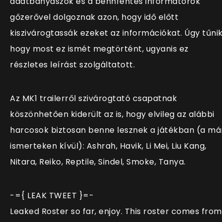
adatbányászok és a bennfentes informátorok
gőzerővel dolgoznak azon, hogy idő előtt
kiszivárogtassák ezeket az információkat. Úgy tűnik
hogy most ez ismét megtörtént, ugyanis ez
részletes leírást szolgáltatott.
Az MK1 trailerről szivárogtató csapatnak
köszönhetően kiderült az is, hogy elvileg az alábbi
harcosok biztosan benne lesznek a játékban (a má
ismerteken kívül): Ashrah, Havik, Li Mei, Liu Kang,
Nitara, Reiko, Reptile, Sindel, Smoke, Tanya.
-={ LEAK TWEET }=-
Leaked Roster so far, enjoy. This roster comes from