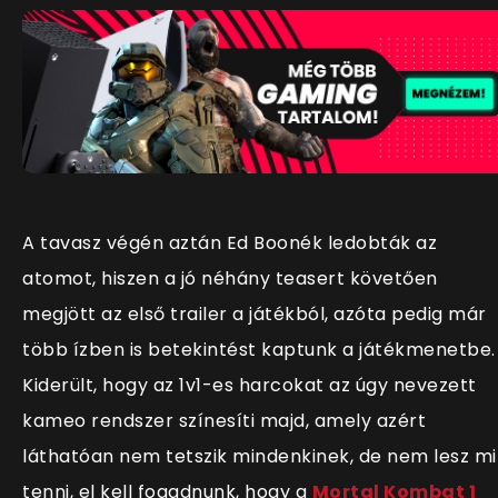
A tavasz végén aztán Ed Boonék ledobták az
atomot, hiszen a jó néhány teasert követően
megjött az első trailer a játékból, azóta pedig már
több ízben is betekintést kaptunk a játékmenetbe.
Kiderült, hogy az 1v1-es harcokat az úgy nevezett
kameo rendszer színesíti majd, amely azért
láthatóan nem tetszik mindenkinek, de nem lesz mi
tenni, el kell fogadnunk, hogy a
Mortal Kombat 1