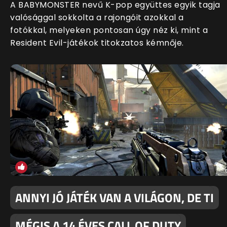
A BABYMONSTER nevű K-pop együttes egyik tagja
valósággal sokkolta a rajongóit azokkal a
fotókkal, melyeken pontosan úgy néz ki, mint a
Resident Evil-játékok titokzatos kémnője.
ANNYI JÓ JÁTÉK VAN A VILÁGON, DE TI
MÉGIS A 14 ÉVES CALL OF DUTY