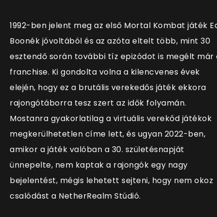
1992-ben jelent meg az első Mortal Kombat játék E
Boonék jóvoltából és az azóta eltelt több, mint 30
esztendő során további tíz epizódot is megélt már 
franchise. Ki gondolta volna a kilencvenes évek
elején, hogy ez a brutális verekedős játék ekkora
rajongótáborra tesz szert az idők folyamán.
Mostanra gyakorlatilag a virtuális verekőd játékok
megkerülhetetlen címe lett, és ugyan 2022-ben,
amikor a játék valóban a 30. születésnapját
ünnepelte, nem kaptak a rajongók egy nagy
bejelentést, mégis lehetett sejteni, hogy nem okoz
csalódást a NetherRealm Stúdió.