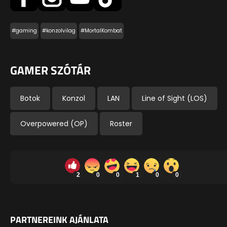
#gaming
#konzolvilag
#MortalKombat
GAMER SZÓTÁR
Botok
Konzol
LAN
Line of Sight (LOS)
Overpowered (OP)
Roster
2
0
0
1
0
0
PARTNEREINK AJÁNLATA