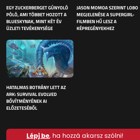
EGY ZUCKERBERGET GÚNYOLÓ
JASON MOMOA SZERINT LOBO
PÓLÓ, AMI TÖBBET HOZOTT A
MEGJELENÉSE A SUPERGIRL-
BLUESKYNAK, MINT KÉT ÉV
FILMBEN HŰ LESZ A
ÜZLETI TEVÉKENYSÉGE
KÉPREGÉNYEKHEZ
HATALMAS BOTRÁNY LETT AZ
ARK: SURVIVAL EVOLVED
BŐVÍTMÉNYÉNEK AI
ELŐZETESÉBŐL
Lépj be
, ha hozzá akarsz szólni!