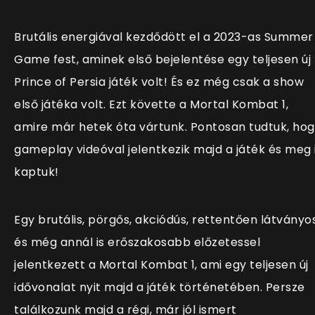
Brutális energiával kezdődött el a 2023-as Summer
Game fest, aminek első bejelentése egy teljesen új
Prince of Persia játék volt! És ez még csak a show
első játéka volt. Ezt követte a Mortal Kombat 1,
amire már hetek óta vártunk. Pontosan tudtuk, ho
gameplay videóval jelentkezik majd a játék és meg 
kaptuk!
Egy brutális, pörgős, akciódús, rettentően látványo
és még annál is erőszakosabb előzetessel
jelentkezett a Mortal Kombat 1, ami egy teljesen új
idővonalat nyit majd a játék történetében. Persze
találkozunk majd a régi, már jól ismert