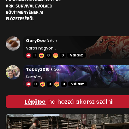
ARK: SURVIVAL EVOLVED
BŐVÍTMÉNYÉNEK AI
ELŐZETESÉBŐL
GeryDee
3 éve
Várós nagyon...
1
0
0
Válasz
Tobby2015
3 éve
Kemény
0
0
0
Válasz
Lépj be
, ha hozzá akarsz szólni!