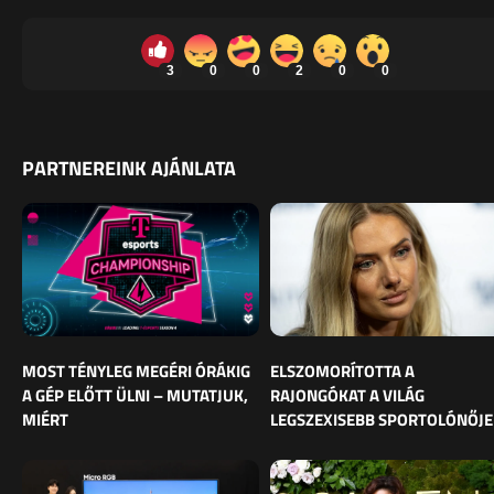
3
0
0
2
0
0
PARTNEREINK AJÁNLATA
MOST TÉNYLEG MEGÉRI ÓRÁKIG
ELSZOMORÍTOTTA A
A GÉP ELŐTT ÜLNI – MUTATJUK,
RAJONGÓKAT A VILÁG
MIÉRT
LEGSZEXISEBB SPORTOLÓNŐJE