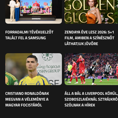
FORRADALMI TÉVÉKIJELZŐT
ZENDAYA ÉVE LESZ 2026: 5+1
TALÁLT FEL A SAMSUNG
FILM, AMIBEN A SZÍNÉSZNŐT
LÁTHATJUK JÖVŐRE
CRISTIANO RONALDÓNAK
ÁLL A BÁL A LIVERPOOL KÖRÜL,
MEGVAN A VÉLEMÉNYE A
SZOBOSZLAIÉKNÁL SZTRÁJKRÓ
MAGYAR FOCISTÁRÓL
SZÓLNAK A HÍREK