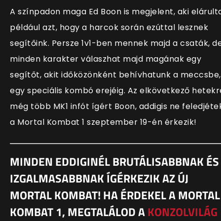
A színpadon maga Ed Boon is megjelent, aki elárult
például azt, hogy a harcok során ezúttal lesznek
segítőink. Persze 1v1-ben mennek majd a csaták, d
minden karakter válaszhat majd magának egy
segítőt, akit időközönként behívhatunk a meccsbe,
egy speciális kombó erejéig. Az elkövetkező hetekr
még több MK1 infót ígért Boon, addigis ne feledjéte
a Mortal Kombat 1 szeptember 19-én érkezik!
MINDEN EDDIGINÉL BRUTÁLISABBNAK ÉS
IZGALMASABBNAK ÍGÉRKEZIK AZ ÚJ
MORTAL KOMBAT! HA ÉRDEKEL A MORTAL
KOMBAT 1, MEGTALÁLOD A
KONZOLVILÁG