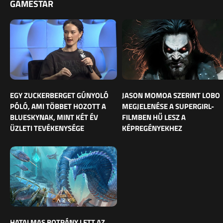
GAMESTAR
EGY ZUCKERBERGET GÚNYOLÓ
JASON MOMOA SZERINT LOBO
PÓLÓ, AMI TÖBBET HOZOTT A
MEGJELENÉSE A SUPERGIRL-
BLUESKYNAK, MINT KÉT ÉV
FILMBEN HŰ LESZ A
ÜZLETI TEVÉKENYSÉGE
KÉPREGÉNYEKHEZ
HATALMAS BOTRÁNY LETT AZ