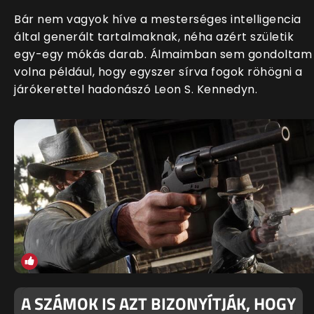
Bár nem vagyok híve a mesterséges intelligencia
által generált tartalmaknak, néha azért születik
egy-egy mókás darab. Álmaimban sem gondoltam
volna például, hogy egyszer sírva fogok röhögni a
járókerettel hadonászó Leon S. Kennedyn.
A SZÁMOK IS AZT BIZONYÍTJÁK, HOGY