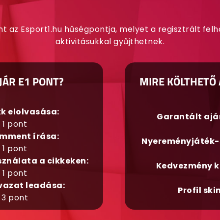
nt az Esport1.hu hűségpontja, melyet a regisztrált fel
aktivitásukkal gyűjthetnek.
JÁR E1 PONT?
MIRE KÖLTHETŐ 
kk elolvasása:
Garantált aj
1 pont
mment írása:
Nyereményjáték-
1 pont
sználata a cikkeken:
Kedvezmény k
1 pont
vazat leadása:
Profil ski
3 pont