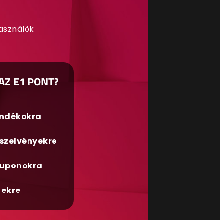
használók
AZ E1 PONT?
ándékokra
szelvényekre
uponokra
nekre