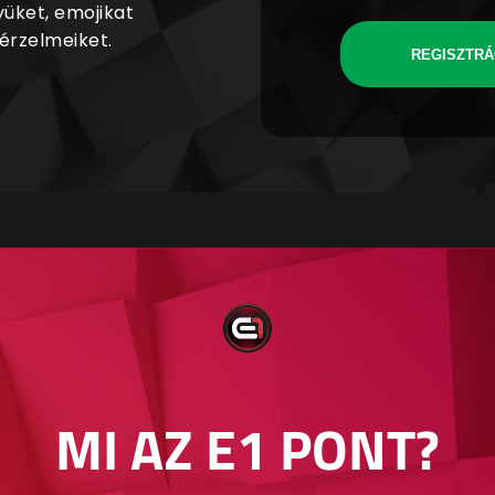
yüket, emojikat
 érzelmeiket.
REGISZTRÁ
MI AZ E1 PONT?