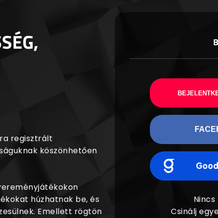
SSÉG,
BEJELENTKE
FACE
a regisztrált
agságuknak köszönhetően
nyereményjátékokon
dékokat húzhatnak be, és
Nincs
esülnek. Emellett rögtön
Csinálj egye