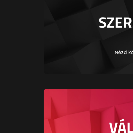
SZER
Nézd kö
VÁL