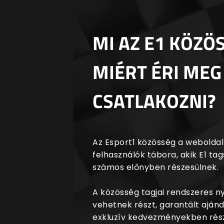
MI AZ E1 KÖZÖ
MIÉRT ÉRI MEG
CSATLAKOZNI?
Az Esport1 közösség a weboldalr
felhasználók tábora, akik E1 t
számos előnyben részesülnek.
A közösség tagjai rendszeres 
vehetnek részt, garantált aján
exkluzív kedvezményekben rész