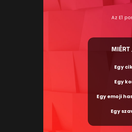
Az E1 po
MIÉRT 
Egy ci
Egy ko
Egy emoji ha
Egy sza