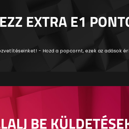
EZZ EXTRA E1 PONT
zvetítéseinket! - Hozd a popcornt, ezek az adások é
LALJ BE KÜLDETÉSE