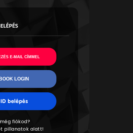
BELÉPÉS
ZÉS E-MAIL CÍMMEL
BOOK LOGIN
 még fiókod?
t pillanatok alatt!