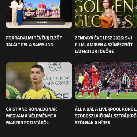
FORRADALMI TÉVÉKIJELZŐT
ZENDAYA ÉVE LESZ 2026: 5+1
TALÁLT FEL A SAMSUNG
FILM, AMIBEN A SZÍNÉSZNŐT
LÁTHATJUK JÖVŐRE
CRISTIANO RONALDÓNAK
ÁLL A BÁL A LIVERPOOL KÖRÜL,
MEGVAN A VÉLEMÉNYE A
SZOBOSZLAIÉKNÁL SZTRÁJKRÓ
MAGYAR FOCISTÁRÓL
SZÓLNAK A HÍREK