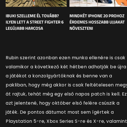
IBUKI SZELLEME ÉL TOVÁBB?
MINDKÉT IPHONE 20 PROHOZ
ILYEN LETT A STREET FIGHTER 6
ÉRDEMES HOSSZABB UJJAKAT
LEGÚJABB HARCOSA
NÖVESZTENI
Rubin szerint azonban ezen munka ellenére is csak
valamikor a következő két hétben adhatják be újra
a játékot a konzolgyártóknak és benne van a
pakliban, hogy még akkor is csak feltételesen meg
át rajtuk, tehát még egy első napos patch is kell. Ez
azt jelentené, hogy október első felére csúszik a
játék. De pontos dátumot most sem ígértek a
Playstation 5-re, Xbox Series S-re és X-re, valamint