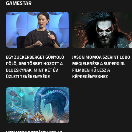
GAMESTAR
EGY ZUCKERBERGET GÚNYOLÓ
JASON MOMOA SZERINT LOBO
PÓLÓ, AMI TÖBBET HOZOTT A
MEGJELENÉSE A SUPERGIRL-
BLUESKYNAK, MINT KÉT ÉV
FILMBEN HŰ LESZ A
ÜZLETI TEVÉKENYSÉGE
KÉPREGÉNYEKHEZ