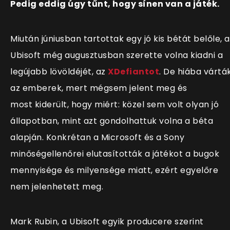
Pedig eddig úgy tűnt, hogy sínen van a játék.
Miután júniusban tartottak egy jó kis bétát belőle, a
Ubisoft még augusztusban szerette volna kiadni a
legújabb lövöldéjét, az
XDefiantot
. De hiába vártá
az emberek, mert mégsem jelent meg és
most kiderült, hogy miért: közel sem volt olyan jó
állapotban, mint azt gondolhattuk volna a béta
alapján. Konkrétan a Microsoft és a Sony
minőségellenőrei elutasították a játékot a bugok
mennyisége és milyensége miatt, ezért egyelőre
nem jelenhetett meg.
Mark Rubin, a Ubisoft egyik producere szerint