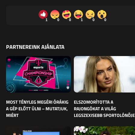
1
0
0
1
0
0
PARTNEREINK AJÁNLATA
MOST TÉNYLEG MEGÉRI ÓRÁKIG
ELSZOMORÍTOTTA A
A GÉP ELŐTT ÜLNI – MUTATJUK,
RAJONGÓKAT A VILÁG
MIÉRT
LEGSZEXISEBB SPORTOLÓNŐJE