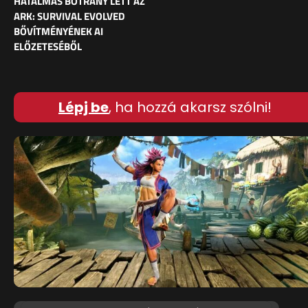
HATALMAS BOTRÁNY LETT AZ
ARK: SURVIVAL EVOLVED
BŐVÍTMÉNYÉNEK AI
ELŐZETESÉBŐL
Lépj be
, ha hozzá akarsz szólni!