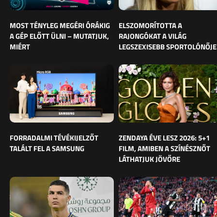
MOST TÉNYLEG MEGÉRI ÓRÁKIG
ELSZOMORÍTOTTA A
A GÉP ELŐTT ÜLNI – MUTATJUK,
RAJONGÓKAT A VILÁG
MIÉRT
LEGSZEXISEBB SPORTOLÓNŐJE
FORRADALMI TÉVÉKIJELZŐT
ZENDAYA ÉVE LESZ 2026: 5+1
TALÁLT FEL A SAMSUNG
FILM, AMIBEN A SZÍNÉSZNŐT
LÁTHATJUK JÖVŐRE