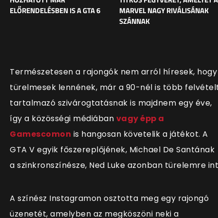
ELŐRENDELÉSBEN IS A GTA 6
MARVEL NAGY RIVÁLISÁNAK
SZÁNNAK
Természetesen a rajongók nem arról híresek, hogy
türelmesek lennének, már a 90-nél is több felvétel
tartalmazó szivárogtatásnak is majdnem egy éve,
így a közösségi médiában
vagy épp a
Gamescomon
is hangosan követelik a játékot. A
GTA V egyik főszereplőjének, Michael De Santának
a szinkronszínésze, Ned Luke azonban türelemre int
A színész Instagramon osztotta meg egy rajongó
üzenetét, amelyben az megköszöni neki a