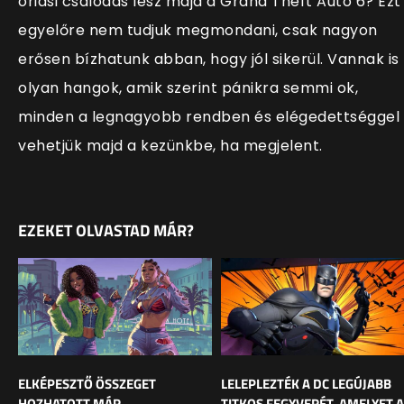
óriási csalódás lesz majd a Grand Theft Auto 6? Ezt
egyelőre nem tudjuk megmondani, csak nagyon
erősen bízhatunk abban, hogy jól sikerül. Vannak is
olyan hangok, amik szerint pánikra semmi ok,
minden a legnagyobb rendben és elégedettséggel
vehetjük majd a kezünkbe, ha megjelent.
EZEKET OLVASTAD MÁR?
ELKÉPESZTŐ ÖSSZEGET
LELEPLEZTÉK A DC LEGÚJABB
HOZHATOTT MÁR
TITKOS FEGYVERÉT, AMELYET A