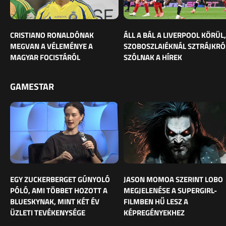
CRISTIANO RONALDÓNAK
ÁLL A BÁL A LIVERPOOL KÖRÜL,
MEGVAN A VÉLEMÉNYE A
SZOBOSZLAIÉKNÁL SZTRÁJKRÓ
MAGYAR FOCISTÁRÓL
SZÓLNAK A HÍREK
GAMESTAR
EGY ZUCKERBERGET GÚNYOLÓ
JASON MOMOA SZERINT LOBO
PÓLÓ, AMI TÖBBET HOZOTT A
MEGJELENÉSE A SUPERGIRL-
BLUESKYNAK, MINT KÉT ÉV
FILMBEN HŰ LESZ A
ÜZLETI TEVÉKENYSÉGE
KÉPREGÉNYEKHEZ