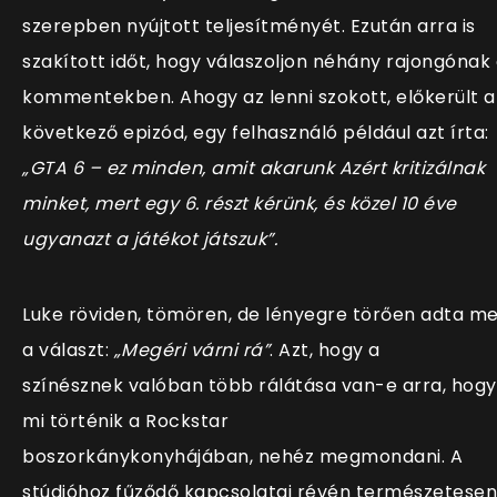
szerepben nyújtott teljesítményét. Ezután arra is
szakított időt, hogy válaszoljon néhány rajongónak
kommentekben. Ahogy az lenni szokott, előkerült a
következő epizód, egy felhasználó például azt írta:
„GTA 6 – ez minden, amit akarunk Azért kritizálnak
minket, mert egy 6. részt kérünk, és közel 10 éve
ugyanazt a játékot játszuk”.
Luke röviden, tömören, de lényegre törően adta m
a választ:
„Megéri várni rá”
. Azt, hogy a
színésznek valóban több rálátása van-e arra, hogy
mi történik a Rockstar
boszorkánykonyhájában, nehéz megmondani. A
stúdióhoz fűződő kapcsolatai révén természetesen