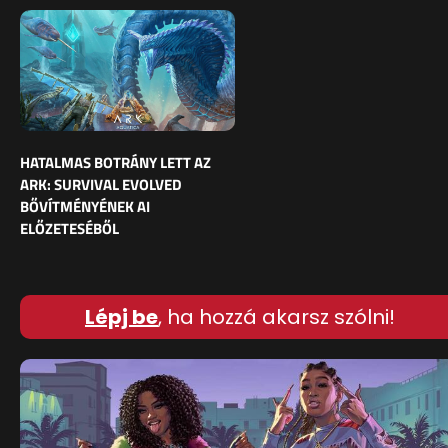
HATALMAS BOTRÁNY LETT AZ
ARK: SURVIVAL EVOLVED
BŐVÍTMÉNYÉNEK AI
ELŐZETESÉBŐL
Lépj be
, ha hozzá akarsz szólni!