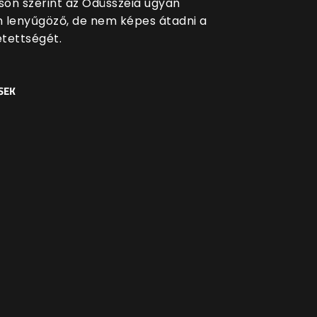
lson szerint az Odüsszeia ugyan
an lenyűgöző, de nem képes átadni a
tettségét.
SEK