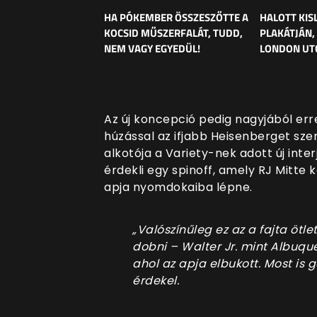
HA PÓKEMBER ÖSSZESZŐTTE A
HALOTT KIS
KOCSID MŰSZERFALÁT, TUDD,
PLAKÁTJÁN,
NEM VAGY EGYEDÜL!
LONDON UT
Az új koncepció pedig nagyjából err
húzással az ifjabb Heisenberget sze
alkotója a Variety-nek adott új int
érdekli egy spinoff, amely RJ Mitte
apja nyomdokaiba lépne.
„Valószínűleg ez az a fajta ötlet
dobni – Walter Jr. mint Albuquer
ahol az apja elbukott. Most is
érdekel.