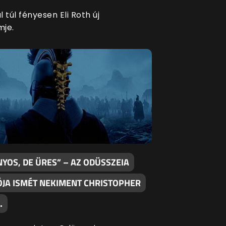
 túl fényesen Eli Roth új
mje.
YOS, DE ÜRES” – AZ ODÜSSZEIA
ÓJA ISMÉT NEKIMENT CHRISTOPHER
…