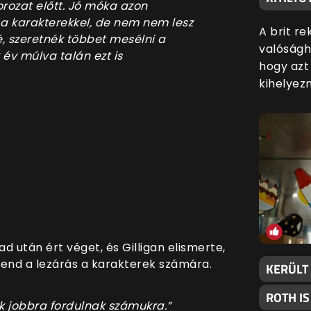
orozat előtt. Jó móka azon
a karakterekkel, de nem nem lesz
A brit r
Jé, szeretnék többet mesélni a
valóságh
y év múlva talán ezt is
hogy azt
kihelyezn
 után ért véget, és Gilligan elismerte,
 end a lezárás a karakterek számára.
KERÜLT 
ROTH IS
k jobbra fordulnak számukra.”