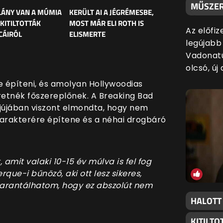
MŰSZER
LÁNY VAN A MÚMIA
KERÜLT AI A JÉGRÉMESBE,
 KITILTOTTÁK
MOST MÁR ELI ROTH IS
Az előfiz
CÁIRÓL
ELISMERTE
legújabb
Vadonatú
olcsó, új
e építeni, és amolyan Hollywoodias
retnék főszereplőnek. A Breaking Bad
erjújában viszont elmondta, hogy nem
 karakterére építene és a néhai drogbáró
, amit valaki 10-15 év múlva is fel fog
que-i bűnöző, aki ott lesz sikeres,
 garantálhatom, hogy ez abszolút nem
HALOTT
KITILT