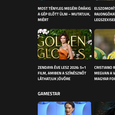
MOST TÉNYLEG MEGÉRI ÓRÁKIG
ELSZOMORÍ
A GÉP ELŐTT ÜLNI – MUTATJUK,
RAJONGÓKAT
MIÉRT
LEGSZEXISE
ZENDAYA ÉVE LESZ 2026: 5+1
CRISTIANO
FILM, AMIBEN A SZÍNÉSZNŐT
MEGVAN A 
LÁTHATJUK JÖVŐRE
MAGYAR FO
GAMESTAR