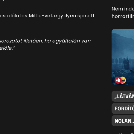
Nem indul
csodálatos Mitte-vel, egy ilyen spinoff
horrorfil
sorozatot illetően, ha egyáltalán van
előle.”
„LÁTVÁN
FORDÍT
NOLAN