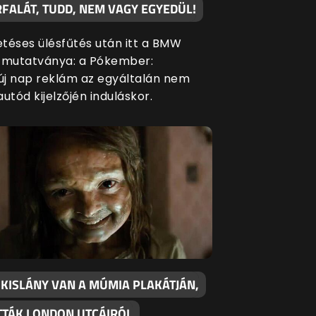
FALÁT, TUDD, NEM VAGY EGYEDÜL!
etéses ülésfűtés után itt a BMW
 mutatványa: a Pókember:
j nap reklám az egyáltalán nem
 autód kijelzőjén induláskor.
 KISLÁNY VAN A MÚMIA PLAKÁTJÁN,
OTTÁK LONDON UTCÁIRÓL