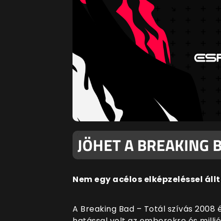
JÖHET A BREAKING 
Nem egy acélos elképzeléssel állta
A Breaking Bad – Totál szívás 2008 é
hatással volt az emberekre és millió