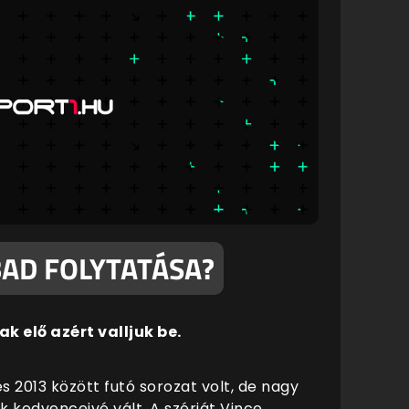
BAD FOLYTATÁSA?
k elő azért valljuk be.
s 2013 között futó sorozat volt, de nagy
k kedvenceivé vált. A szériát Vince