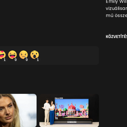
Emily Wi
vizuális
mű össze
KÖZVETÍTÉ
1
0
0
1