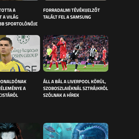
TOTTA A
FORRADALMI TÉVÉKIJELZŐT
 A VILÁG
TALÁLT FEL A SAMSUNG
BB SPORTOLÓNŐJE
 RONALDÓNAK
ÁLL A BÁL A LIVERPOOL KÖRÜL,
VÉLEMÉNYE A
SZOBOSZLAIÉKNÁL SZTRÁJKRÓL
CISTÁRÓL
SZÓLNAK A HÍREK