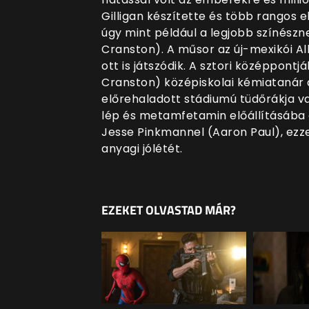
Gilligan készítette és több rangos e
úgy mint például a legjobb színészn
Cranston). A műsor az új-mexikói A
ott is játszódik. A sztori középpont
Cranston) középiskolai kémiatanár á
előrehaladott stádiumú tüdőrákja va
lép és metamfetamin előállításába 
Jesse Pinkmannel (Aaron Paul), ezze
anyagi jólétét.
EZEKET OLVASTAD MÁR?