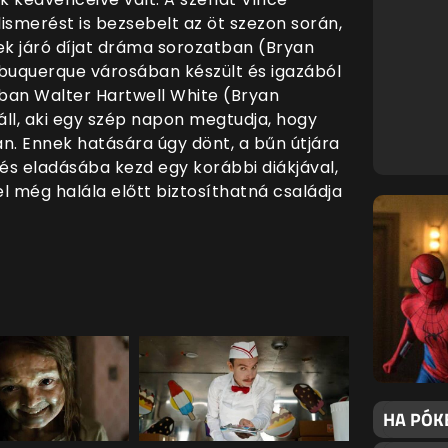
lismerést is bezsebelt az öt szezon során,
ek járó díjat dráma sorozatban (Bryan
lbuquerque városában készült és igazából
jában Walter Hartwell White (Bryan
ll, aki egy szép napon megtudja, hogy
n. Ennek hatására úgy dönt, a bűn útjára
és eladásába kezd egy korábbi diákjával,
l még halála előtt biztosíthatná családja
HA PÓK