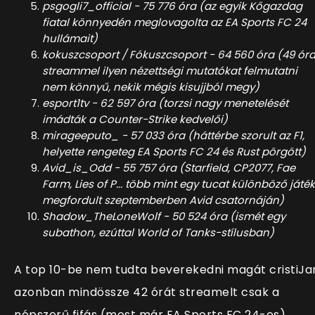
psgogli7_official - 75 776 óra (az egyik Kőgazdag
fiatal könnyedén meglovagolta az EA Sports FC 24
hullámait)
kokuszcsoport / Fókuszcsoport - 64 560 óra (49 ór
streammel ilyen nézettségi mutatókat felmutatni
nem könnyű, nekik mégis kisujjból megy)
esport1tv - 62 597 óra (torzsi nagy menetelését
imádták a Counter-Strike kedvelői)
mirageeputo_ - 57 033 óra (háttérbe szorult az F1,
helyette rengeteg EA Sports FC 24 és Rust pörgött)
Avid_is_Odd - 55 757 óra (Starfield, CP2077, Fae
Farm, Lies of P... több mint egy tucat különböző játék
megfordult szeptemberben Avid csatornáján)
Shadow_TheLoneWolf - 50 524 óra (ismét egy
subathon, ezúttal World of Tanks-stílusban)
A top 10-be nem tudta beverekedni magát cristiJa
azonban mindössze 42 órát streamelt csak a
népszerű fifás (most már EA Sports FC 24-es).