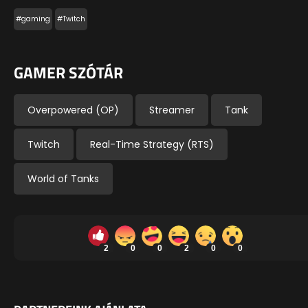
#gaming
#Twitch
GAMER SZÓTÁR
Overpowered (OP)
Streamer
Tank
Twitch
Real-Time Strategy (RTS)
World of Tanks
2
0
0
2
0
0