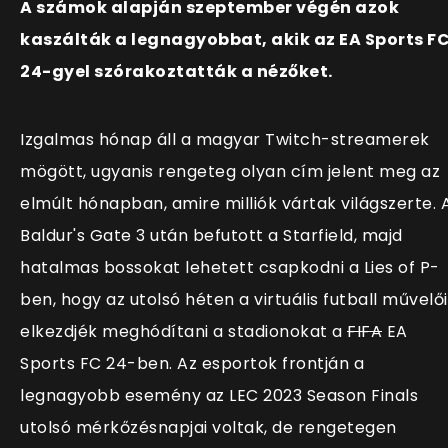
A számok alapján szeptember végén azok
kaszálták a legnagyobbat, akik az EA Sports F
24-gyel szórakoztatták a nézőket.
Izgalmas hónap áll a magyar Twitch-streamerek
mögött, ugyanis rengeteg olyan cím jelent meg az
elmúlt hónapban, amire milliók vártak világszerte. 
Baldur's Gate 3 után befutott a Starfield, majd
hatalmas bossokat lehetett csapkodni a Lies of P-
ben, hogy az utolsó héten a virtuális futball művelői
elkezdjék meghódítani a stadionokat a
FIFA
EA
Sports FC 24-ben. Az esportok frontján a
legnagyobb esemény az LEC 2023 Season Finals
utolsó mérkőzésnapjai voltak, de rengetegen