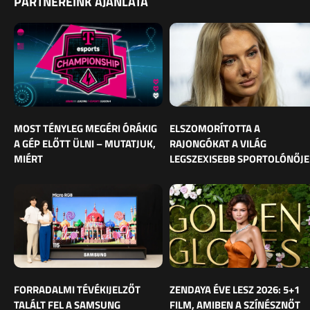
PARTNEREINK AJÁNLATA
MOST TÉNYLEG MEGÉRI ÓRÁKIG
ELSZOMORÍTOTTA A
A GÉP ELŐTT ÜLNI – MUTATJUK,
RAJONGÓKAT A VILÁG
MIÉRT
LEGSZEXISEBB SPORTOLÓNŐJE
FORRADALMI TÉVÉKIJELZŐT
ZENDAYA ÉVE LESZ 2026: 5+1
TALÁLT FEL A SAMSUNG
FILM, AMIBEN A SZÍNÉSZNŐT