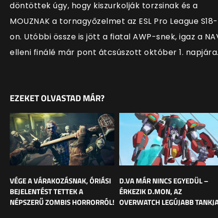
döntöttek úgy, hogy kiszurkolják torzsinak és a
MOUZNAK a tornagyőzelmet az ESL Pro League S18-
on. Utóbbi össze is jött a fiatal AWP-snek, igaz a NA
elleni finálé már pont átcsúszott október 1. napjára
EZEKET OLVASTAD MÁR?
VÉGE A VÁRAKOZÁSNAK, ÓRIÁSI
D.VA MÁR NINCS EGYEDÜL –
BEJELENTÉST TETTEK A
ÉRKEZIK D.MON, AZ
NÉPSZERŰ ZOMBIS HORRORRÓL!
OVERWATCH LEGÚJABB TANKJ