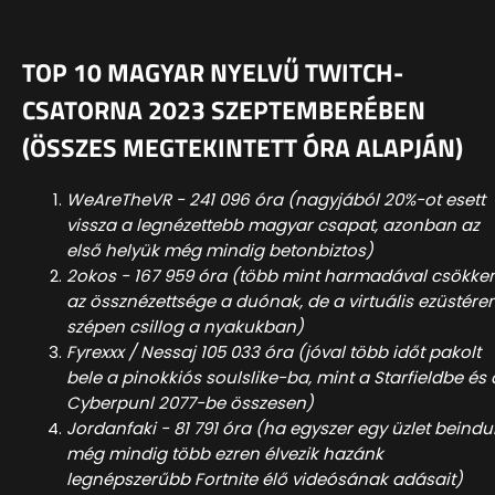
TOP 10 MAGYAR NYELVŰ TWITCH-
CSATORNA 2023 SZEPTEMBERÉBEN
(ÖSSZES MEGTEKINTETT ÓRA ALAPJÁN)
WeAreTheVR - 241 096 óra (nagyjából 20%-ot esett
vissza a legnézettebb magyar csapat, azonban az
első helyük még mindig betonbiztos)
2okos - 167 959 óra (több mint harmadával csökke
az össznézettsége a duónak, de a virtuális ezüstér
szépen csillog a nyakukban)
Fyrexxx / Nessaj 105 033 óra (jóval több időt pakolt
bele a pinokkiós soulslike-ba, mint a Starfieldbe és 
Cyberpunl 2077-be összesen)
Jordanfaki - 81 791 óra (ha egyszer egy üzlet beindul.
még mindig több ezren élvezik hazánk
legnépszerűbb Fortnite élő videósának adásait)