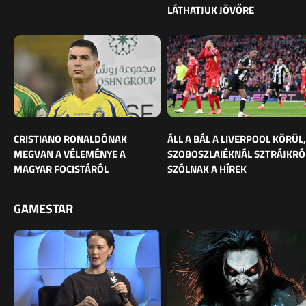
LÁTHATJUK JÖVŐRE
CRISTIANO RONALDÓNAK
ÁLL A BÁL A LIVERPOOL KÖRÜL,
MEGVAN A VÉLEMÉNYE A
SZOBOSZLAIÉKNÁL SZTRÁJKRÓ
MAGYAR FOCISTÁRÓL
SZÓLNAK A HÍREK
GAMESTAR