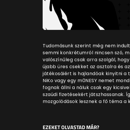
Tudomásunk szerint még nem indulta
semmi konkrétumról nincsen szó, mé
valószínűleg csak arra szolgál, hogy
újabb üres csekket az asztalra és a
játékosáiért is hajlandóak kinyitni a
NiKo vagy egy m0NESY nemet monda
fognak állni a náluk csak egy kicsiv
szaúdi fizetésekért játszhassanak. Í
mozgolódások lesznek a fő téma a 
EZEKET OLVASTAD MÁR?