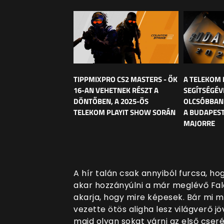
TIPPMIXPRO CS2 MASTERS - ŐK
A TELEKOM 
16-AN VEHETNEK RÉSZT A
SEGÍTSÉGÉV
DÖNTŐBEN, A 2025-ÖS
OLCSÓBBAN 
TELEKOM PLAYIT SHOW SORÁN
A BUDAPEST
MAJORRE
A hír talán csak annyiból furcsa, ho
akar hozzányúlni a már meglévő Falc
akarja, hogy mire képesek. Bár mi m
vezette ötös aligha lesz világverő j
majd olyan sokat várni az első cser