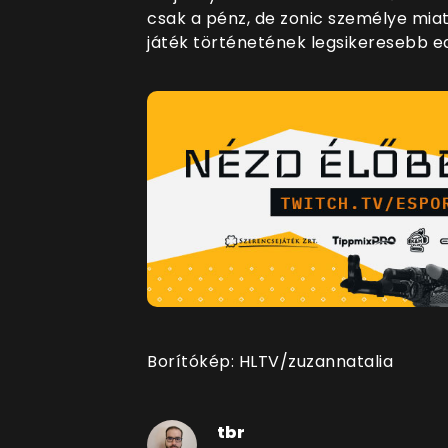
csak a pénz, de zonic személye miatt
játék történetének legsikeresebb ed
Borítókép: HLTV/zuzannatalia
tbr