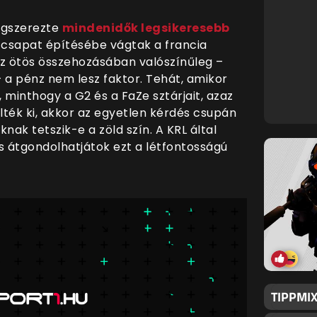
egszerezte
mindenidők legsikeresebb
j csapat építésébe vágtak a francia
Az ötös összehozásában valószínűleg –
– a pénz nem lesz faktor. Tehát, amikor
, minthogy a G2 és a FaZe sztárjait, azaz
ték ki, akkor az egyetlen kérdés csupán
nak tetszik-e a zöld szín. A KRL által
 is átgondolhatjátok ezt a létfontosságú
TIPPMIX