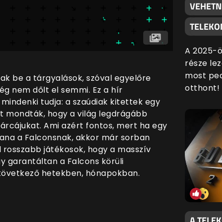
VEHETN
TELEKO
A 2025-ö
része lez
most ped
k be a tárgyalások, szóval egyelőre
otthont!
g nem dőlt el semmi. Ez a hír
 mindenki tudja: a szaúdiak kitettek egy
zt mondták, hogy a világ legdrágább
 tárcájukat. Ami azért fontos, mert ha egy
na a Falconsnak, akkor már sorban
el rosszabb játékosok, hogy a masszív
gy garantáltan a Falcons körüli
következő hetekben, hónapokban.
A TELE