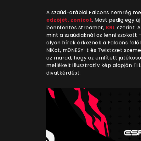
A szaúd-arábiai Falcons nemrég m
edzőjét, zonicot
. Most pedig egy ú
bennfentes streamer,
KRL
szerint. 
mint a szaúdiaknál az lenni szokott 
olyan hírek érkeznek a Falcons felől
NiKot, m0NESY-t és Twistzzet szemel
az marad, hogy az említett játékosok
mellékelt illusztratív kép alapján Ti
divatkérdést: