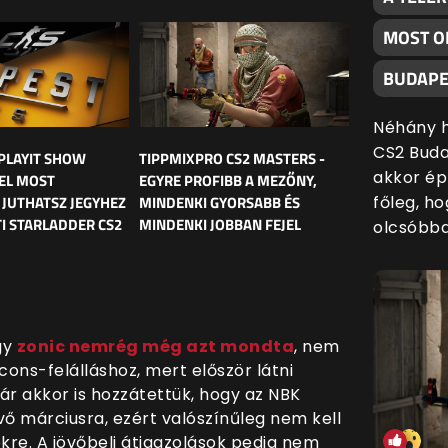
MOST O
BUDAPE
Néhány h
CS2 Buda
PLAYIT SHOW
TIPPMIXPRO CS2 MASTERS -
akkor ép
EL MOST
EGYRE PROFIBB A MEZŐNY,
JUTHATSZ JEGYHEZ
MINDENKI GYORSABB ÉS
főleg, h
I STARLADDER CS2
MINDENKI JOBBAN FEJEL
olcsóbba
gy
zonic nemrég még azt mondta
, n
em
ons-felálláshoz, mert először látni
ár akkor is hozzátettük, hogy az NBK
övő márciusra, ezért valószínűleg nem kell
ékre. A jövőbeli átigazolások pedig nem