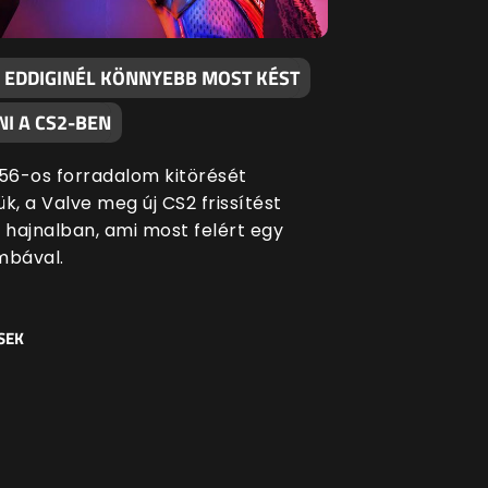
 EDDIGINÉL KÖNNYEBB MOST KÉST
I A CS2-BEN
 '56-os forradalom kitörését
k, a Valve meg új CS2 frissítést
i hajnalban, ami most felért egy
bával.
SEK