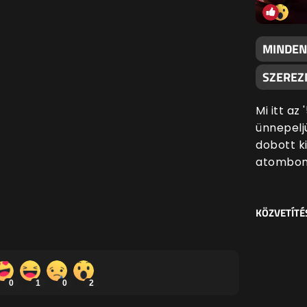
MINDEN
SZEREZN
Mi itt az
ünnepeljü
dobott k
atombom
KÖZVETÍTÉ
0
1
0
2