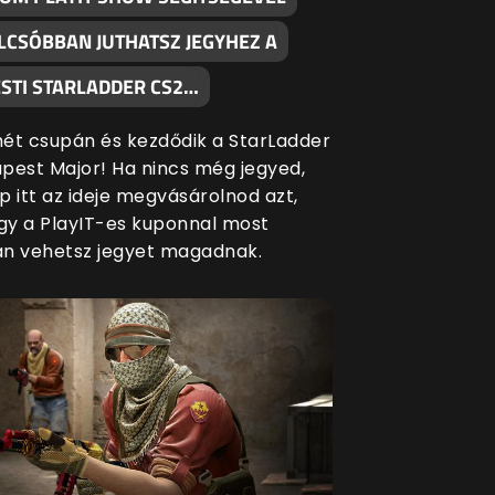
LCSÓBBAN JUTHATSZ JEGYHEZ A
STI STARLADDER CS2…
ét csupán és kezdődik a StarLadder
pest Major! Ha nincs még jegyed,
p itt az ideje megvásárolnod azt,
ogy a PlayIT-es kuponnal most
n vehetsz jegyet magadnak.