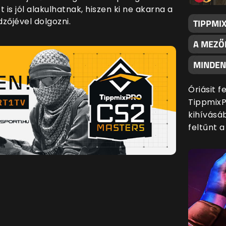
 is jól alakulhatnak, hiszen ki ne akarna a
zőjével dolgozni.
TIPPMI
A MEZŐ
MINDENK
Óriásit 
TippmixP
kihívásáb
feltűnt 