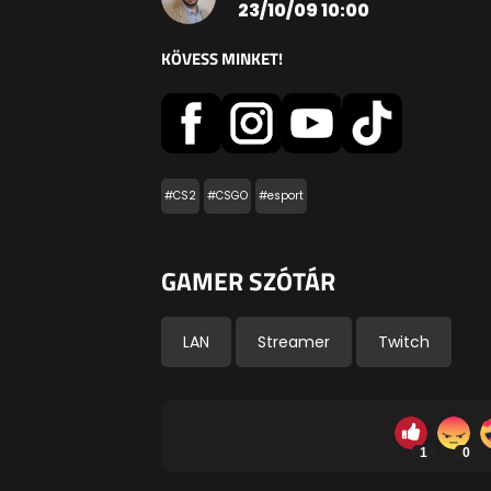
23/10/09 10:00
KÖVESS MINKET!
#CS2
#CSGO
#esport
GAMER SZÓTÁR
LAN
Streamer
Twitch
1
0