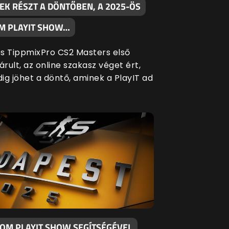
EK RÉSZT A DÖNTŐBEN, A 2025-ÖS
M PLAYIT SHOW…
s TippmixPro CS2 Masters első
árult, az online szakasz véget ért,
ig jöhet a döntő, aminek a PlayIT ad
KOM PLAYIT SHOW SEGÍTSÉGÉVEL