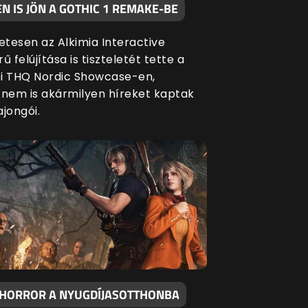
N IS JÖN A GOTHIC 1 REMAKE-BE
tesen az Alkimia Interactive
ű felújítása is tiszteletét tette a
i THQ Nordic Showcase-en,
 nem is akármilyen híreket kaptak
jongói.
 HORROR A NYUGDÍJASOTTHONBA