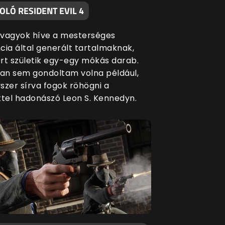
LÓ RESIDENT EVIL 4
vagyok híve a mesterséges
ncia által generált tartalmaknak,
rt születik egy-egy mókás darab.
n sem gondoltam volna például,
szer sírva fogok röhögni a
ttel hadonászó Leon S. Kennedyn.