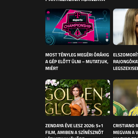
MOST TÉNYLEG MEGÉRI ÓRÁKIG
ELSZOMORÍ
A GÉP ELŐTT ÜLNI – MUTATJUK,
RAJONGÓKAT
MIÉRT
LEGSZEXISE
ZENDAYA ÉVE LESZ 2026: 5+1
CRISTIANO
FILM, AMIBEN A SZÍNÉSZNŐT
MEGVAN A 