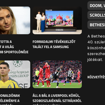
DOOM, 
SCROLL
BETHES
A Bethes
TOTTA A
FORRADALMI TÉVÉKIJELZŐT
40. szül
 A VILÁG
TALÁLT FEL A SAMSUNG
köszönhe
BB SPORTOLÓNŐJE
szerezhe
játékait.
KÖZVETÍTÉ
 RONALDÓNAK
ÁLL A BÁL A LIVERPOOL KÖRÜL,
VÉLEMÉNYE A
SZOBOSZLAIÉKNÁL SZTRÁJKRÓL