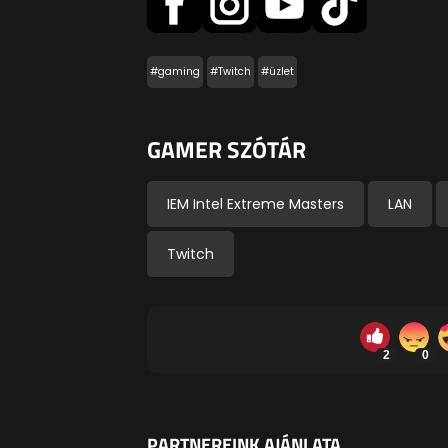
#gaming
#Twitch
#üzlet
GAMER SZÓTÁR
IEM Intel Extreme Masters
LAN
Twitch
2
0
PARTNEREINK AJÁNLATA