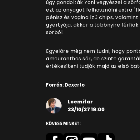
úgy gondolták Yoni vegyészei a sörf
ezt az anyagot felhasználni extra "f
pénisz és vagina ízű chips, valamint
gyertyája, akkor a többnyire férfiak
sorból.
Egyelőre még nem tudni, hogy pont
amouranthos sör, de szinte garantáln
értékesíteni tudják majd az első bat
Forrás: Dexerto
Loemifar
23/10/27 19:00
KÖVESS MINKET!