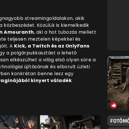
egnagyobb streamingoldalakon, akik
 a közbeszédet. Közülük is kiemelkedik
vén Amouranth
, aki a hot tubozás mellett
nte teljesen meztelen képekkel és
óit. A
Kick, a Twitch és az OnlyFans
gy a polgárpukkasztást a lehető
n elkészülhet a világ első olyan söre a
hnológiai újításának és elborult üzleti
yben konkrétan benne lesz egy
aginájából kinyert váladék
.
FOTÓMÓ