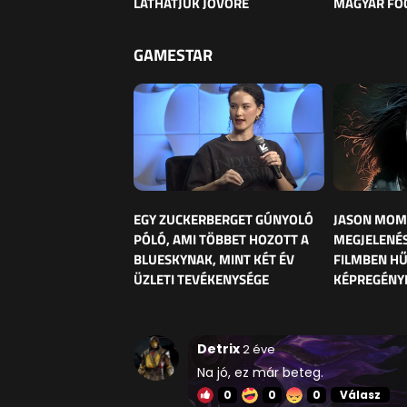
LÁTHATJUK JÖVŐRE
MAGYAR FO
GAMESTAR
EGY ZUCKERBERGET GÚNYOLÓ
JASON MOM
PÓLÓ, AMI TÖBBET HOZOTT A
MEGJELENÉS
BLUESKYNAK, MINT KÉT ÉV
FILMBEN HŰ
ÜZLETI TEVÉKENYSÉGE
KÉPREGÉNY
Detrix
2 éve
Na jó, ez már beteg.
0
0
0
Válasz