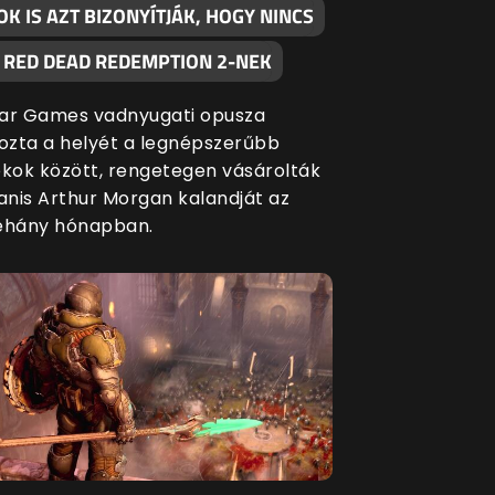
K IS AZT BIZONYÍTJÁK, HOGY NINCS
A RED DEAD REDEMPTION 2-NEK
ar Games vadnyugati opusza
zta a helyét a legnépszerűbb
ékok között, rengetegen vásárolták
nis Arthur Morgan kalandját az
éhány hónapban.