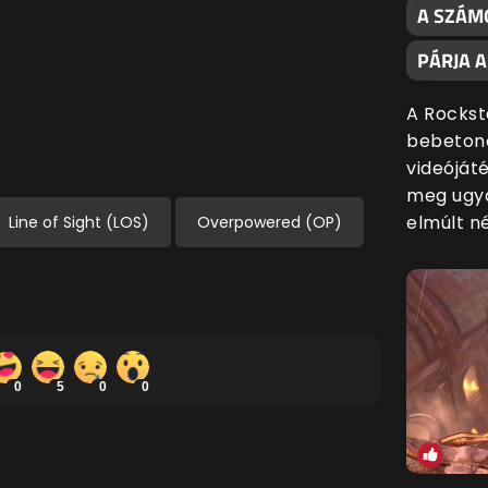
A SZÁMO
PÁRJA 
A Rockst
bebetono
videóját
meg ugya
elmúlt n
Line of Sight (LOS)
Overpowered (OP)
0
5
0
0