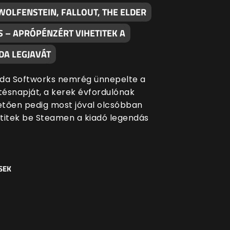
WOLFENSTEIN, FALLOUT, THE ELDER
S – APRÓPÉNZÉRT VIHETITEK A
DA LEGJAVÁT
da Softworks nemrég ünnepelte a
etésnapját, a kerek évfordulónak
tően pedig most jóval olcsóbban
titek be Steamen a kiadó legendás
SEK