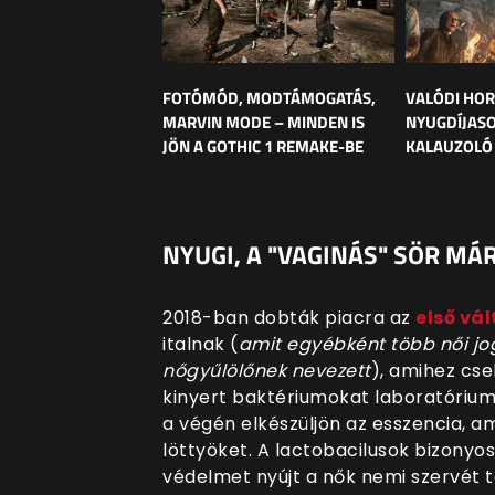
FOTÓMÓD, MODTÁMOGATÁS,
VALÓDI HOR
MARVIN MODE – MINDEN IS
NYUGDÍJAS
JÖN A GOTHIC 1 REMAKE-BE
KALAUZOLÓ 
NYUGI, A "VAGINÁS" SÖR MÁR
2018-ban dobták piacra az
első vá
italnak (
amit egyébként több női j
nőgyűlölőnek nevezett
), amihez cse
kinyert baktériumokat laboratórium
a végén elkészüljön az esszencia, am
löttyöket. A lactobacilusok bizonyos
védelmet nyújt a nők nemi szervét