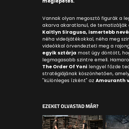
meglepetés.
Vannak olyan megosztó figurák a l
akarva akaratlanul, de tematizálják
Kaitlyn Siragusa, ismertebb ne
néha videójátékokkal, néha meg szi
videókkal örvendezteti meg a rajong
egyik sztárja
most úgy döntött, ho
legmagasabb szintre emeli. Hamarosa
The Order Of Yoni
lengyel főzde tec
stratégiájának köszönhetően, amel
"különleges ízként" az
Amouranth v
EZEKET OLVASTAD MÁR?