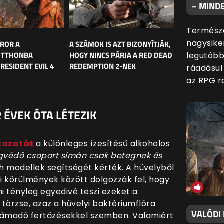
– MINDE
Természe
nagysiker
ROR A
A SZÁMOK IS AZT BIZONYÍTJÁK,
OTTHONBA
HOGY NINCS PÁRJA A RED DEAD
legutóbb
RESIDENT EVIL 4
REDEMPTION 2-NEK
ráadásul
az RPG ra
 ÉVEK ÓTA LÉTEZIK
ltozatát
a különleges ízesítésű alkoholos
ogvédő csoport simán csak betegnek és
h modellek segítségét kérték. A hüvelyből
i körülmények között dolgozzák fel, hogy
i tényleg egyedivé teszi ezeket a
 törzse, azaz a hüvelyi baktériumflóra
VALÓDI
 támadó fertőzésekkel szemben. Valamiért