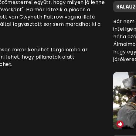
őzőmesterrel együtt, hogy milyen jó lenne
KALAUZO
lévörként". Ha már létezik a piacon a
 ott van Gwyneth Paltrow vagina illatú
Bár nem 
 által fogyasztott sör sem maradhat ki a
intellige
néha azé
Álmaimba
osan mikor kerülhet forgalomba az
hogy egy
i lehet, hogy pillanatok alatt
járókere
chet.