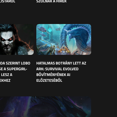
CISTÁRÓL
SZÓLNAK A HÍREK
OA SZERINT LOBO
HATALMAS BOTRÁNY LETT AZ
E A SUPERGIRL-
ARK: SURVIVAL EVOLVED
 LESZ A
BŐVÍTMÉNYÉNEK AI
EKHEZ
ELŐZETESÉBŐL