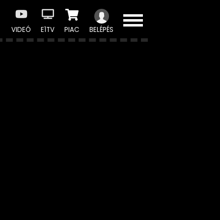
VIDEÓ
E1TV
PIAC
BELÉPÉS