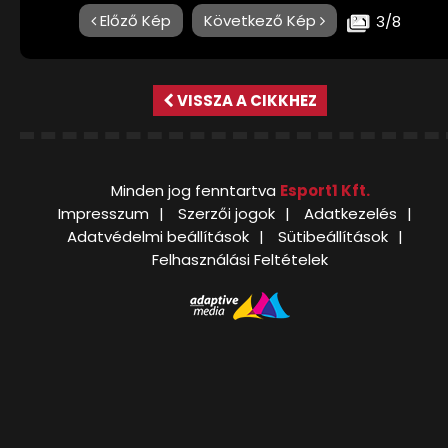
Előző Kép
Következő Kép
3/8
VISSZA A CIKKHEZ
Minden jog fenntartva
Esport1 Kft.
Impresszum
Szerzői jogok
Adatkezelés
Adatvédelmi beállítások
Sütibeállítások
Felhasználási Feltételek