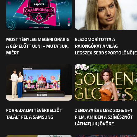
MOST TÉNYLEG MEGÉRI ÓRÁKIG
ELSZOMORÍTOTTA A
A GÉP ELŐTT ÜLNI – MUTATJUK,
RAJONGÓKAT A VILÁG
MIÉRT
LEGSZEXISEBB SPORTOLÓNŐJE
FORRADALMI TÉVÉKIJELZŐT
ZENDAYA ÉVE LESZ 2026: 5+1
TALÁLT FEL A SAMSUNG
FILM, AMIBEN A SZÍNÉSZNŐT
LÁTHATJUK JÖVŐRE