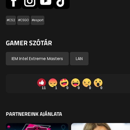
#CS2
#CSGO
#esport
GAMER SZÓTÁR
IEM Intel Extreme Masters
LAN
11
1
0
0
0
0
PARTNEREINK AJÁNLATA