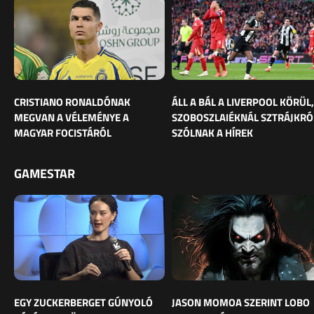
CRISTIANO RONALDÓNAK
ÁLL A BÁL A LIVERPOOL KÖRÜL,
MEGVAN A VÉLEMÉNYE A
SZOBOSZLAIÉKNÁL SZTRÁJKRÓ
MAGYAR FOCISTÁRÓL
SZÓLNAK A HÍREK
GAMESTAR
EGY ZUCKERBERGET GÚNYOLÓ
JASON MOMOA SZERINT LOBO