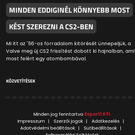
MINDEN EDDIGINÉL KÖNNYEBB MOST
KÉST SZEREZNI A CS2-BEN
Mi itt az '56-os forradalom kitörését ünnepeljük, a
Valve meg új CS2 frissítést dobott ki hajnalban, ami
most felért egy atombombával.
KÖZVETÍTÉSEK
Minden jog fenntartva
Esport1 Kft.
Impresszum
Szerzői jogok
Adatkezelés
Adatvédelmi beállítások
Sütibeállítások
Felhasználási Feltételek