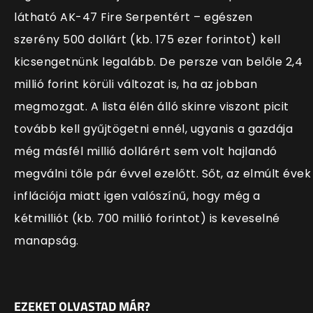
látható AK-47 Fire Serpentért – egészen
szerény 500 dollárt (kb. 175 ezer forintot) kell
kicsengetnünk legalább. De persze van belőle 2,4
millió forint körüli változat is, ha az jobban
megmozgat. A lista élén álló skinre viszont picit
tovább kell gyűjtögetni ennél, ugyanis a gazdája
még másfél millió dollárért sem volt hajlandó
megválni tőle pár évvel ezelőtt. Sőt, az elmúlt évek
inflációja miatt igen valószínű, hogy még a
kétmilliót (kb. 700 millió forintot) is keveselné
manapság.
EZEKET OLVASTAD MÁR?