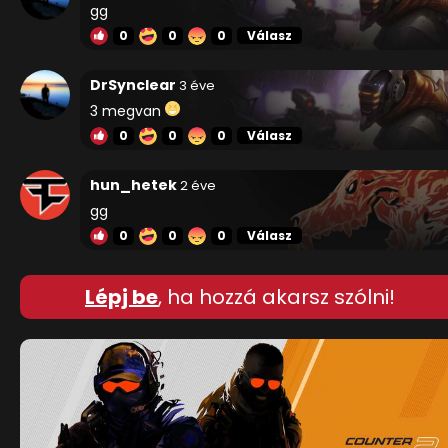
gg
0
0
0
Válasz
DrSynclear
3 éve
3 megvan
0
0
0
Válasz
hun_hetek
2 éve
gg
0
0
0
Válasz
Lépj be
, ha hozzá akarsz szólni!