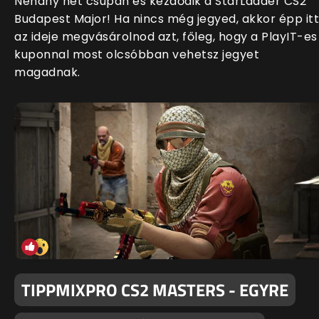
Néhány hét csupán és kezdődik a StarLadder CS2
Budapest Major! Ha nincs még jegyed, akkor épp itt
az ideje megvásárolnod azt, főleg, hogy a PlayIT-es
kuponnal most olcsóbban vehetsz jegyet
magadnak.
TIPPMIXPRO CS2 MASTERS - EGYRE