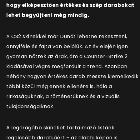
hogy elképesztően értékes és szép darabokat
lehet begyűjteni még mindig.
A CS2 skinekkel már Dunát lehetne rekeszteni,
annyiféle és fajta van belőlük. Az év elején igen
gyorsan nőttek az árak, ám a Counter-Strike 2
kiadásával végre megfordult a trend. Azonban
néhány nagyon értékes darab messze kiemelkedik
többi közül még ennek ellenére is, hála a
ritkaságuknak, a történetüknek és a vizuális
tulajdonságaiknak.
A legdrágább skineket tartalmazó listánk
legolcsóbb darabjáért – az alábbi képen is