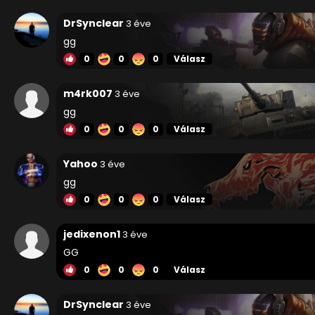
DrSynclear
3 éve
gg
0
0
0
Válasz
m4rk007
3 éve
gg
0
0
0
Válasz
Yahoo
3 éve
gg
0
0
0
Válasz
jedixenon1
3 éve
GG
0
0
0
Válasz
DrSynclear
3 éve