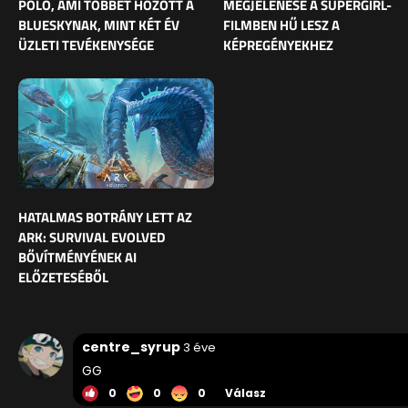
PÓLÓ, AMI TÖBBET HOZOTT A
MEGJELENÉSE A SUPERGIRL-
BLUESKYNAK, MINT KÉT ÉV
FILMBEN HŰ LESZ A
ÜZLETI TEVÉKENYSÉGE
KÉPREGÉNYEKHEZ
HATALMAS BOTRÁNY LETT AZ
ARK: SURVIVAL EVOLVED
BŐVÍTMÉNYÉNEK AI
ELŐZETESÉBŐL
centre_syrup
3 éve
GG
0
0
0
Válasz