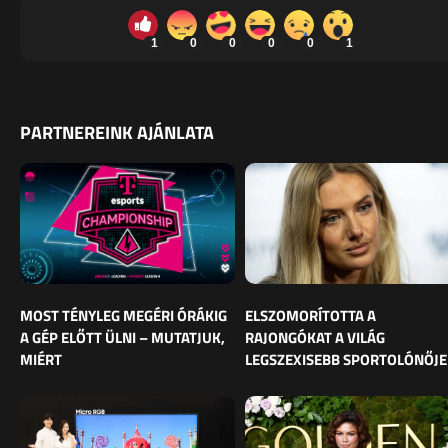
1
0
0
0
0
1
PARTNEREINK AJÁNLATA
MOST TÉNYLEG MEGÉRI ÓRÁKIG
ELSZOMORÍTOTTA A
A GÉP ELŐTT ÜLNI – MUTATJUK,
RAJONGÓKAT A VILÁG
MIÉRT
LEGSZEXISEBB SPORTOLÓNŐJE