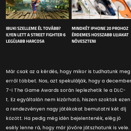
IBUKI SZELLEME ÉL TOVÁBB?
MINDKÉT IPHONE 20 PROHOZ
ILYEN LETT A STREET FIGHTER 6
ÉRDEMES HOSSZABB UJJAKAT
LEGÚJABB HARCOSA
NÖVESZTENI
Már csak az a kérdés, hogy mikor is tudhatunk meg
erről többet. Nos, azt spekulálják, hogy a decembe
7-i The Game Awards során leplezhetik le a DLC-
t. Ez egyáltalán nem kizárható, hiszen szoktak ezen
a rendezvényen nagy játékokat bemutatni két díj
között. Ha pedig még idén bejelentenék, elég jó
esély lenne rá, hogy már jövőre játszhatunk is vele.