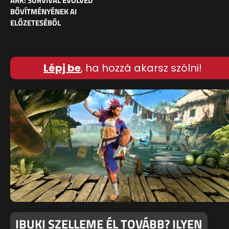
ARK: SURVIVAL EVOLVED
BŐVÍTMÉNYÉNEK AI
ELŐZETESÉBŐL
Lépj be
, ha hozzá akarsz szólni!
IBUKI SZELLEME ÉL TOVÁBB? ILYEN