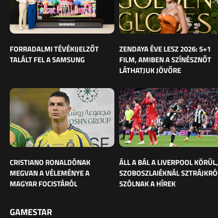
FORRADALMI TÉVÉKIJELZŐT
ZENDAYA ÉVE LESZ 2026: 5+1
TALÁLT FEL A SAMSUNG
FILM, AMIBEN A SZÍNÉSZNŐT
LÁTHATJUK JÖVŐRE
CRISTIANO RONALDÓNAK
ÁLL A BÁL A LIVERPOOL KÖRÜL,
MEGVAN A VÉLEMÉNYE A
SZOBOSZLAIÉKNÁL SZTRÁJKRÓ
MAGYAR FOCISTÁRÓL
SZÓLNAK A HÍREK
GAMESTAR