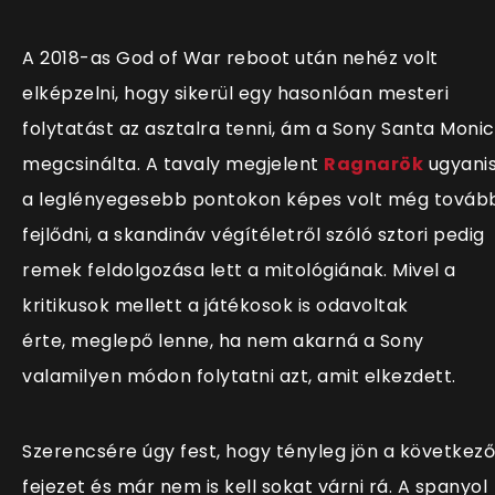
A 2018-as God of War reboot után nehéz volt
elképzelni, hogy sikerül egy hasonlóan mesteri
folytatást az asztalra tenni, ám a Sony Santa Moni
megcsinálta. A tavaly megjelent
Ragnarök
ugyani
a leglényegesebb pontokon képes volt még továb
fejlődni, a skandináv végítéletről szóló sztori pedig
remek feldolgozása lett a mitológiának. Mivel a
kritikusok mellett a játékosok is odavoltak
érte, meglepő lenne, ha nem akarná a Sony
valamilyen módon folytatni azt, amit elkezdett.
Szerencsére úgy fest, hogy tényleg jön a következő
fejezet és már nem is kell sokat várni rá. A spanyol