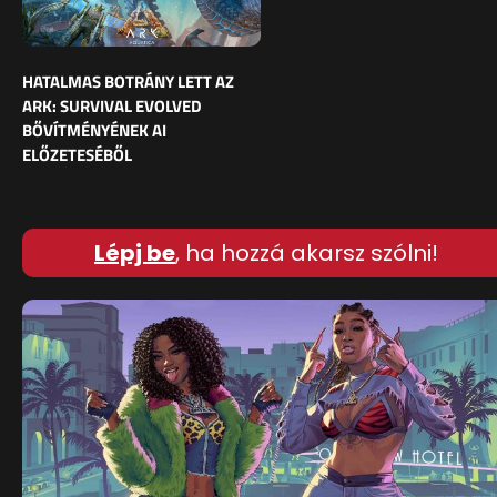
HATALMAS BOTRÁNY LETT AZ
ARK: SURVIVAL EVOLVED
BŐVÍTMÉNYÉNEK AI
ELŐZETESÉBŐL
Lépj be
, ha hozzá akarsz szólni!