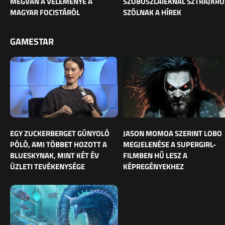
MEGVAN A VÉLEMÉNYE A
SZOBOSZLAIÉKNÁL SZTRÁJKRÓ
MAGYAR FOCISTÁRÓL
SZÓLNAK A HÍREK
GAMESTAR
EGY ZUCKERBERGET GÚNYOLÓ
JASON MOMOA SZERINT LOBO
PÓLÓ, AMI TÖBBET HOZOTT A
MEGJELENÉSE A SUPERGIRL-
BLUESKYNAK, MINT KÉT ÉV
FILMBEN HŰ LESZ A
ÜZLETI TEVÉKENYSÉGE
KÉPREGÉNYEKHEZ