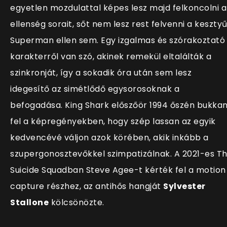
egyetlen mozdulattal képes lesz majd felkoncolni a
ellenség sorait, sőt nem lesz rest felvenni a kesztyű
Superman ellen sem. Egy izgalmas és szórakoztató
karakterről van szó, akinek remekül eltalálták a
szinkronját, így a sokadik óra után sem lesz
idegesítő az simétlődő egysorosoknak a
befogadása. King Shark előszőör 1994 őszén bukka
fel a képregényekben, hogy szép lassan az egyik
kedvencévé váljon azok körében, akik inkább a
szupergonosztevőkkel szimpatizálnak. A 2021-es T
Suicide Squadban Steve Agee-t kérték fel a motion
capture részhez, az antihős hangját
Sylvester
Stallone
kölcsönözte.