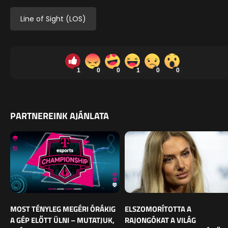
Line of Sight (LOS)
1
0
0
1
0
0
PARTNEREINK AJÁNLATA
MOST TÉNYLEG MEGÉRI ÓRÁKIG
ELSZOMORÍTOTTA A
A GÉP ELŐTT ÜLNI – MUTATJUK,
RAJONGÓKAT A VILÁG