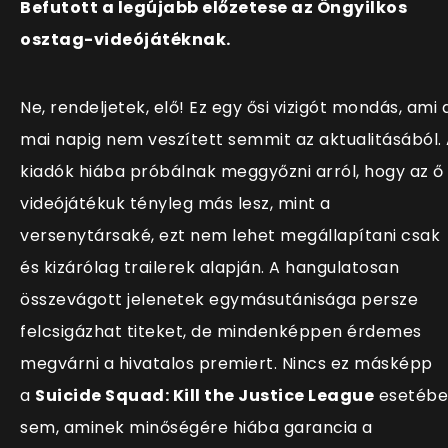
Befutott a legújabb előzetese az Öngyilkos
osztag-videójátéknak.
Ne, rendeljetek, elő! Ez egy ősi vizigót mondás, ami 
mai napig nem veszített semmit az aktualitásából.
kiadók hiába próbálnak meggyőzni arról, hogy az ő
videójátékuk tényleg más lesz, mint a
versenytársaké, ezt nem lehet megállapítani csak
és kizárólag trailerek alapján. A hangulatosan
összevágott jelenetek egymásutánisága persze
felcsigázhat titeket, de mindenképpen érdemes
megvárni a hivatalos premiert. Nincs ez másképp
a
Suicide Squad: Kill the Justice League
esetébe
sem, aminek minőségére hiába garancia a