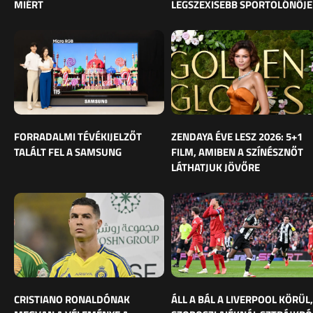
MIÉRT
LEGSZEXISEBB SPORTOLÓNŐJE
FORRADALMI TÉVÉKIJELZŐT
ZENDAYA ÉVE LESZ 2026: 5+1
TALÁLT FEL A SAMSUNG
FILM, AMIBEN A SZÍNÉSZNŐT
LÁTHATJUK JÖVŐRE
CRISTIANO RONALDÓNAK
ÁLL A BÁL A LIVERPOOL KÖRÜL,