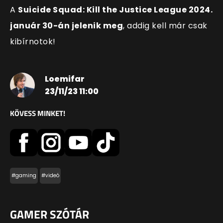
A
Suicide Squad: Kill the Justice League 2024.
január 30-án jelenik meg
, addig kell már csak
kibírnotok!
Loemifar
23/11/23 11:00
KÖVESS MINKET!
#gaming
#videó
GAMER SZÓTÁR