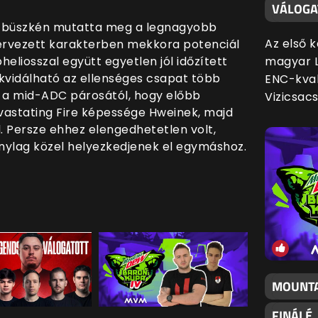
VÁLOGA
n büszkén mutatta meg a legnagyobb
Az első 
tervezett karakterben mekkora potenciál
magyar L
heliosszal együtt egyetlen jól időzített
likvidálható az ellenséges csapat több
ENC-kval
ég a mid-ADC párosától, hogy előbb
Vizicsac
vastating Fire képessége Hweinek, majd
ől. Persze ehhez elengedhetetlen volt,
nylag közel helyezkedjenek el egymáshoz.
MOUNTA
FINÁLÉ,