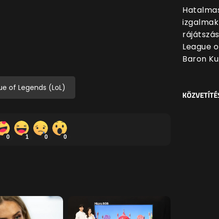
Hatalmas
izgalmak
rájátszá
League o
Baron Ku
ue of Legends (LoL)
KÖZVETÍTÉ
0
1
0
0