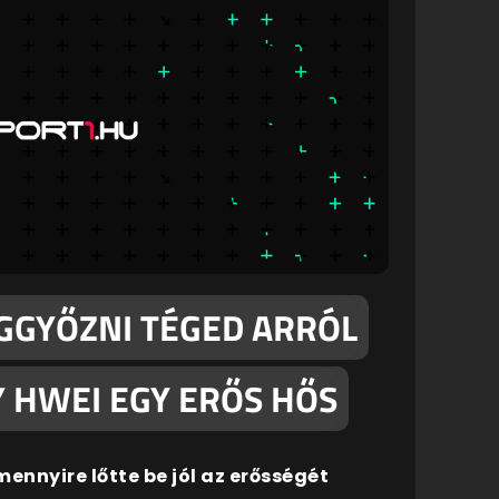
EGGYŐZNI TÉGED ARRÓL
Y HWEI EGY ERŐS HŐS
ennyire lőtte be jól az erősségét