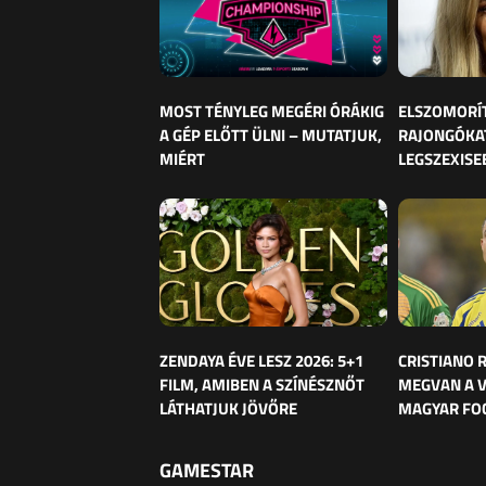
MOST TÉNYLEG MEGÉRI ÓRÁKIG
ELSZOMORÍ
A GÉP ELŐTT ÜLNI – MUTATJUK,
RAJONGÓKAT
MIÉRT
LEGSZEXISE
ZENDAYA ÉVE LESZ 2026: 5+1
CRISTIANO
FILM, AMIBEN A SZÍNÉSZNŐT
MEGVAN A 
LÁTHATJUK JÖVŐRE
MAGYAR FO
GAMESTAR