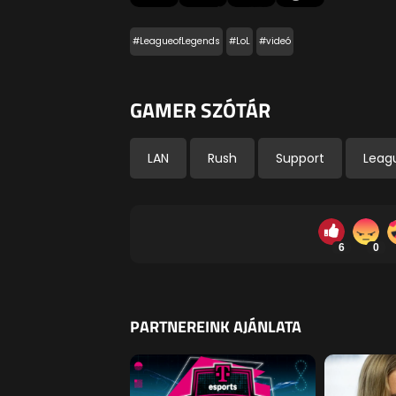
#LeagueofLegends
#LoL
#videó
GAMER SZÓTÁR
LAN
Rush
Support
Leag
6
0
PARTNEREINK AJÁNLATA