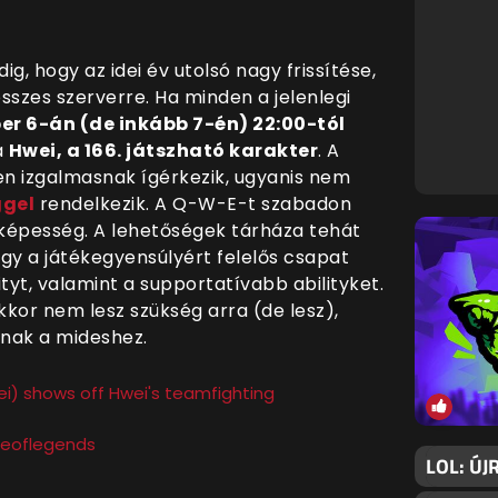
g, hogy az idei év utolsó nagy frissítése,
szes szerverre. Ha minden a jelenlegi
r 6-án (de inkább 7-én) 22:00-tól
a
Hwei, a 166. játszható karakter
. A
n izgalmasnak ígérkezik, ugyanis nem
ggel
rendelkezik. A Q-W-E-t szabadon
ő képesség. A lehetőségek tárháza tehát
gy a játékegyensúlyért felelős csapat
ityt, valamint a supportatívabb abilityket.
akkor nem lesz szükség arra (de lesz),
janak a mideshez.
i) shows off Hwei's teamfighting
ueoflegends
LOL: ÚJ