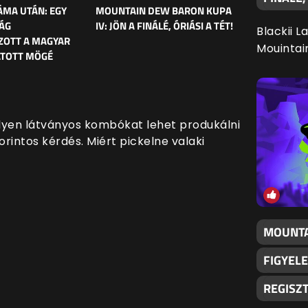
MA UTÁN: EGY
MOUNTAIN DEW BARON KUPA
ÁG
IV: JÖN A FINÁLÉ, ÓRIÁSI A TÉT!
Blackii L
ZOTT A MAGYAR
Mouintai
ATOTT MÖGÉ
ilyen látványos kombókat lehet produkálni
forintos kérdés. Miért pickelne valaki
MOUNTA
FIGYELE
REGISZ