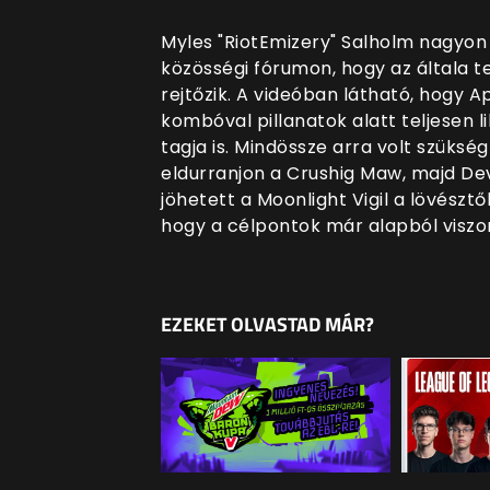
Myles "RiotEmizery" Salholm nagyo
közösségi fórumon, hogy az általa 
rejtőzik. A videóban látható, hogy Ap
kombóval pillanatok alatt teljesen 
tagja is. Mindössze arra volt szüks
eldurranjon a Crushig Maw, majd De
jöhetett a Moonlight Vigil a lövészt
hogy a célpontok már alapból viszo
EZEKET OLVASTAD MÁR?