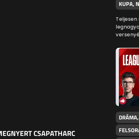
KUPA, N
Teljesen
legnagyo
versenyé
DRÁMA,
FELSOR
Y MEGNYERT CSAPATHARC