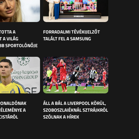
TOTTA A
FORRADALMI TÉVÉKIJELZŐT
 A VILÁG
TALÁLT FEL A SAMSUNG
BB SPORTOLÓNŐJE
 RONALDÓNAK
ÁLL A BÁL A LIVERPOOL KÖRÜL,
VÉLEMÉNYE A
SZOBOSZLAIÉKNÁL SZTRÁJKRÓL
CISTÁRÓL
SZÓLNAK A HÍREK