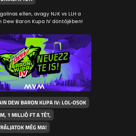
agolinas ellen, avagy NJK vs LLH a
n Dew Baron Kupa IV döntőjében!
IN DEW BARON KUPA IV: LOL-OSOK
M, 1 MILLIÓ FT A TÉT,
TRÁLJATOK MÉG MA!