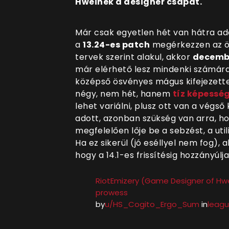
Hweinek a designer csapat.
Már csak egyetlen hét van hátra addi
a
13.24-es patch
megérkezzen az ös
tervek szerint alakul, akkor
decembe
már elérhető lesz mindenki számár
középső ösvényes mágus kifejezette
négy, nem hét, hanem
tíz képessé
lehet variálni, plusz ott van a végs
adott, azonban szükség van arra, ho
megfelelően lője be a sebzést, a util
Ha ez sikerül (jó eséllyel nem fog), 
hogy a 14.1-es frissítésig hozzányúl
RiotEmizery (Game Designer of Hwe
prowess
by
u/HS_Cogito_Ergo_Sum
in
leag