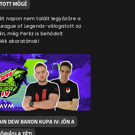
TOTT MÖGÉ
két napon nem talált legyőzőre a
eague of Legends-válogatott az
in, még Perkz is behódolt
siék akaratának!
IN DEW BARON KUPA IV: JÖN A
 ÓRIÁSI A TÉT!