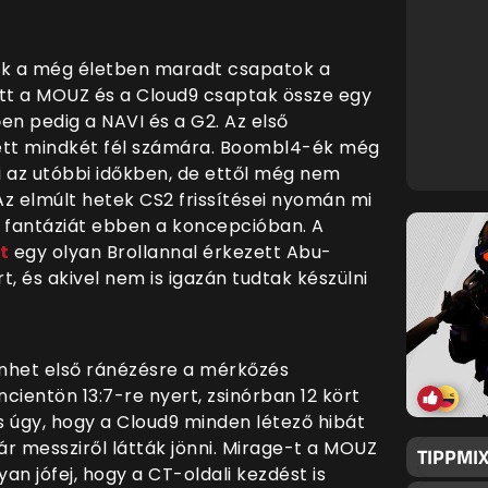
ák a még életben maradt csapatok a
őtt a MOUZ és a Cloud9 csaptak össze egy
en pedig a NAVI és a G2. Az első
ett mindkét fél számára. Boombl4-ék még
ki az utóbbi időkben, de ettől még nem
z elmúlt hetek CS2 frissítései nyomán mi
 fantáziát ebben a koncepcióban. A
t
egy olyan Brollannal érkezett Abu-
t, és akivel nem is igazán tudtak készülni
nhet első ránézésre a mérkőzés
cientön 13:7-re nyert, zsinórban 12 kört
 úgy, hogy a Cloud9 minden létező hibát
r messziről látták jönni. Mirage-t a MOUZ
TIPPMIX
an jófej, hogy a CT-oldali kezdést is