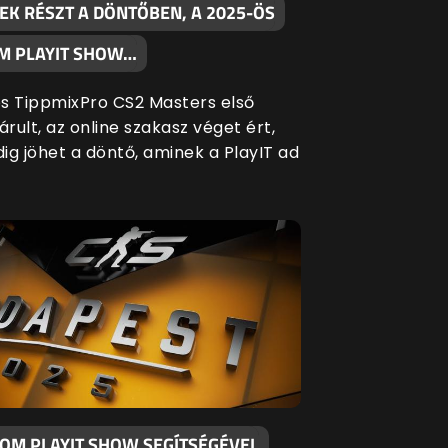
EK RÉSZT A DÖNTŐBEN, A 2025-ÖS
M PLAYIT SHOW…
s TippmixPro CS2 Masters első
árult, az online szakasz véget ért,
ig jöhet a döntő, aminek a PlayIT ad
KOM PLAYIT SHOW SEGÍTSÉGÉVEL