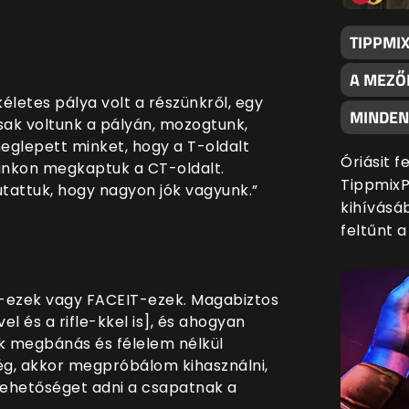
TIPPMI
A MEZŐ
letes pálya volt a részünkről, egy
MINDENK
sak voltunk a pályán, mozogtunk,
eglepett minket, hogy a T-oldalt
Óriásit 
sunkon megkaptuk a CT-oldalt.
TippmixP
attuk, hogy nagyon jók vagyunk.”
kihívásáb
feltűnt 
DM-ezek vagy FACEIT-ezek. Magabiztos
 és a rifle-kkel is], és ahogyan
 megbánás és félelem nélkül
ség, akkor megpróbálom kihasználni,
 lehetőséget adni a csapatnak a