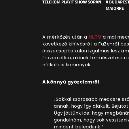
TELEKOM PLAYIT SHOW SORÁN
A BUDAPEST
MAJORRE
A mérkőzés után a
HLTV
a mai meccs
következő kihívásról, a FaZe-ről bes
összecsapás külön izgalmas lesz ami
frozen ellen, akinek természetesen
nélküle is kemények.
A könnyű győzelemről
„Sokkal szorosabb meccsre sz
annak, hogy így alakult. Bejuto
Úgy jöttünk ide, hogy megbánás
gondolnám, hogy sok veszíteniv
mindent beleadunk.”