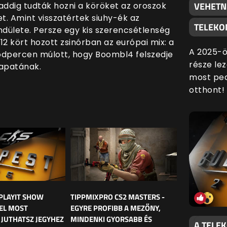
VEHETN
addig tudták hozni a köröket az oroszok
t. Amint visszatértek siuhy-ék az
TELEKO
ndülete. Persze egy kis szerencsétlenség
 12 kört hozott zsinórban az európai mix: a
A 2025-ö
odpercen múlott, hogy Boombl4 felszedje
része lez
sapatának.
most ped
otthont!
PLAYIT SHOW
TIPPMIXPRO CS2 MASTERS -
EL MOST
EGYRE PROFIBB A MEZŐNY,
JUTHATSZ JEGYHEZ
MINDENKI GYORSABB ÉS
A TELE