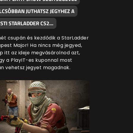
LCSÓBBAN JUTHATSZ JEGYHEZ A
STI STARLADDER CS2…
ét csupán és kezdődik a StarLadder
pest Major! Ha nincs még jegyed,
p itt az ideje megvásárolnod azt,
ogy a PlayIT-es kuponnal most
n vehetsz jegyet magadnak.