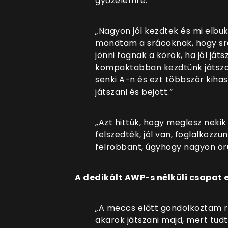
győzelemre.”
„Nagyon jól kezdtek és mi elbuk
mondtam a srácoknak, hogy sráco
jönni fognak a körök, ha jól játs
kompaktabban kezdtünk játszan
senki A-n és ezt többször kiha
játszani és bejött.”
„Azt hittük, hogy meglesz nek
felszedték, jól van, foglalkozzu
felrobbant, úgyhogy nagyon örü
A dedikált AWP-s nélküli csapat e
„A meccs előtt gondolkoztam r
akarok játszani majd, mert tu