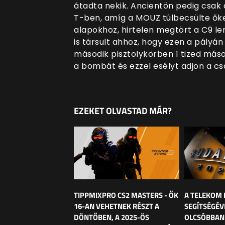
átadta nekik. Ancientön pedig csak 
T-ben, amíg a MOUZ túlbecsülte őke
alapokhoz, hirtelen megtört a C9 le
is társult ahhoz, hogy ezen a pályán
második pisztolykörben 1 tized más
a bombát és ezzel esélyt adjon a c
EZEKET OLVASTAD MÁR?
TIPPMIXPRO CS2 MASTERS - ŐK
A TELEKOM 
16-AN VEHETNEK RÉSZT A
SEGÍTSÉGÉV
DÖNTŐBEN, A 2025-ÖS
OLCSÓBBAN 