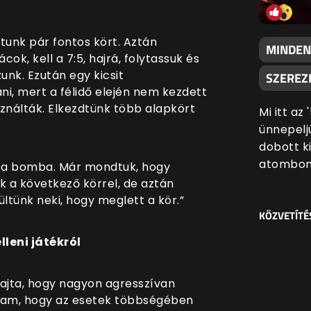
tunk pár fontos kört. Aztán
MINDEN
k, kell a 7:5, hajrá, folytassuk és
zunk. Ezután egy kicsit
SZEREZN
i, mert a félidő elején nem kezdett
sználták. Elkezdtünk több alapkört
Mi itt az
ünnepeljü
dobott k
atombom
ik a bomba. Már mondtuk, hogy
nk a következő körrel, de aztán
ltünk neki, hogy meglett a kör.”
KÖZVETÍTÉ
lleni játékról
ajta, hogy nagyon agresszívan
dtam, hogy az esetek többségében