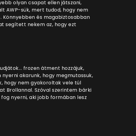
ebb olyan csapat ellen játszani,
kált AWP-sük, mert tudod, hogy nem
e. Könnyebben és magabiztosabban
at segített nekem az, hogy ezt
djátok... frozen átment hozzájuk,
n nyerni akarunk, hogy megmutassuk,
k, hogy nem gyakoroltak vele túl
t Brollannal. Szóval szerintem bárki
fog nyerni, aki jobb formában lesz