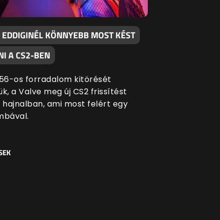
 EDDIGINÉL KÖNNYEBB MOST KÉST
I A CS2-BEN
 '56-os forradalom kitörését
k, a Valve meg új CS2 frissítést
i hajnalban, ami most felért egy
bával.
SEK