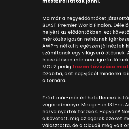
messziről látták jönni.
Ma már a negyeddöntőket játszott
BLAST Premier World Finalön. Délel
helyért az elődöntőkben, ezt követő
mérkőzés igazán nehéznek ígérkez
AWP-s nélkül is egészen jól néztek 
számítanak egy világverő ötösnek. A
hosszútávon már nem igazán látunk
MOUZ pedig
frozen távozása miat
Dzabiba, akit nagyjából mindenki leír
a tornára.
Ezért már-már érthetetlennek is tű
végeredménye: Mirage-on 13:1-re, An
hozva nyertek torzsiék. Hogyan? Nos
elkövetett, míg az egerek ezeket má
választotta, de a Cloud9 még volt oly