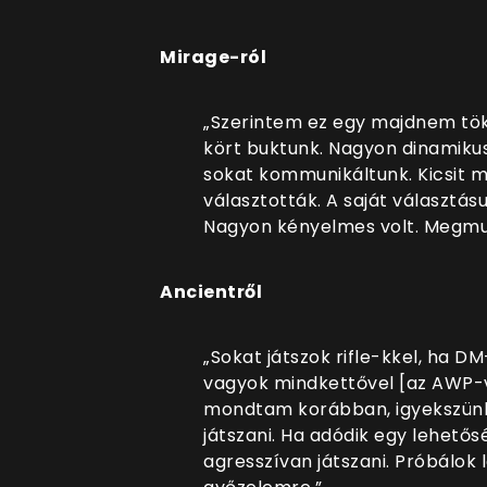
Mirage-ról
„Szerintem ez egy majdnem töké
kört buktunk. Nagyon dinamiku
sokat kommunikáltunk. Kicsit m
választották. A saját választá
Nagyon kényelmes volt. Megmut
Ancientről
„Sokat játszok rifle-kkel, ha 
vagyok mindkettővel [az AWP-vel
mondtam korábban, igyekszünk
játszani. Ha adódik egy lehető
agresszívan játszani. Próbálok