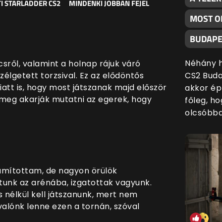
I STARLADDER CS2
MINDENKI JOBBAN FEJEL
MOST O
BUDAPE
Néhány h
ről, valamint a holnap rájuk váró
zélgetett torzsival. Ez az elődöntős
CS2 Buda
att is, hogy most játszanak majd először
akkor ép
 meg akarják mutatni az egerek, hogy
főleg, h
olcsóbba
ámítottam, de nagyon örülök
ttunk az arénába, izgatottak vagyunk.
 nélkül kell játszanunk, mert nem
alónk lenne ezen a tornán, szóval