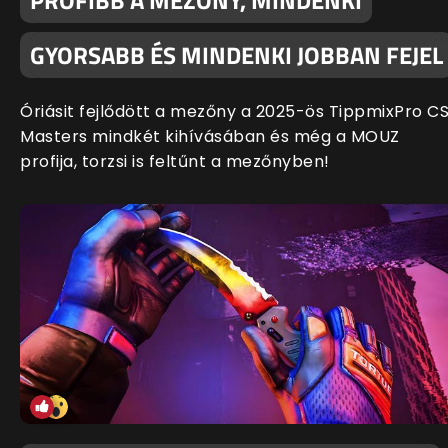
PROFIBB A MEZŐNY, MINDENKI
GYORSABB ÉS MINDENKI JOBBAN FEJEL
Óriásit fejlődött a mezőny a 2025-ös TippmixPro C
Masters mindkét kihívásában és még a MOUZ
profija, torzsi is feltűnt a mezőnyben!