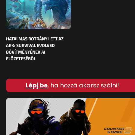
HATALMAS BOTRÁNY LETT AZ
ARK: SURVIVAL EVOLVED
BŐVÍTMÉNYÉNEK AI
ELŐZETESÉBŐL
Lépj be
, ha hozzá akarsz szólni!