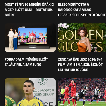
MOST TÉNYLEG MEGÉRI ÓRÁKIG
ELSZOMORÍTOTTA A
A GÉP ELŐTT ÜLNI – MUTATJUK,
RAJONGÓKAT A VILÁG
MIÉRT
LEGSZEXISEBB SPORTOLÓNŐJE
FORRADALMI TÉVÉKIJELZŐT
ZENDAYA ÉVE LESZ 2026: 5+1
TALÁLT FEL A SAMSUNG
FILM, AMIBEN A SZÍNÉSZNŐT
LÁTHATJUK JÖVŐRE