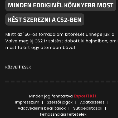
MINDEN EDDIGINÉL KÖNNYEBB MOST
KÉST SZEREZNI A CS2-BEN
Mi itt az '56-os forradalom kitörését ünnepeljük, a
Valve meg új CS2 frissítést dobott ki hajnalban, ami
most felért egy atombombával.
KÖZVETÍTÉSEK
Minden jog fenntartva
Esport1 Kft.
Impresszum
Szerzői jogok
Adatkezelés
Adatvédelmi beállítások
Sütibeállítások
Felhasználási Feltételek