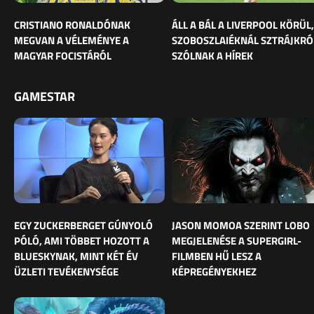
CRISTIANO RONALDÓNAK
ÁLL A BÁL A LIVERPOOL KÖRÜL,
MEGVAN A VÉLEMÉNYE A
SZOBOSZLAIÉKNÁL SZTRÁJKRÓ
MAGYAR FOCISTÁRÓL
SZÓLNAK A HÍREK
GAMESTAR
EGY ZUCKERBERGET GÚNYOLÓ
JASON MOMOA SZERINT LOBO
PÓLÓ, AMI TÖBBET HOZOTT A
MEGJELENÉSE A SUPERGIRL-
BLUESKYNAK, MINT KÉT ÉV
FILMBEN HŰ LESZ A
ÜZLETI TEVÉKENYSÉGE
KÉPREGÉNYEKHEZ