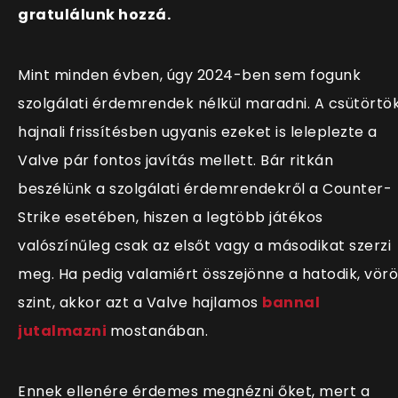
gratulálunk hozzá.
Mint minden évben, úgy 2024-ben sem fogunk
szolgálati érdemrendek nélkül maradni. A csütörtö
hajnali frissítésben ugyanis ezeket is leleplezte a
Valve pár fontos javítás mellett. Bár r
itkán
beszélünk a szolgálati érdemrendekről a Counter-
Strike esetében, hiszen a legtöbb játékos
valószínűleg csak az elsőt vagy a másodikat szerzi
meg. Ha pedig valamiért összejönne a hatodik, vörö
szint, akkor azt a Valve hajlamos
bannal
jutalmazni
mostanában.
Ennek ellenére érdemes megnézni őket, mert a