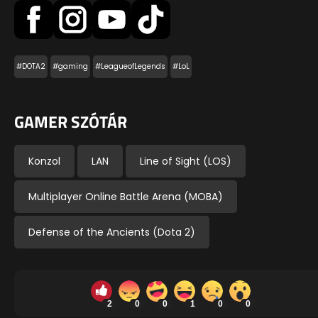
#DOTA2
#gaming
#LeagueofLegends
#LoL
GAMER SZÓTÁR
Konzol
LAN
Line of Sight (LOS)
Multiplayer Online Battle Arena (MOBA)
Defense of the Ancients (Dota 2)
2
0
0
1
0
0