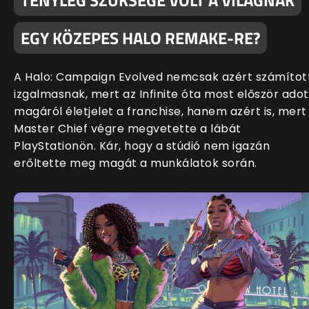
TÉNYLEG SZÜKSÉGE VOLT A VILÁGNAK
EGY KÖZEPES HALO REMAKE-RE?
A Halo: Campaign Evolved nemcsak azért számítot
izgalmasnak, mert az Infinite óta most először adot
magáról életjelet a franchise, hanem azért is, mert
Master Chief végre megvetette a lábát
PlayStationön. Kár, hogy a stúdió nem igazán
erőltette meg magát a munkálatok során.