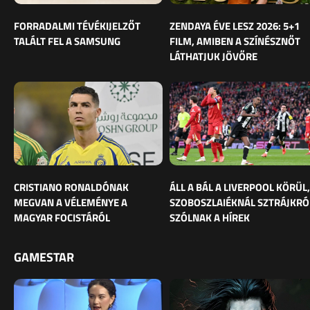
FORRADALMI TÉVÉKIJELZŐT
ZENDAYA ÉVE LESZ 2026: 5+1
TALÁLT FEL A SAMSUNG
FILM, AMIBEN A SZÍNÉSZNŐT
LÁTHATJUK JÖVŐRE
CRISTIANO RONALDÓNAK
ÁLL A BÁL A LIVERPOOL KÖRÜL,
MEGVAN A VÉLEMÉNYE A
SZOBOSZLAIÉKNÁL SZTRÁJKRÓ
MAGYAR FOCISTÁRÓL
SZÓLNAK A HÍREK
GAMESTAR