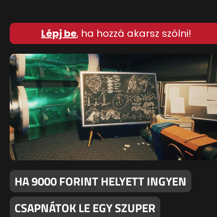
Lépj be
, ha hozzá akarsz szólni!
HA 9000 FORINT HELYETT INGYEN
CSAPNÁTOK LE EGY SZUPER