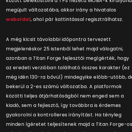
között belekóstolni a TPS nézetű MOBA-k királyán
megújult változatába, akkor irány a hivatalos
weboldal
, ahol pár kattintással regisztrálhatsz.
A még kicsit távolabbi időpontra tervezett
megjelenéskor 25 istenből lehet majd válogatni,
azonban a Titan Forge fejlesztői megígérték, hogy
az eredeti verzióban található összes karakter (ez
még idén 130-ra bővül) mindegyike előbb-utóbb, d
bekerül a 2-es számú változatba. A platformok
közötti teljes átjárhatóságból nem enged sem a
kiadó, sem a fejlesztő, így továbbra is érdemes
gyakorolni a kontrolleres irányítást. Ha tényleg
minden ígéretet teljesítenek majd a Titan Forge-o