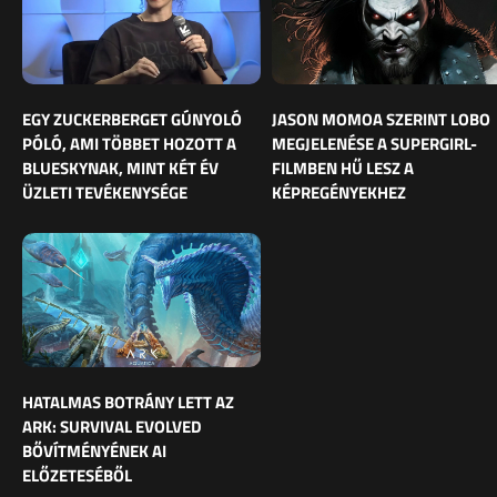
EGY ZUCKERBERGET GÚNYOLÓ
JASON MOMOA SZERINT LOBO
PÓLÓ, AMI TÖBBET HOZOTT A
MEGJELENÉSE A SUPERGIRL-
BLUESKYNAK, MINT KÉT ÉV
FILMBEN HŰ LESZ A
ÜZLETI TEVÉKENYSÉGE
KÉPREGÉNYEKHEZ
HATALMAS BOTRÁNY LETT AZ
ARK: SURVIVAL EVOLVED
BŐVÍTMÉNYÉNEK AI
ELŐZETESÉBŐL