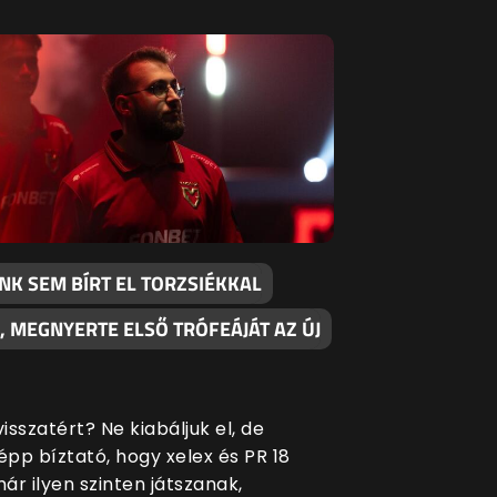
NK SEM BÍRT EL TORZSIÉKKAL
, MEGNYERTE ELSŐ TRÓFEÁJÁT AZ ÚJ
sszatért? Ne kiabáljuk el, de
pp bíztató, hogy xelex és PR 18
ár ilyen szinten játszanak,