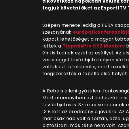
a következő napokban velünk tar
fogjuk követni őket az Esport1TV
Szépen menetel eddig a PERA csap
szezonjának
európai konferenciáj
kapott lehetőséget a magyar többsé
lettek a
TippmixPro CS2 Masters
b
élni is tudnak ezzel az eséllyel. Az
vereséggel továbbjutó helyen vártá
voltak ezt is felülmúlni, mert mind
megszerezték a tabella első helyét.
A Rebels elleni győzelem fontosságá
Mert amennyiben ezt behúzzák a sr
továbbjutás is. Szerencsére ennek m
13:8 lett az eredmény a javukra. Az
már csak hab volt a tortán, ezzel ug
biztosítani, más tétje nem volt. Az