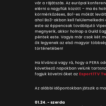
vár a rájátszás. Az európai konferen
elérni a nagyfiúk között – ma és ho
körmérkőzéses, Bo1-es mókát levált
ahol Bo3-akban kell felülemelkedni
este az éppencsak továbbjutó Viperio
megnyerik, akkor holnap a Guild E
péntek este. Vagyis már csak két me
ők legyenek az első magyar többsé
történetében!
Ha kíváncsi vagy rá, hogy a PERA od
következő napokban velünk tartano
fogjuk követni őket az
Esport1TV T
Az alábbi időpontokban játszik a ma
01.24. - szerda