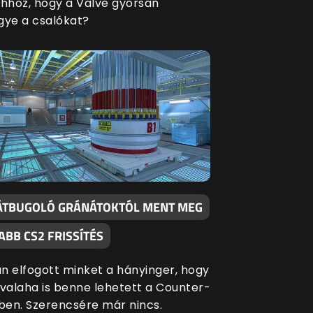
ahhoz, hogy a Valve gyorsan
gye a csalókat?
ÁTBUGOLÓ GRÁNÁTOKTÓL MENT MEG
ABB CS2 FRISSÍTÉS
n elfogott minket a hányinger, hogy
 valaha is benne lehetett a Counter-
-ben. Szerencsére már nincs.