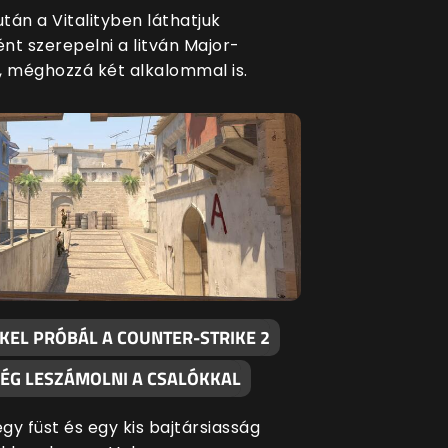
tán a Vitalityben láthatjuk
nt szerepelni a litván Major-
, méghozzá két alkalommal is.
KKEL PRÓBÁL A COUNTER-STRIKE 2
ÉG LESZÁMOLNI A CSALÓKKAL
gy füst és egy kis bajtársiasság