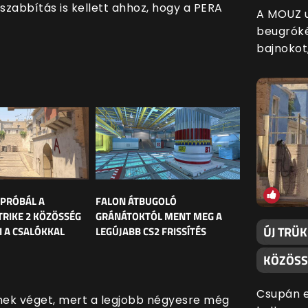
szabbítás is kellett ahhoz, hogy a PERA
A MOUZ u
beugróké
bajnokot
 PRÓBÁL A
FALON ÁTBUGOLÓ
RIKE 2 KÖZÖSSÉG
GRÁNÁTOKTÓL MENT MEG A
ÚJ TRÜ
 A CSALÓKKAL
LEGÚJABB CS2 FRISSÍTÉS
KÖZÖSS
Csupán e
nek véget, mert a legjobb négyesre még