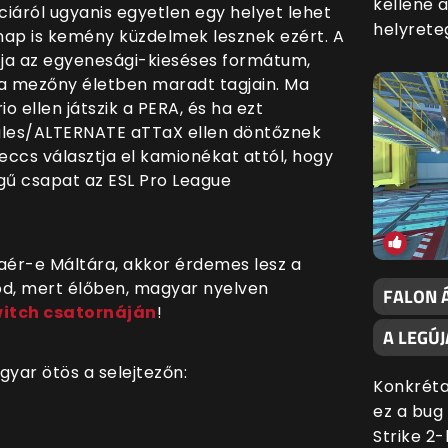
kellene 
ciáról ugyanis egyetlen egy helyet lehet
helyrete
lnap is kemény küzdelmek lesznek ezért. A
ja az
egyenesági-kieséses formátum,
 a mezőny életben maradt tagjain. Ma
 ellen játszik a PERA, és ha ezt
agles/ALTERNATE aTTaX ellen döntőznek
ccs választja el kamionékat attól, hogy
gű csapat az ESL Pro League
aér-e Máltára, akkor érdemes lesz a
d, mert élőben, magyar nyelven
FALON 
witch csatornáján
!
A LEGÚJ
gyar ötös a selejtezőn:
Konkréta
ez a bug
Strike 2