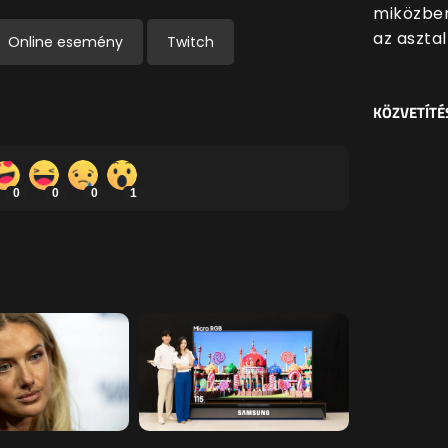
miközben
az asztal
Online esemény
Twitch
KÖZVETÍTÉ
0
0
0
1