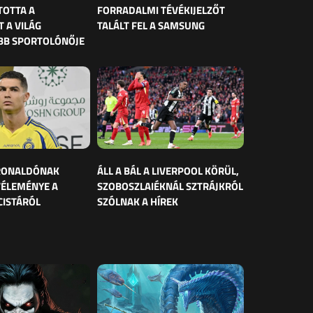
TOTTA A
FORRADALMI TÉVÉKIJELZŐT
 A VILÁG
TALÁLT FEL A SAMSUNG
BB SPORTOLÓNŐJE
 RONALDÓNAK
ÁLL A BÁL A LIVERPOOL KÖRÜL,
VÉLEMÉNYE A
SZOBOSZLAIÉKNÁL SZTRÁJKRÓL
CISTÁRÓL
SZÓLNAK A HÍREK