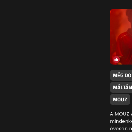
MÉG DO
MÁLTÁN
MOUZ
A MOUZ vi
mindenké
évesen m