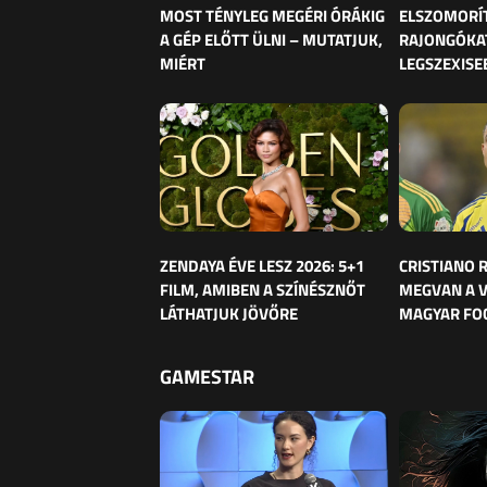
MOST TÉNYLEG MEGÉRI ÓRÁKIG
ELSZOMORÍ
A GÉP ELŐTT ÜLNI – MUTATJUK,
RAJONGÓKAT
MIÉRT
LEGSZEXISE
ZENDAYA ÉVE LESZ 2026: 5+1
CRISTIANO
FILM, AMIBEN A SZÍNÉSZNŐT
MEGVAN A 
LÁTHATJUK JÖVŐRE
MAGYAR FO
GAMESTAR