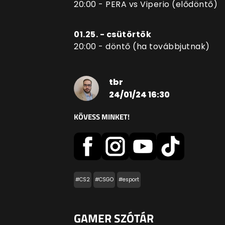
20:00 - PERA vs Viperio (elődöntő)
01.25. - csütörtök
20:00 - döntő (ha továbbjutnak)
tbr
24/01/24 16:30
KÖVESS MINKET!
#CS2
#CSGO
#esport
GAMER SZÓTÁR