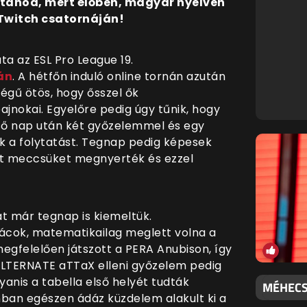
tanod, mert élőben, magyar nyelven
 Twitch csatornáján!
ata
az
ESL Pro League 19.
án
. A hétfőn induló online tornán azután
gű ötös, hogy ősszel ők
ajnokai. Egyelőre pedig úgy tűnik, hogy
 első nap után két győzelemmel és egy
k a folytatást. Tegnap pedig képesek
két meccsüket megnyerték és ezzel
t már tegnap is kiemeltük.
ácok, matematikailag meglett volna a
egfelelően játszott a PERA Anubison, így
 ALTERNATE aTTaX elleni győzelem pedig
yanis a tabella első helyét tudták
MÉHECSK
onban egészen ádáz küzdelem alakult ki a