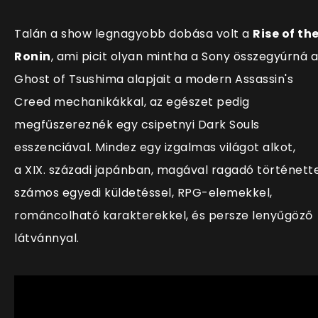
Talán a show legnagyobb dobása volt a
Rise of th
Ronin
, ami picit olyan mintha a Sony összegyúrná a
Ghost of Tsushima alapjait a modern Assassin's
Creed mechanikákkal, az egészet pedig
megfűszereznék egy csipetnyi Dark Souls
esszenciával. Mindez egy izgalmas világot alkot,
a XIX. századi japánban, magával ragadó történette
számos egyedi küldetéssel, RPG-elemekkel,
románcolható karakterekkel, és persze lenyűgöző
látvánnyal.