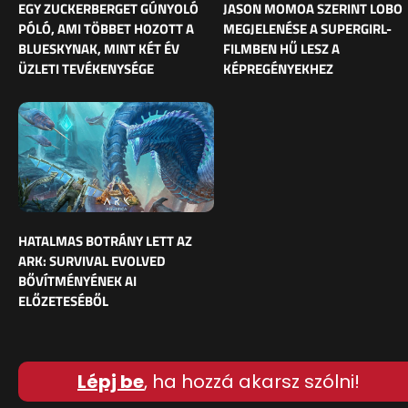
EGY ZUCKERBERGET GÚNYOLÓ
JASON MOMOA SZERINT LOBO
PÓLÓ, AMI TÖBBET HOZOTT A
MEGJELENÉSE A SUPERGIRL-
BLUESKYNAK, MINT KÉT ÉV
FILMBEN HŰ LESZ A
ÜZLETI TEVÉKENYSÉGE
KÉPREGÉNYEKHEZ
HATALMAS BOTRÁNY LETT AZ
ARK: SURVIVAL EVOLVED
BŐVÍTMÉNYÉNEK AI
ELŐZETESÉBŐL
Lépj be
, ha hozzá akarsz szólni!