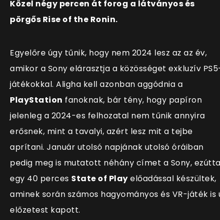
Közel négy percen át forog a látványos és
pörgős Rise of the Ronin.
Egyelőre úgy tűnik, hogy nem 2024 lesz az az év,
amikor a Sony elárasztja a közösséget exkluzív PS5
játékokkal. Aligha kell azonban aggódnia a
PlayStation
fanoknak, bár tény, hogy papíron
jelenleg a 2024-es felhozatal nem tűnik annyira
erősnek, mint a tavalyi, azért lesz mit a tejbe
aprítani. Január utolsó napjának utolsó óráiban
pedig meg is mutatott néhány címet a Sony, ezútta
egy 40 perces
State of Play
előadással készültek,
aminek során számos hagyományos és VR-játék is 
előzetest kapott.