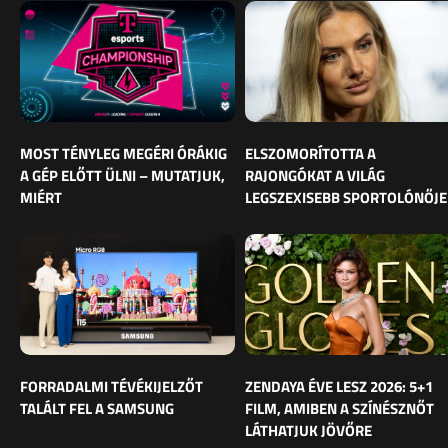
MOST TÉNYLEG MEGÉRI ÓRÁKIG
ELSZOMORÍTOTTA A
A GÉP ELŐTT ÜLNI – MUTATJUK,
RAJONGÓKAT A VILÁG
MIÉRT
LEGSZEXISEBB SPORTOLÓNŐJE
FORRADALMI TÉVÉKIJELZŐT
ZENDAYA ÉVE LESZ 2026: 5+1
TALÁLT FEL A SAMSUNG
FILM, AMIBEN A SZÍNÉSZNŐT
LÁTHATJUK JÖVŐRE