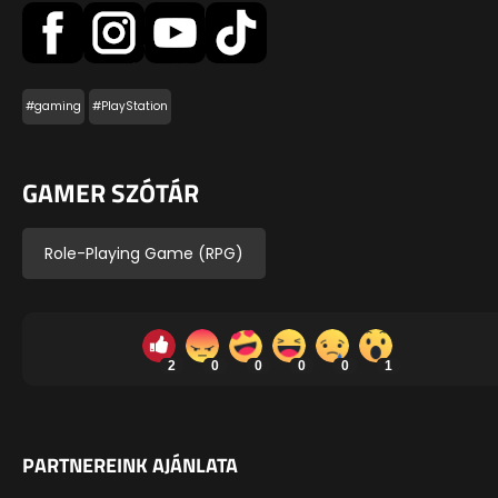
#gaming
#PlayStation
GAMER SZÓTÁR
Role-Playing Game (RPG)
2
0
0
0
0
1
PARTNEREINK AJÁNLATA