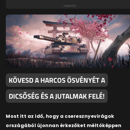
KÖVESD A HARCOS ÖSVÉNYÉT A
DICSŐSÉG ÉS A JUTALMAK FELÉ!
Most itt az idő, hogy a cseresznyevirágok
országából újonnan érkezőket méltóképpen