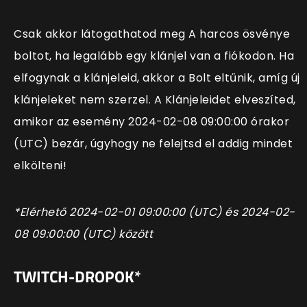
Csak akkor látogathatod meg A harcos ösvénye
boltot, ha
legalább egy klánjel
van a fiókodon. Ha
elfogynak a klánjeleid, akkor a Bolt eltűnik, amíg új
klánjeleket nem szerzel. A Klánjeleidet elveszíted,
amikor az esemény
2024-02-08
09:00:00
órakor
(
UTC
) bezár, úgyhogy ne felejtsd el addig mindet
elkölteni!
*Elérhető
2024-02-01
09:00:00
(
UTC
) és
2024-02-
08
09:00:00
(
UTC
) között
TWITCH-DROPOK*