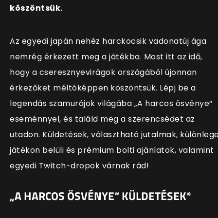
köszöntsük.
Az
egyedi japán nehéz harckocsik
vadonatúj ága
nemrég érkezett meg a játékba. Most itt az idő,
hogy a cseresznyevirágok országából újonnan
érkezőket méltóképpen köszöntsük. Lépj be a
legendás szamurájok világába
„A harcos ösvénye“
eseménnyel
, és találd meg a szerencsédet az
utadon. Küldetések, választható jutalmak, különleg
játékon belüli és prémium bolti ajánlatok, valamint
egyedi Twitch-dropok várnak rád!
„A HARCOS ÖSVÉNYE“ KÜLDETÉSEK*