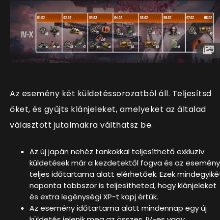
Az esemény
két küldetéssorozatból áll
. Teljesítsd
őket, és gyűjts
klánjeleket
, amelyeket az általad
választott jutalmakra válthatsz be.
Az új japán nehéz tankokkal teljesíthető exkluzív
küldetések
már a kezdetektől fogva és az esemény
teljes időtartama alatt elérhetőek. Ezek mindegyiké
naponta többször is teljesítheted, hogy klánjeleket
és extra legénységi XP-t kapj értük.
Az esemény időtartama alatt mindennap egy
új
küldetés jelenik meg az összes, IV-es vagy