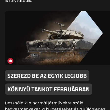
is folytatódik.
SZEREZD BE AZ EGYIK LEGJOBB
KÖNNYŰ TANKOT FEBRUÁRBAN
Használd ki a normál járművekre szóló
kedvezményeket, a küldetéseket és a különleges