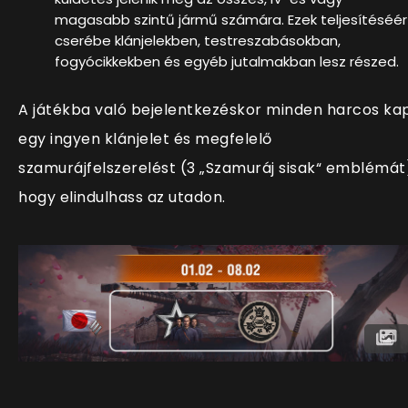
magasabb szintű jármű számára
. Ezek teljesítéséér
cserébe klánjelekben, testreszabásokban,
fogyócikkekben és egyéb jutalmakban lesz részed.
A játékba való bejelentkezéskor minden harcos ka
egy
ingyen klánjelet
és megfelelő
szamurájfelszerelést (
3 „Szamuráj sisak“ emblémát
hogy elindulhass az utadon.