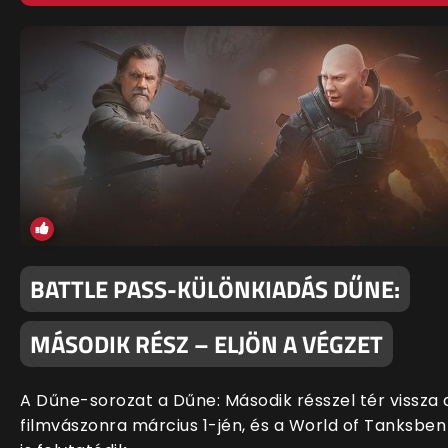
BATTLE PASS-KÜLÖNKIADÁS DŰNE:
MÁSODIK RÉSZ – ELJÖN A VÉGZET
A Dűne-sorozat a Dűne: Második résszel tér vissza 
filmvászonra március 1-jén, és a World of Tanksben