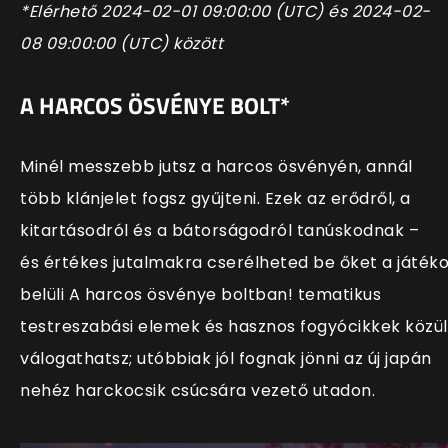
*Elérhető
2024-02-01
09:00:00
(
UTC
) és
2024-02-
08
09:00:00
(
UTC
) között
A HARCOS ÖSVÉNYE BOLT*
Minél messzebb jutsz a harcos ösvényén, annál
több
klánjelet
fogsz gyűjteni. Ezek az erődről, a
kitartásodról és a bátorságodról tanúskodnak –
és
értékes jutalmakra cserélheted be őket
a játék
belüli
A harcos ösvénye boltban
!
tematikus
testreszabási elemek és hasznos fogyócikkek
közül
válogathatsz; utóbbiak jól fognak jönni az új japán
nehéz harckocsik csúcsára vezető utadon.