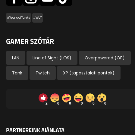
#WorldofTanks
#WoT
GAMER SZÓTÁR
LAN
Line of Sight (LOS)
Overpowered (OP)
Tank
Twitch
XP (tapasztalati pontok)
2
0
0
0
0
0
PARTNEREINK AJÁNLATA