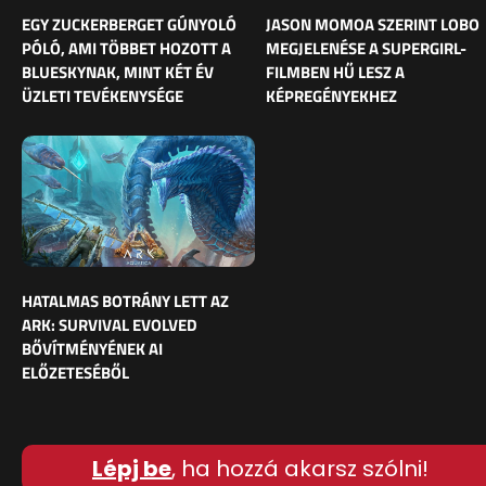
EGY ZUCKERBERGET GÚNYOLÓ
JASON MOMOA SZERINT LOBO
PÓLÓ, AMI TÖBBET HOZOTT A
MEGJELENÉSE A SUPERGIRL-
BLUESKYNAK, MINT KÉT ÉV
FILMBEN HŰ LESZ A
ÜZLETI TEVÉKENYSÉGE
KÉPREGÉNYEKHEZ
HATALMAS BOTRÁNY LETT AZ
ARK: SURVIVAL EVOLVED
BŐVÍTMÉNYÉNEK AI
ELŐZETESÉBŐL
Lépj be
, ha hozzá akarsz szólni!