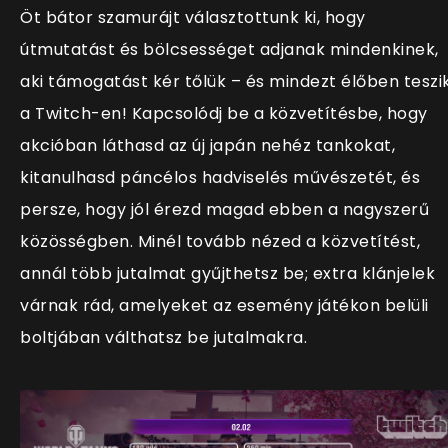
Öt bátor szamurájt választottunk ki, hogy
útmutatást és bölcsességet adjanak mindenkinek,
aki támogatást kér tőlük – és mindezt élőben teszi
a Twitch-en! Kapcsolódj be a közvetítésbe, hogy
akcióban láthasd az új japán nehéz tankokat,
kitanulhasd páncélos hadviselés művészetét, és
persze, hogy jól érezd magad ebben a nagyszerű
közösségben. Minél tovább nézed a közvetítést,
annál több jutalmat gyűjthetsz be;
extra klánjelek
várnak rád, amelyeket az esemény játékon belüli
boltjában válthatsz be jutalmakra
.