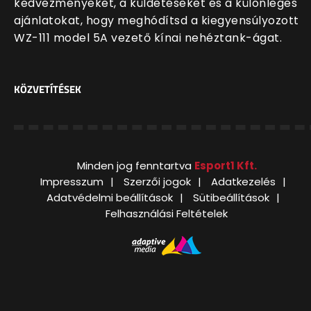
kedvezményeket, a küldetéseket és a különleges
ajánlatokat, hogy meghódítsd a kiegyensúlyozott
WZ-111 model 5A vezető kínai nehéztank-ágat.
KÖZVETÍTÉSEK
Minden jog fenntartva
Esport1 Kft.
Impresszum
Szerzői jogok
Adatkezelés
Adatvédelmi beállítások
Sütibeállítások
Felhasználási Feltételek