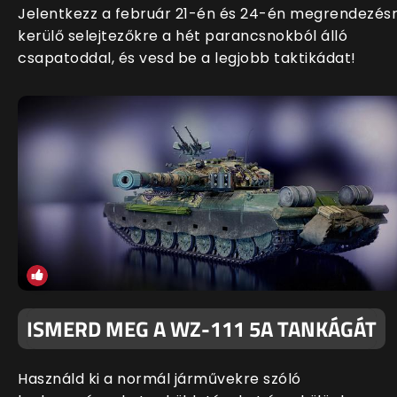
Jelentkezz a február 21-én és 24-én megrendezés
kerülő selejtezőkre a hét parancsnokból álló
csapatoddal, és vesd be a legjobb taktikádat!
ISMERD MEG A WZ-111 5A TANKÁGÁT
Használd ki a normál járművekre szóló