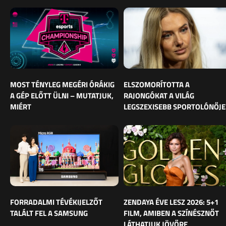
MOST TÉNYLEG MEGÉRI ÓRÁKIG
ELSZOMORÍTOTTA A
A GÉP ELŐTT ÜLNI – MUTATJUK,
RAJONGÓKAT A VILÁG
MIÉRT
LEGSZEXISEBB SPORTOLÓNŐJE
FORRADALMI TÉVÉKIJELZŐT
ZENDAYA ÉVE LESZ 2026: 5+1
TALÁLT FEL A SAMSUNG
FILM, AMIBEN A SZÍNÉSZNŐT
LÁTHATJUK JÖVŐRE