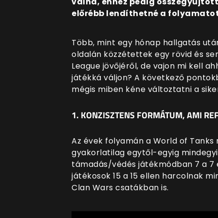
válna, ehhez pedig összegyűjtött
előrébb lendíthetné a folyamatot
Több, mint egy hónap hallgatás utá
oldalán közzétettek egy rövid és 
League jövőjéről, de vajon mi kell 
játékká váljon? A következő pontok
mégis miben kéne változtatni a sik
1. KONZISZTENS FORMÁTUM, AMI RE
Az évek folyamán a World of Tanks 
gyakorlatilag egytől-egyig mindegy
támadás/védés játékmódban 7 a 7 ell
játékosok 15 a 15 ellen harcolnak m
Clan Wars csatákban is.