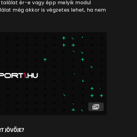
s találat ér-e vagy épp melyik modul
alálat még akkor is végzetes lehet, ha nem
T JÖVŐJE?