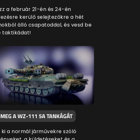
zz a február 21-én és 24-én
zésre kerülő selejtezőkre a hét
okból álló csapatoddal, és vesd be
 taktikádat!
 MEG A WZ-111 5A TANKÁGÁT
 ki a normál járművekre szóló
nyeket, a küldetéseket és a