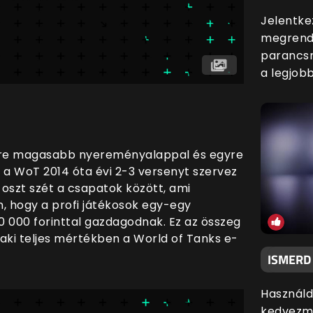
Jelentke
megrende
parancsn
a legjobb
vre magasabb nyereményalappal és egyre
 a WoT 2014 óta évi 2-3 versenyt szervez
oszt szét a csapatok között, ami
 hogy a profi játékosok egy-egy
0 000 forinttal gazdagodnak. Ez az összeg
aki teljes mértékben a World of Tanks e-
ISMERD
Használd
kedvezmé