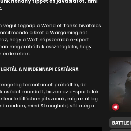
ünk néhány tippet és javaslatot, ami
.
n végül tegnap a World of Tanks hivatalos
semmitmondó cikket a Wargaming.net
ahhoz, hogy a WoT népszerűbb e-sport
ban megpróbáltuk összefoglalni, hogy
er érdekében.
FLEKTÁL A MINDENNAPI CSATÁKRA
rengeteg formátumot próbált ki, de
ik csődöt mondott, hiszen az e-sportolók
eni felállásban játszanak, míg az átlag
ind random, mind Stronghold, sőt még a
BATTLE