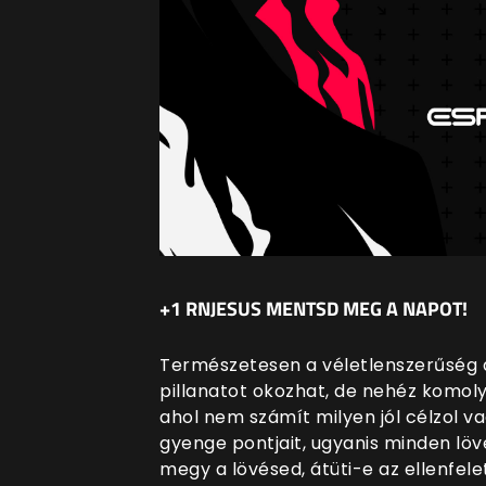
+1 RNJESUS MENTSD MEG A NAPOT!
Természetesen a véletlenszerűség a
pillanatot okozhat, de nehéz komoly
ahol nem számít milyen jól célzol v
gyenge pontjait, ugyanis minden löv
megy a lövésed, átüti-e az ellenfel