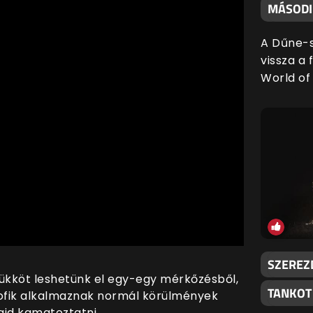
MÁSODIK
A Dűne-s
vissza a 
World of 
SZEREZ
trükköt leshetünk el egy-egy mérkőzésből,
TANKOT
rofik alkalmaznak normál körülmények
ajd kamatoztatni.