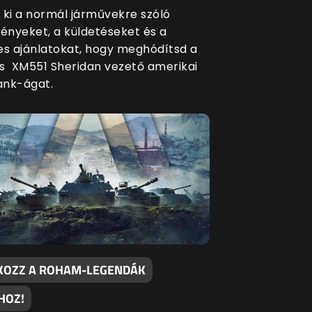
 ki a normál járművekre szóló
nyeket, a küldetéseket és a
es ajánlatokat, hogy meghódítsd a
s XM551 Sheridan vezető amerikai
ank-ágat.
KOZZ A ROHAM-LEGENDÁK
HOZ!