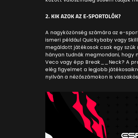
2. KIK AZOK AZ E-SPORTOLÓK?
A nagyközönség számára az e-sport
ismeri például Quickybaby vagy Skill
megáldott játékosok csak egy szűk ré
hányan tudnák megmondani, hogy m
Veco vagy épp Break__Neck? A pro
elég figyelmet a legjobb játékosaikra
nyilván a nézőszámokon is visszakö