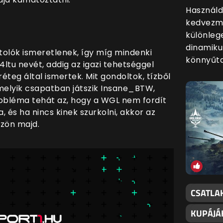
Használd
kedvezmé
különleg
dinamiku
olók ismeretlenek, így míg mindenki
könnyűt
4ltu nevét, addig az igazi tehetséggel
teg által ismertek. Mit gondoltok, tízből
elyik csapatban játszik Insane_BTW,
bléma tehát az, hogy a WGL nem fordít
, és ha nincs kinek szurkolni, akkor az
szön majd.
CSATLA
KUPÁJÁ