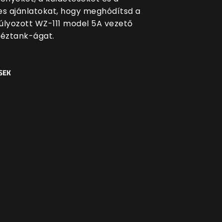
es ajánlatokat, hogy meghódítsd a
úlyozott WZ-111 model 5A vezető
héztank-ágat.
SEK