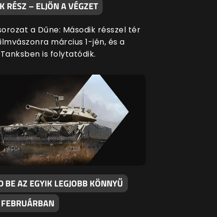
 RÉSZ – ELJÖN A VÉGZET
orozat a Dűne: Második résszel tér
filmvászonra március 1-jén, és a
Tanksben is folytatódik.
D BE AZ EGYIK LEGJOBB KÖNNYŰ
 FEBRUÁRBAN