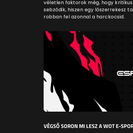
véletlen faktorok még, hogy kritiku
sebződik, hiszen egy lőszerrekesz t
robban fel azonnal a harckocsid.
VÉGSŐ SORON MI LESZ A WOT E-SPOR