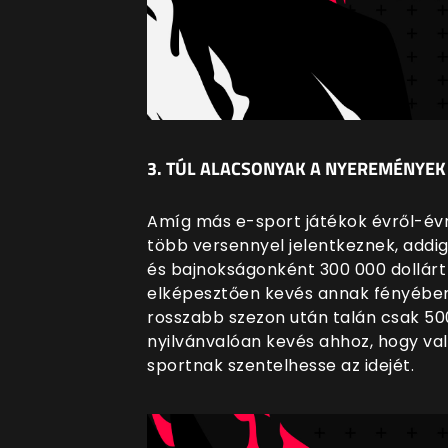
3. TÚL ALACSONYAK A NYEREMÉNYEK
Amíg más e-sport játékok évről-é
több versennyel jelentkeznek, addig
és bajnokságonként 300 000 dollárt 
elképesztően kevés annak fényében,
rosszabb szezon után talán csak 50
nyilvánvalóan kevés ahhoz, hogy val
sportnak szentelhesse az idejét.