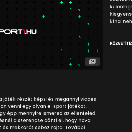
különleg
kiegyens
kínai ne
KÖZVETÍTÉ
 játék részét képzi és megannyi vicces
an venni egy olyan e-sport játékot,
agy épp mennyire ismered az ellenfeled
ésnél a szerencse dönti el, hogy hova
et és mekkorát sebez rajta. További