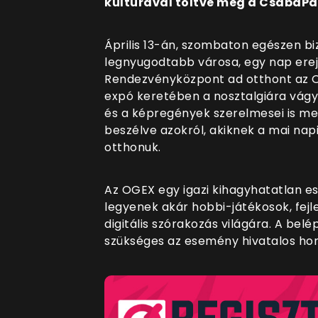
kultúrával töltve meg a CsabaP
Április 13-án, szombaton egészen b
legnyugodtabb városa, egy nap erej
Rendezvényközpont ad otthont az O
expó keretében a nosztalgiára vágyó
és a képregények szerelmesei is me
beszélve azokról, akiknek a mai nap
otthonuk.
Az OGEX egy igazi kihagyhatatlan e
legyenek akár hobbi-játékosok, fej
digitális szórakozás világára. A belé
szükséges az esemény hivatalos ho