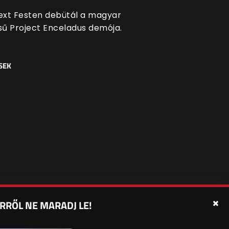
xt Festen debütál a magyar
ésű Project Enceladus demója.
SEK
RRŐL NE MARADJ LE!
édelmi beállítások
Sütibeállítások