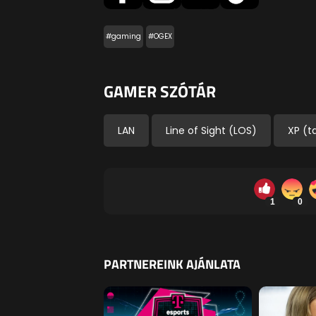
#gaming
#OGEX
GAMER SZÓTÁR
LAN
Line of Sight (LOS)
XP (t
1
0
PARTNEREINK AJÁNLATA