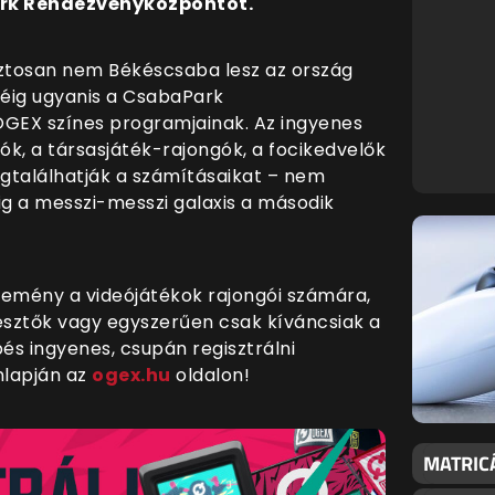
ark Rendezvényközpontot.
iztosan nem Békéscsaba lesz az ország
éig ugyanis a CsabaPark
GEX színes programjainak. Az ingyenes
k, a társasjáték-rajongók, a focikedvelők
gtalálhatják a számításaikat – nem
ig a messzi-messzi galaxis a második
semény a videójátékok rajongói számára,
lesztők vagy egyszerűen csak kíváncsiak a
pés ingyenes, csupán regisztrálni
nlapján az
ogex.hu
oldalon!
MATRIC