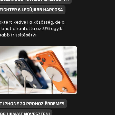
 FIGHTER 6 LEGÚJABB HARCOSA
aktert kedveli a közösség, de a
ehet elrontotta az SF6 egyik
sabb frissítését?!
T IPHONE 20 PROHOZ ÉRDEMES
BB UJJAKAT NÖVESZTENI