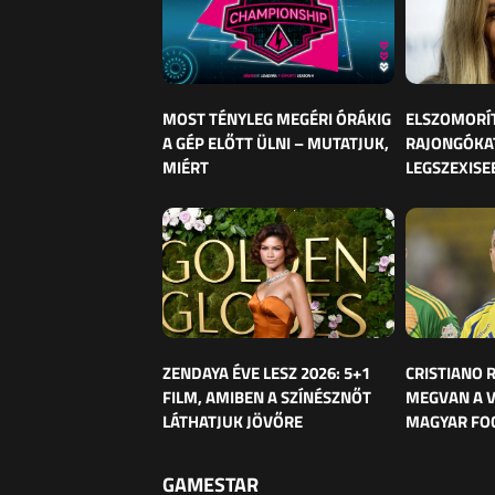
MOST TÉNYLEG MEGÉRI ÓRÁKIG
ELSZOMORÍ
A GÉP ELŐTT ÜLNI – MUTATJUK,
RAJONGÓKAT
MIÉRT
LEGSZEXISE
ZENDAYA ÉVE LESZ 2026: 5+1
CRISTIANO
FILM, AMIBEN A SZÍNÉSZNŐT
MEGVAN A 
LÁTHATJUK JÖVŐRE
MAGYAR FO
GAMESTAR