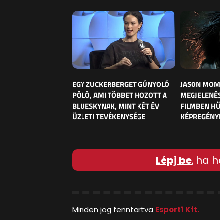
EGY ZUCKERBERGET GÚNYOLÓ
JASON MOM
PÓLÓ, AMI TÖBBET HOZOTT A
MEGJELENÉS
BLUESKYNAK, MINT KÉT ÉV
FILMBEN HŰ
ÜZLETI TEVÉKENYSÉGE
KÉPREGÉNY
Lépj be
, ha h
Minden jog fenntartva
Esport1 Kft.