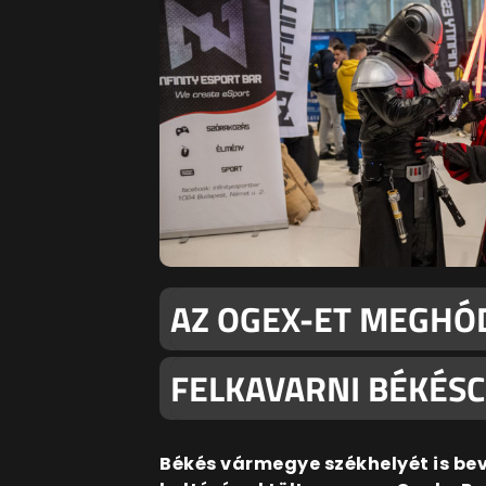
AZ OGEX-ET MEGHÓD
FELKAVARNI BÉKÉS
Békés vármegye székhelyét is be