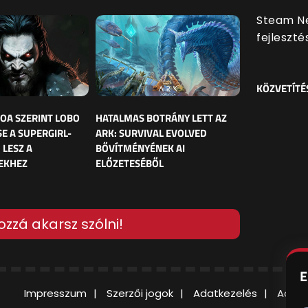
Steam Ne
fejleszt
KÖZVETÍTÉ
OA SZERINT LOBO
HATALMAS BOTRÁNY LETT AZ
E A SUPERGIRL-
ARK: SURVIVAL EVOLVED
 LESZ A
BŐVÍTMÉNYÉNEK AI
EKHEZ
ELŐZETESÉBŐL
ozzá akarsz szólni!
E
Impresszum
Szerzői jogok
Adatkezelés
Adatv