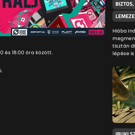
BIZTOS
LEMEZE
Hiába ind
megmenté
tisztán d
0 és 18:00 óra között.
lépése i
ó.
IBUKI S