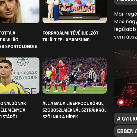
Már régó
Max nagy
legújabb 
TOTTA A
FORRADALMI TÉVÉKIJELZŐT
sem ússz
 A VILÁG
TALÁLT FEL A SAMSUNG
BB SPORTOLÓNŐJE
 RONALDÓNAK
ÁLL A BÁL A LIVERPOOL KÖRÜL,
VÉLEMÉNYE A
SZOBOSZLAIÉKNÁL SZTRÁJKRÓL
CISTÁRÓL
SZÓLNAK A HÍREK
A GYIL
EBBEN 