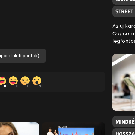
STREET
Az új kar
Capcom l
legfonto
apasztalati pontok)
0
0
0
1
MINDKÉ
HOSSZA