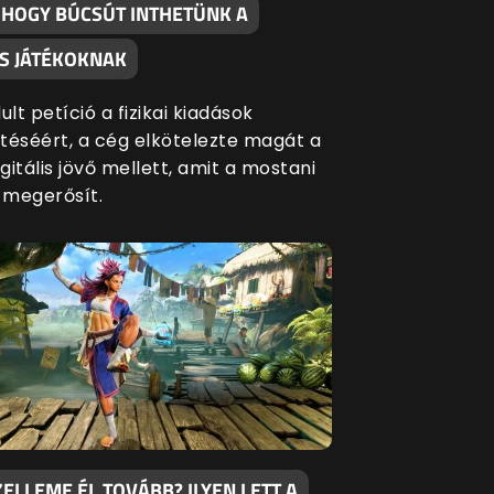
, HOGY BÚCSÚT INTHETÜNK A
S JÁTÉKOKNAK
ult petíció a fizikai kiadások
séért, a cég elkötelezte magát a
igitális jövő mellett, amit a mostani
s megerősít.
ZELLEME ÉL TOVÁBB? ILYEN LETT A