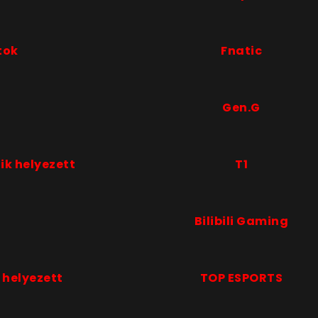
tok
Fnatic
k
Gen.G
ik helyezett
T1
Bilibili Gaming
 helyezett
TOP ESPORTS