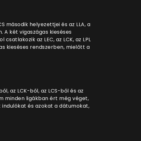
CS második helyezettjei és az LLA, a
 A két vigaszágas kieséses
 csatlakozik az LEC, az LCK, az LPL
as kieséses rendszerben, mielőtt a
l, az LCK-ből, az LCS-ből és az
nem minden ligákban ért még véget,
t indulókat és azokat a dátumokat,