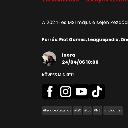
A 2024-es MSI május elsején kezdőd
Forrás: Riot Games, Leaguepedia, On
Inora
24/04/06 10:00
KÖVESS MINKET!
#LeagueofLegends
#LEC
#LoL
#MSI
#riotgames