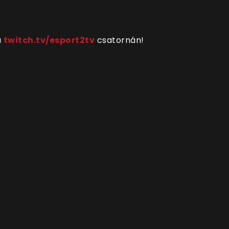
a
twitch.tv/esport2tv
csatornán!