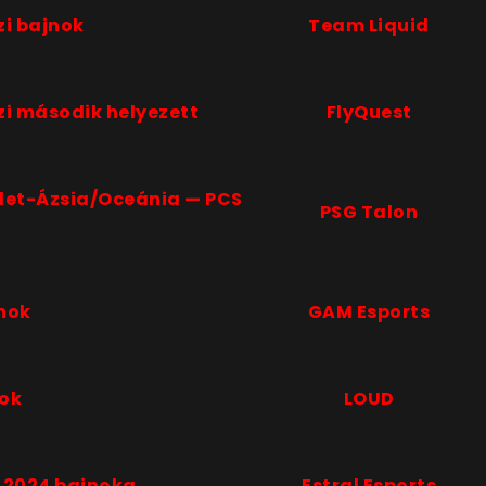
zi bajnok
Team Liquid
zi második helyezett
FlyQuest
et-Ázsia/Oceánia — PCS
PSG Talon
nok
GAM Esports
nok
LOUD
n 2024 bajnoka
Estral Esports