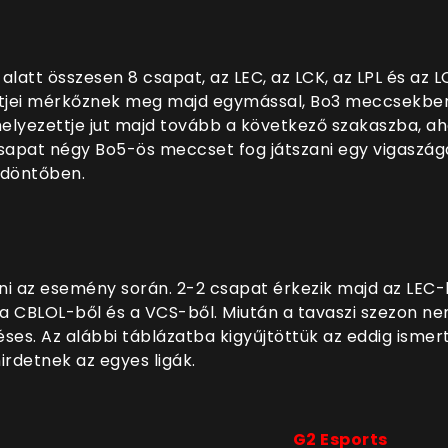
alatt összesen 8 csapat, az LEC, az LCK, az LPL és az L
ttjei mérkőznek meg majd egymással, Bo3 meccsekben.
lyezettje jut majd tovább a következő szakaszba, ahol
 csapat négy Bo5-ös meccset fog játszani egy vigaszág
a döntőben.
 az esemény során. 2-2 csapat érkezik majd az LEC-bő
l, a CBLOL-ből és a VCS-ből. Miután a tavaszi szezon 
ses. Az alábbi táblázatba kigyűjtöttük az eddig ismer
irdetnek az egyes ligák.
G2 Esports