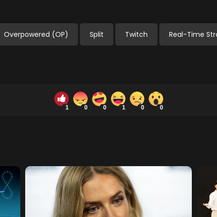
Overpowered (OP)
Split
Twitch
Real-Time Str
1
0
0
1
0
0