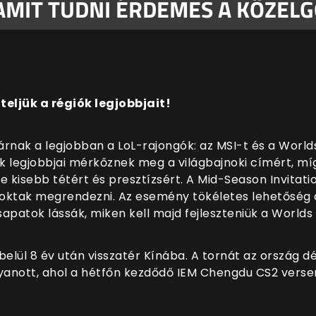
 AMIT TUDNI ÉRDEMES A KÖZEL
teljük a régiók legjobbjait!
nak a legjobban a LoL-rajongók: az MSI-t és a Worlds
iók legjobbjai mérkőznek meg a világbajnoki címért, míg
de kisebb tétért és presztízsért. A Mid-Season Invitat
oktak megrendezni. Az esemény tökéletes lehetőség a
sapatok lássák, miken kell majd fejleszteniük a Worlds
belül 8 év után visszatér Kínába
. A tornát az ország d
Ugyanott, ahol a hétfőn kezdődő IEM Chengdu CS2 versen