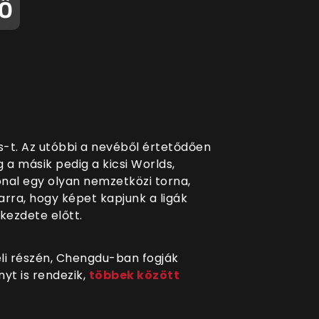
GŐ
-t. Az utóbbi a nevéből értetődően
 a másik pedig a kicsi Worlds,
ional egy olyan nemzetközi torna,
rra, hogy képet kapjunk a ligák
 kezdete előtt.
éli részén, Chengdu-ban fogják
yt is rendezik,
többek között