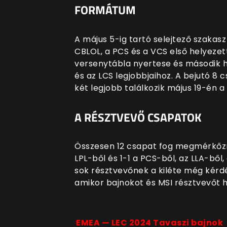
FORMÁTUM
A május 5-ig tartó selejtező szakasz 
CBLOL, a PCS és a VCS első helyeze
versenytábla nyertese és második he
és az LCS legjobbjaihoz. A bejutó 8
két legjobb találkozik május 19-én 
A RÉSZTVEVŐ CSAPATOK
Összesen 12 csapat fog megmérkőzni
LPL-ből és 1-1 a PCS-ből, az LLA-bő
sok résztvevőnek a kiléte még kérdé
amikor bajnokot és MSI résztvevőt h
EMEA — LEC 2024 Tavaszi bajnok