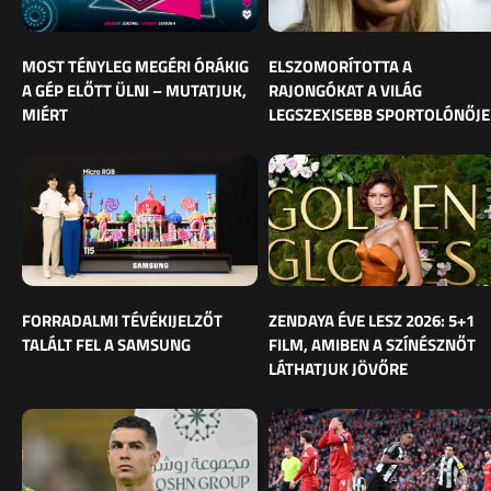
MOST TÉNYLEG MEGÉRI ÓRÁKIG
ELSZOMORÍTOTTA A
A GÉP ELŐTT ÜLNI – MUTATJUK,
RAJONGÓKAT A VILÁG
MIÉRT
LEGSZEXISEBB SPORTOLÓNŐJE
FORRADALMI TÉVÉKIJELZŐT
ZENDAYA ÉVE LESZ 2026: 5+1
TALÁLT FEL A SAMSUNG
FILM, AMIBEN A SZÍNÉSZNŐT
LÁTHATJUK JÖVŐRE