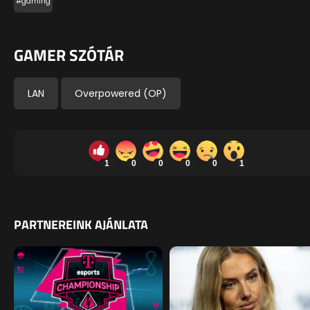
#gaming
GAMER SZÓTÁR
LAN
Overpowered (OP)
1
0
0
0
0
1
PARTNEREINK AJÁNLATA