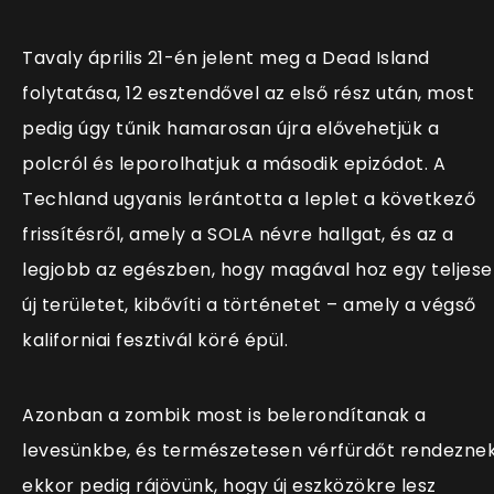
Tavaly április 21-én jelent meg a Dead Island
folytatása, 12 esztendővel az első rész után, most
pedig úgy tűnik hamarosan újra elővehetjük a
polcról és leporolhatjuk a második epizódot. A
Techland ugyanis lerántotta a leplet a következő
frissítésről, amely a SOLA névre hallgat, és az a
legjobb az egészben, hogy magával hoz egy teljes
új területet, kibővíti a történetet – amely a végső
kaliforniai fesztivál köré épül.
Azonban a zombik most is belerondítanak a
levesünkbe, és természetesen vérfürdőt rendeznek
ekkor pedig rájövünk, hogy új eszközökre lesz