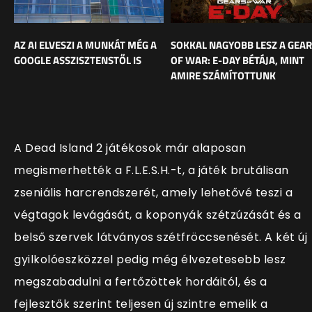
AZ AI ELVESZI A MUNKÁT MÉG A
SOKKAL NAGYOBB LESZ A GEA
GOOGLE ASSZISZTENSTŐL IS
OF WAR: E-DAY BÉTÁJA, MINT
AMIRE SZÁMÍTOTTUNK
A Dead Island 2 játékosok már alaposan
megismerhették a F.L.E.S.H.-t, a játék brutálisan
zseniális harcrendszerét, amely lehetővé teszi a
végtagok levágását, a koponyák szétzúzását és a
belső szervek látványos szétfröccsenését. A két új
gyilkolóeszközzel pedig még élvezetesebb lesz
megszabadulni a fertőzöttek hordáitól, és a
fejlesztők szerint teljesen új szintre emelik a