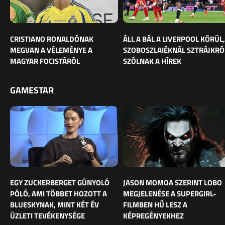
CRISTIANO RONALDÓNAK
ÁLL A BÁL A LIVERPOOL KÖRÜL,
MEGVAN A VÉLEMÉNYE A
SZOBOSZLAIÉKNÁL SZTRÁJKRÓ
MAGYAR FOCISTÁRÓL
SZÓLNAK A HÍREK
GAMESTAR
EGY ZUCKERBERGET GÚNYOLÓ
JASON MOMOA SZERINT LOBO
PÓLÓ, AMI TÖBBET HOZOTT A
MEGJELENÉSE A SUPERGIRL-
BLUESKYNAK, MINT KÉT ÉV
FILMBEN HŰ LESZ A
ÜZLETI TEVÉKENYSÉGE
KÉPREGÉNYEKHEZ