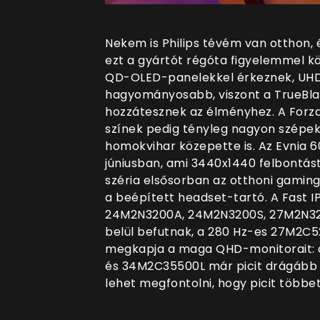
Nekem is Philips tévém van otthon, é
ezt a gyártót régóta figyelemmel
QD-OLED-panelekkel érkeznek, UHD-,
hagyományosabb, viszont a TrueBl
hozzátesznek az élményhez. A Forza
színek pedig tényleg nagyon szépek
homokvihar közepette is. Az Evnia 
júniusban, ami 3440x1440 felbontást
széria elsősorban az otthoni gaming
a beépített headset-tartó. A Fast I
24M2N3200A, 24M2N3200S, 27M2N32
belül befutnak, a 280 Hz-es 27M2C52
megkapja a maga QHD-monitorait:
és 34M2C35500L már picit drágább 
lehet megfontolni, hogy picit többe