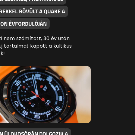
REKKEL BŐVÜLT A QUAKE A
ON ÉVFORDULÓJÁN
ki nem számított, 30 év után
új tartalmat kapott a kultikus
k!
EN ÚJ OKOSÓRÁN DOLGOZIK A