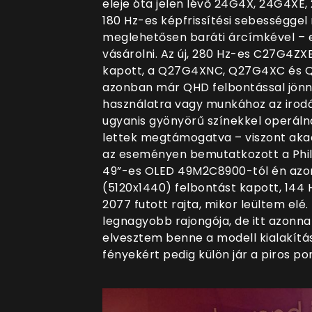
eleje óta jelen lévő 24G4X, 24G4XE
180 Hz-es képfrissítési sebességgel
meglehetősen baráti árcímkével – e
vásárolni. Az új, 280 Hz-es C27G4Z
kapott, a Q27G4XNC, Q27G4XC és Q
azonban már QHD felbontással jönne
használatra vagy munkához az irodá
ugyanis gyönyörű színekkel operáln
lettek megtámogatva – viszont aka
az eseményen bemutatkozott a Phili
49”-es OLED 49M2C8900-tól én azo
(5120x1440) felbontást kapott, 144 
2077 futott rajta, mikor leültem el
legnagyobb rajongója, de itt azonnal
elvesztem benne a modell kialakít
fényekért pedig külön jár a piros po