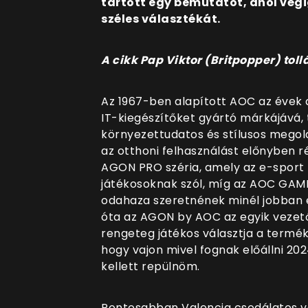
tartott egy bemutatót, ahol vég
széles választékát.
A cikk Pap Viktor (Britpopper) tollá
Az 1967-ben alapított AOC az évek a
IT-kiegészítőket gyártó márkájává, 
környezettudatos és stílusos megold
az otthoni felhasználást előnyben ré
AGON PRO széria, amely az e-sport 
játékosoknak szól, míg az AOC GAMI
odahaza szeretnének minél jobban e
óta az AGON by AOC az egyik vezet
rengeteg játékos választja a terméke
hogy vajon mivel fognak előállni 20
kellett repülnöm.
Pontosabban Valencia csodálatos vá