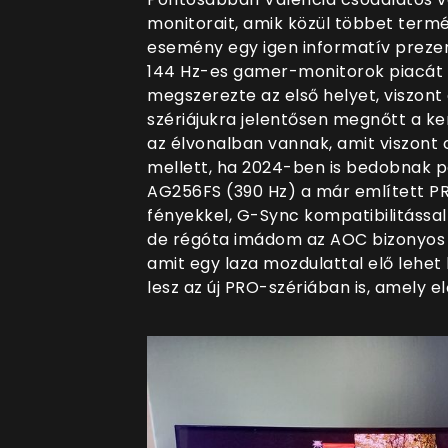
monitorait, amik közül többet termés
esemény egy igen informatív prezent
144 Hz-es gamer-monitorok piacát 
megszerezte az első helyet, viszon
szériájukra jelentősen megnőtt a kere
az élvonalban vannak, amit viszont
mellett, ha 2024-ben is bedobnak 
AG256FS (390 Hz) a már említett PR
fényekkel, G-Sync kompatibilitással
de régóta imádom az AOC bizonyos 
amit egy laza mozdulattal elő lehet 
lesz az új PRO-szériában is, amely el