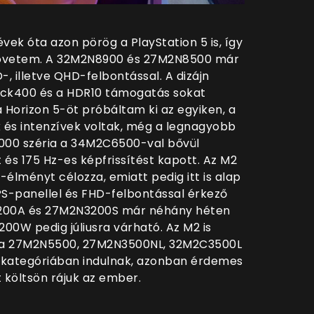
vek óta azon pörög a PlayStation 5 is, így
 követem. A 32M2N8900 és 27M2N8500 már
 illetve QHD-felbontással. A dizájn
ack400 és a HDR10 támogatás sokat
 Horizon 5-öt próbáltam ki az egyiken, a
 és intenzívek voltak, még a legnagyobb
6000 széria a 34M2C6500-val bővül
 és 175 Hz-es képfrissítést kapott. Az M2
-élményt célozza, emiatt pedig itt is alap
PS-panellel és FHD-felbontással érkező
00A és 27M2N3200S már néhány héten
00W pedig júliusra várható. Az M2 is
 a 27M2N5500, 27M2N3500NL, 32M2C3500L
kategóriában indulnak, azonban érdemes
t költsön rájuk az ember.