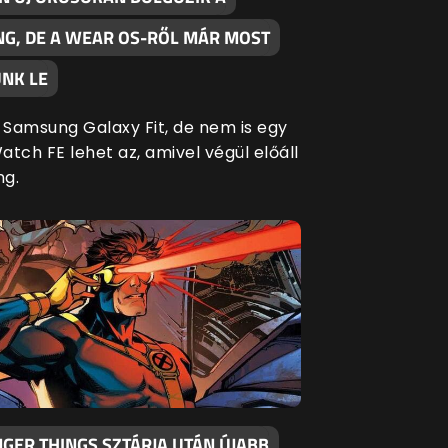
G, DE A WEAR OS-RŐL MÁR MOST
NK LE
Samsung Galaxy Fit, de nem is egy
tch FE lehet az, amivel végül előáll
ng.
GER THINGS SZTÁRJA UTÁN ÚJABB