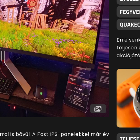
FEGYVE
QUAKEC
Erre sen
teljesen 
akciójáté
al is bővül. A Fast IPS-panelekkel már év
TELJES