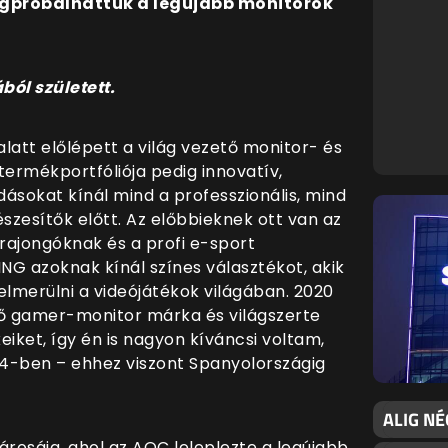
igpróbálhattuk a legújabb monitorok
ból született.
latt előlépett a világ vezető monitor- és
termékportfóliója pedig innovatív,
ásokat kínál mind a professzionális, mind
szesítők előtt. Az előbbieknek ott van az
rajongóknak és a profi e-sport
NG azoknak kínál színes választékot, akik
lmerülni a videójátékok világában. 2020
ő gamer-monitor márka és világszerte
iket, így én is nagyon kíváncsi voltam,
24-ben – ehhez viszont Spanyolországig
ALIG NÉ
rosáig, ahol az AOC leleplezte a legújabb