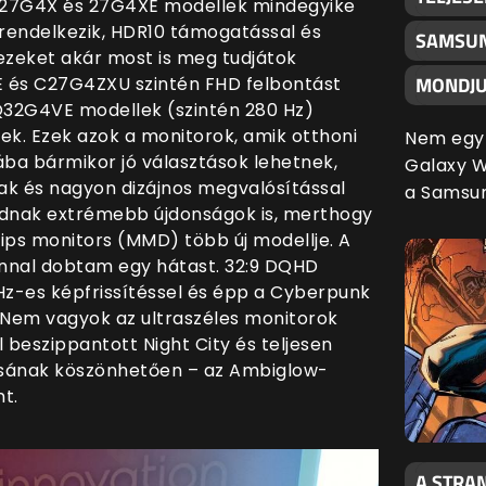
, 27G4X és 27G4XE modellek mindegyike
 rendelkezik, HDR10 támogatással és
SAMSUN
zeket akár most is meg tudjátok
MONDJU
XE és C27G4ZXU szintén FHD felbontást
32G4VE modellek (szintén 280 Hz)
k. Ezek azok a monitorok, amik otthoni
Nem egy 
ba bármikor jó választások lehetnek,
Galaxy Wa
ak és nagyon dizájnos megvalósítással
a Samsu
dnak extrémebb újdonságok is, merthogy
ps monitors (MMD) több új modellje. A
nnal dobtam egy hátast. 32:9 DQHD
Hz-es képfrissítéssel és épp a Cyberpunk
é. Nem vagyok az ultraszéles monitorok
 beszippantott Night City és teljesen
ásának köszönhetően – az Ambiglow-
nt.
A STRAN