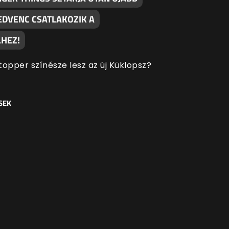
EDVENC CSATLAKOZIK A
HEZ!
topper színésze lesz az új Küklopsz?
SEK