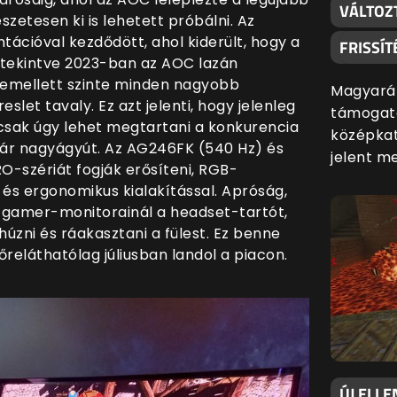
VÁLTOZ
zetesen ki is lehetett próbálni. Az
ációval kezdődött, ahol kiderült, hogy a
FRISSÍT
tekintve 2023-ban az AOC lazán
t emellett szinte minden nagyobb
Magyaráz
slet tavaly. Ez azt jelenti, hogy jelenleg
támogatá
 csak úgy lehet megtartani a konkurencia
középkat
pár nagyágyút. Az AG246FK (540 Hz) és
jelent m
O-szériát fogják erősíteni, RGB-
 és ergonomikus kialakítással. Apróság,
gamer-monitorainál a headset-tartót,
húzni és ráakasztani a fülest. Ez benne
őreláthatólag júliusban landol a piacon.
ÚJ ELLE