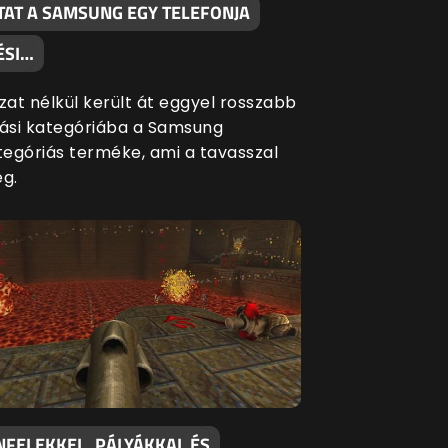
TAT A SAMSUNG EGY TELEFONJA
ÉSI…
at nélkül került át eggyel rosszabb
si kategóriába a Samsung
egóriás terméke, ami a tavasszal
eg.
NFELEKKEL, PÁLYÁKKAL ÉS