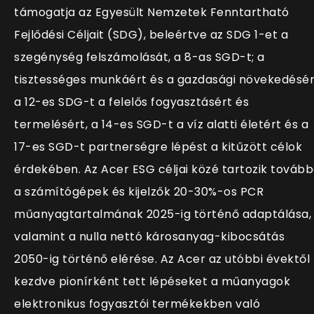
támogatja az Egyesült Nemzetek Fenntartható
Fejlődési Céljait (SDG), beleértve az SDG 1-et a
szegénység felszámolását, a 8-as SGD-t; a
tisztességes munkáért és a gazdasági növekedésér
a 12-es SDG-t a felelős fogyasztásért és
termelésért, a 14-es SGD-t a víz alatti életért és a
17-es SGD-t partnerségre lépést a kitűzött célok
érdekében. Az Acer ESG céljai közé tartozik továb
a számítógépek és kijelzők 20-30%-os PCR
műanyagtartalmának 2025-ig történő adaptálása,
valamint a nulla nettó károsanyag-kibocsátás
2050-ig történő elérése. Az Acer az utóbbi évektől
kezdve pionírként tett lépéseket a műanyagok
elektronikus fogyasztói termékekben való