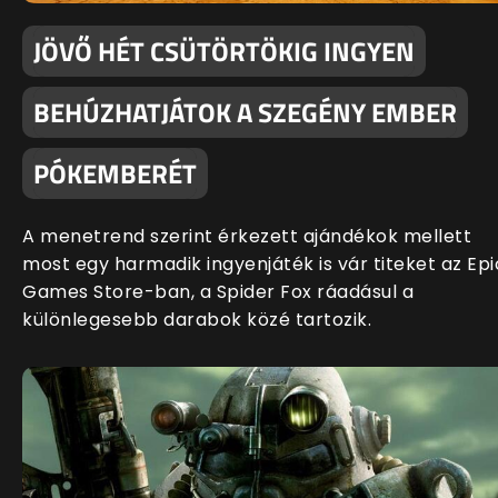
JÖVŐ HÉT CSÜTÖRTÖKIG INGYEN
BEHÚZHATJÁTOK A SZEGÉNY EMBER
PÓKEMBERÉT
A menetrend szerint érkezett ajándékok mellett
most egy harmadik ingyenjáték is vár titeket az Epi
Games Store-ban, a Spider Fox ráadásul a
különlegesebb darabok közé tartozik.