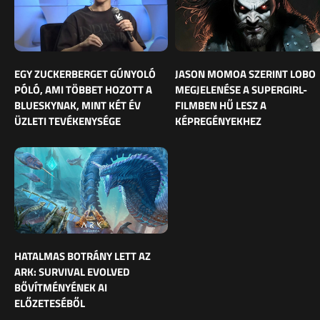
EGY ZUCKERBERGET GÚNYOLÓ
JASON MOMOA SZERINT LOBO
PÓLÓ, AMI TÖBBET HOZOTT A
MEGJELENÉSE A SUPERGIRL-
BLUESKYNAK, MINT KÉT ÉV
FILMBEN HŰ LESZ A
ÜZLETI TEVÉKENYSÉGE
KÉPREGÉNYEKHEZ
HATALMAS BOTRÁNY LETT AZ
ARK: SURVIVAL EVOLVED
BŐVÍTMÉNYÉNEK AI
ELŐZETESÉBŐL