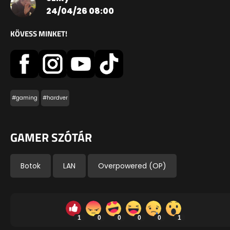
24/04/26 08:00
KÖVESS MINKET!
#gaming
#hardver
GAMER SZÓTÁR
Botok
LAN
Overpowered (OP)
1
0
0
0
0
1