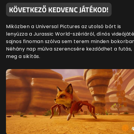
KÖVETKEZŐ KEDVENC JÁTÉKOD!
Miközben a Universal Pictures az utolsó bőrt is
lenyúzza a Jurassic World-szériáról, dínós videóját
sajnos finoman szólva sem terem minden bokorban
Néhány nap múlva szerencsére kezdődhet a futás,
meg a sikítás.