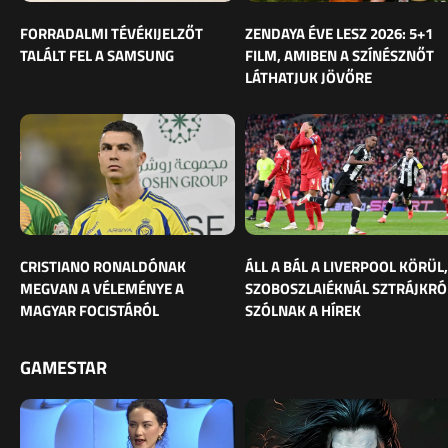
FORRADALMI TÉVÉKIJELZŐT
ZENDAYA ÉVE LESZ 2026: 5+1
TALÁLT FEL A SAMSUNG
FILM, AMIBEN A SZÍNÉSZNŐT
LÁTHATJUK JÖVŐRE
CRISTIANO RONALDÓNAK
ÁLL A BÁL A LIVERPOOL KÖRÜL,
MEGVAN A VÉLEMÉNYE A
SZOBOSZLAIÉKNÁL SZTRÁJKRÓ
MAGYAR FOCISTÁRÓL
SZÓLNAK A HÍREK
GAMESTAR