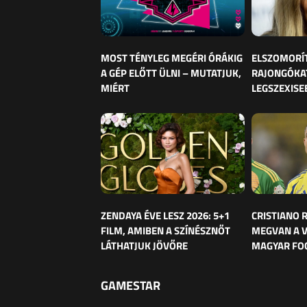
MOST TÉNYLEG MEGÉRI ÓRÁKIG
ELSZOMORÍ
A GÉP ELŐTT ÜLNI – MUTATJUK,
RAJONGÓKAT
MIÉRT
LEGSZEXISE
ZENDAYA ÉVE LESZ 2026: 5+1
CRISTIANO
FILM, AMIBEN A SZÍNÉSZNŐT
MEGVAN A 
LÁTHATJUK JÖVŐRE
MAGYAR FO
GAMESTAR