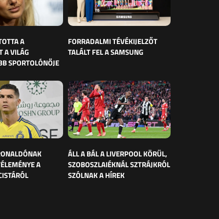
TOTTA A
FORRADALMI TÉVÉKIJELZŐT
 A VILÁG
TALÁLT FEL A SAMSUNG
BB SPORTOLÓNŐJE
 RONALDÓNAK
ÁLL A BÁL A LIVERPOOL KÖRÜL,
VÉLEMÉNYE A
SZOBOSZLAIÉKNÁL SZTRÁJKRÓL
CISTÁRÓL
SZÓLNAK A HÍREK