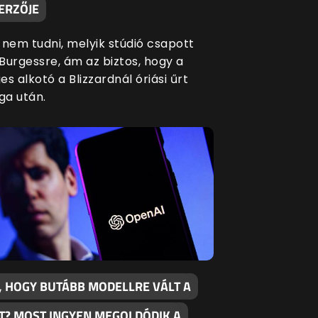
ERZŐJE
 nem tudni, melyik stúdió csapott
Burgessre, ám az biztos, hogy a
s alkotó a Blizzardnál óriási űrt
a után.
, HOGY BUTÁBB MODELLRE VÁLT A
T? MOST INGYEN MEGOLDÓDIK A