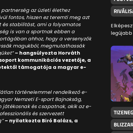
partnerség az üzleti élethez
RIVÁLI
ül fontos, hiszen ez teremti meg azt
 és stabilitást, ami a folyamatos
Elképesz
kség is van a sportnak ebben a
legújabb
ortágában ahhoz, hogy a versenyzők
zhassák magukból, megmutathassák
güket”
– hangsúlyozta
Horváth
soport kommunikációs vezetője, a
etektől támogatója a magyar e-
átlan történelemmel rendelkező e-
agyar Nemzeti E-sport Bajnokság,
n játékosnak és csapatnak, akik az e-
TIZENEG
rofesszionális és szervezett
g”
– nyilatkozta
Biró Balázs, a
BLIZZA