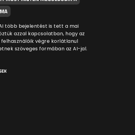
ÉMA
I több bejelentést is tett a mai
öztük azzal kapcsolatban, hogy az
 felhasználóik végre korlátlanul
tnek szöveges formában az AI-jal.
SEK