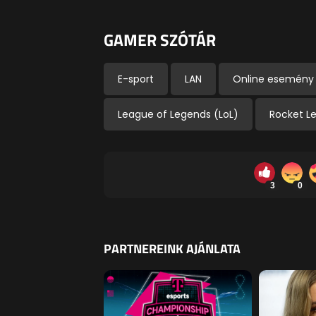
GAMER SZÓTÁR
E-sport
LAN
Online esemény
League of Legends (LoL)
Rocket L
3
0
PARTNEREINK AJÁNLATA