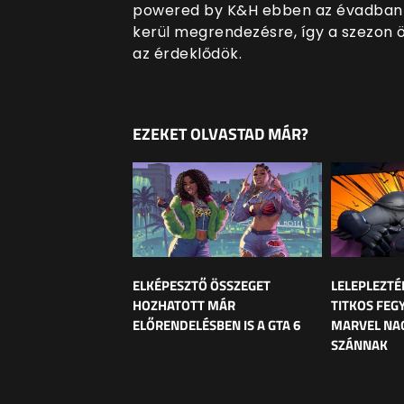
powered by K&H ebben az évadban k
kerül megrendezésre, így a szezon 
az érdeklődök.
EZEKET OLVASTAD MÁR?
ELKÉPESZTŐ ÖSSZEGET
LELEPLEZTÉ
HOZHATOTT MÁR
TITKOS FEG
ELŐRENDELÉSBEN IS A GTA 6
MARVEL NAG
SZÁNNAK