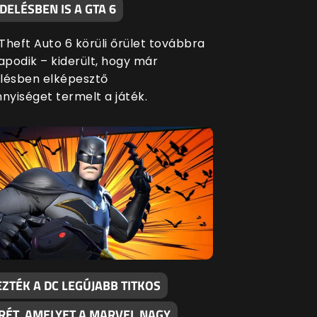
ELÉSBEN IS A GTA 6
Theft Auto 6 körüli őrület továbbra
apodik – kiderült, hogy már
lésben elképesztő
yiséget termelt a játék.
ZTÉK A DC LEGÚJABB TITKOS
RÉT, AMELYET A MARVEL NAGY