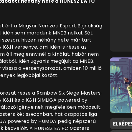
zdődött néhány hete a HUNESZ EA FC
et ért a Magyar Nemzeti Esport Bajnokság
l, idén sem maradunk MNEB nélkül. Sőt,
 a szezon, hiszen néhány hete már tart
K&H versenye, ami idén is része az
m áll meg ennyinél a kínálat, habár nem
nálatból. Idén ugyanis megújult az MNEB,
 vissza a versenysorozat, amiben 10 millió
enyek legjobbjai között.
sorozat része a Rainbow Six Siege Masters,
y K&H és a K&H SIMLIGA powered by
változó igényeinek megfelelően módosult,
asters két szezonban, hat csapatos liga
MLIGA powered by HUMDA pedig népszerű
ELKÉPE
ok kedvelőit. A HUNESZ EA FC Masters