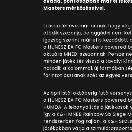
évada, pontosabban már el is ke
Masters mérkőzéseivel.
Lassan fél éve már annak, hogy vég
ötödik szezonja, de aggódni nem kel
igazság szerint már el is kezdődött
a
HUNESZ EA FC Masters powered by 
aktuális MNEB-szezonnak. Persze ne
minden játék tér vissza a tavalyi kí
hatodik alkalommal, új formában tér
forintot osztanak szét az egyes vers
Az áprilistól októberig futó verseny
a HUNESZ EA FC Masters powered b
HUMDA. A lebonyolítás a játékosok 
így a K&H MNEB Rainbow Six Siege M
rendszerben fog zajlani, a K&H SI
játékokban várja a szimulátorsport