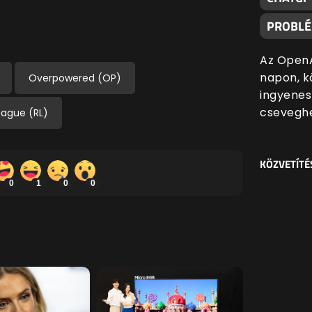
PROBL
Az OpenA
napon, k
Overpowered (OP)
ingyenes
cseveghe
eague (RL)
KÖZVETÍTÉ
0
1
0
0