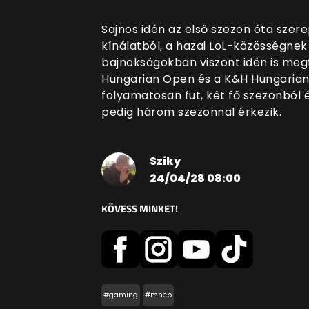
Sajnos idén az első szezon óta szer
kínálatból, a hazai LoL-közösségnek 
bajnokságokban viszont idén is meg
Hungarian Open és a K&H Hungarian 
folyamatosan fut, két fő szezonból 
pedig három szezonnal érkezik.
Sziky
24/04/28 08:00
KÖVESS MINKET!
#gaming
#mneb