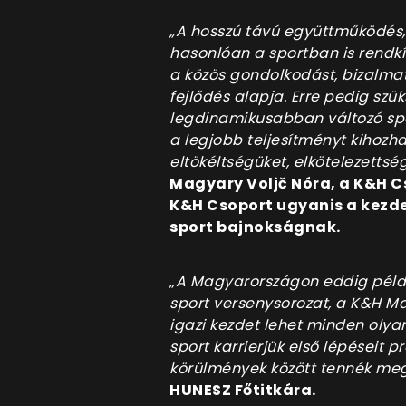
„A hosszú távú együttműködés, 
hasonlóan a sportban is rendkív
a közös gondolkodást, bizalmat
fejlődés alapja. Erre pedig szü
legdinamikusabban változó sp
a legjobb teljesítményt kiho
eltökéltségüket, elkötelezettsé
Magyary Voljč Nóra, a K&H C
K&H Csoport ugyanis a kezd
sport bajnokságnak.
„A Magyarországon eddig péld
sport versenysorozat, a K&H M
igazi kezdet lehet minden olya
sport karrierjük első lépéseit p
körülmények között tennék me
HUNESZ Főtitkára.