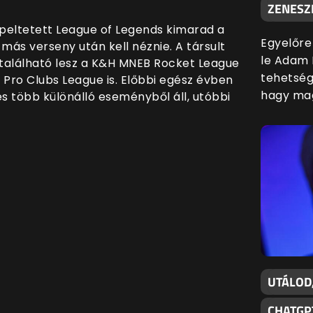
ZENESZ
epeltetett League of Legends kimarad a
Egyelőre
más verseny után kell néznie. A társult
le Adam 
található lesz a K&H MNEB Rocket League
tehetsége
Pro Clubs League is. Előbbi egész évben
hagy mag
és több különálló eseményből áll, utóbbi
UTÁLOD
CHATGP