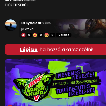
ELŐZETESÉBŐL
DrSynclear
2 éve
jó az xd
0
0
0
Válasz
Lépj be
, ha hozzá akarsz szólni!