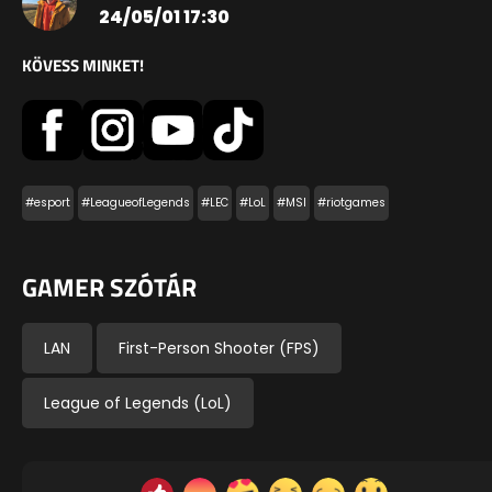
24/05/01 17:30
KÖVESS MINKET!
#esport
#LeagueofLegends
#LEC
#LoL
#MSI
#riotgames
GAMER SZÓTÁR
LAN
First-Person Shooter (FPS)
League of Legends (LoL)