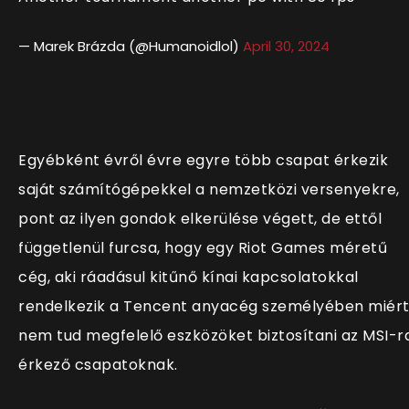
— Marek Brázda (@Humanoidlol)
April 30, 2024
Egyébként évről évre egyre több csapat érkezik
saját számítógépekkel a nemzetközi versenyekre,
pont az ilyen gondok elkerülése végett, de ettől
függetlenül furcsa, hogy egy Riot Games méretű
cég, aki ráadásul kitűnő kínai kapcsolatokkal
rendelkezik a Tencent anyacég személyében miér
nem tud megfelelő eszközöket biztosítani az MSI-r
érkező csapatoknak.