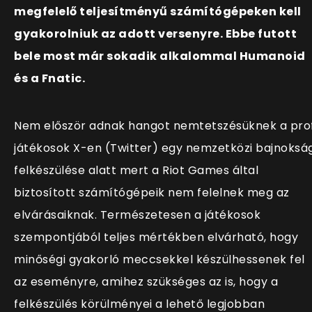
megfelelő teljesítményű számítógépeken kell
gyakorolniuk az adott versenyre. Ebbe futott
bele most már sokadik alkalommal Humanoid
és a Fnatic.
Nem először adnak hangot nemtetszésüknek a prof
játékosok X-en (Twitter) egy nemzetközi bajnoksá
felkészülése alatt mert a Riot Games által
biztosított számítógépeik nem felelnek meg az
elvárásaiknak. Természetesen a játékosok
szempontjából teljes mértékben elvárható, hogy
minőségi gyakorló meccsekkel készülhessenek fel
az eseményre, amihez szükséges az is, hogy a
felkészülés körülményei a lehető legjobban