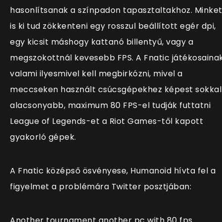
hasonlítsanak a színpadon tapasztaltakhoz. Minke
is ki tud zökkenteni egy rosszul beállított egér dpi,
egy kicsit máshogy kattanó billentyű, vagy a
megszokottnál kevesebb FPS. A Fnatic játékosaina
valami ilyesmivel kell megbirkózni, mivel a
meccseken használt csúcsgépekhez képest sokkal
alacsonyabb, maximum 80 FPS-el tudják futtatni
League of Legends-et a Riot Games-től kapott
gyakorló gépek.
A Fnatic középső ösvényese, Humanoid hívta fel a
figyelmet a problémára Twitter posztjában:
Another tournament another pc with 80 fps