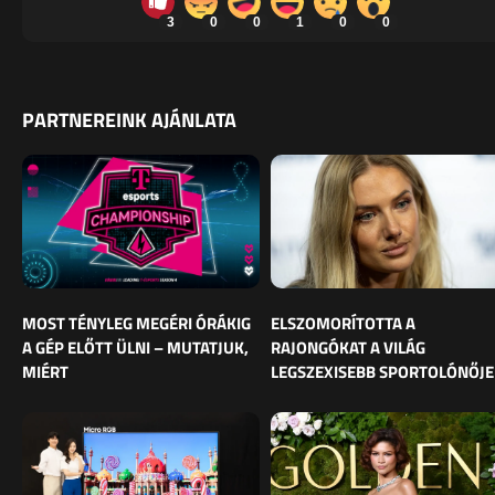
3
0
0
1
0
0
PARTNEREINK AJÁNLATA
MOST TÉNYLEG MEGÉRI ÓRÁKIG
ELSZOMORÍTOTTA A
A GÉP ELŐTT ÜLNI – MUTATJUK,
RAJONGÓKAT A VILÁG
MIÉRT
LEGSZEXISEBB SPORTOLÓNŐJE