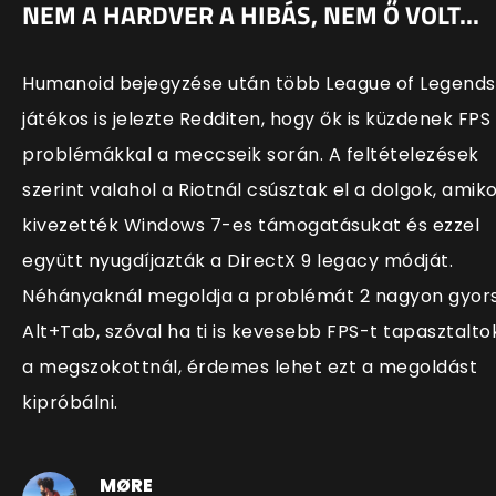
NEM A HARDVER A HIBÁS, NEM Ő VOLT...
Humanoid bejegyzése után több League of Legends
játékos is jelezte Redditen, hogy ők is küzdenek FPS
problémákkal a meccseik során. A feltételezések
szerint valahol a Riotnál csúsztak el a dolgok, amik
kivezették Windows 7-es támogatásukat és ezzel
együtt nyugdíjazták a DirectX 9 legacy módját.
Néhányaknál megoldja a problémát 2 nagyon gyor
Alt+Tab, szóval ha ti is kevesebb FPS-t tapasztalto
a megszokottnál, érdemes lehet ezt a megoldást
kipróbálni.
MØRE