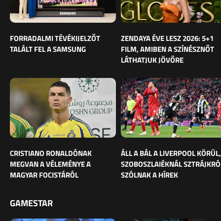
FORRADALMI TÉVÉKIJELZŐT
ZENDAYA ÉVE LESZ 2026: 5+1
TALÁLT FEL A SAMSUNG
FILM, AMIBEN A SZÍNÉSZNŐT
LÁTHATJUK JÖVŐRE
CRISTIANO RONALDÓNAK
ÁLL A BÁL A LIVERPOOL KÖRÜL,
MEGVAN A VÉLEMÉNYE A
SZOBOSZLAIÉKNÁL SZTRÁJKRÓ
MAGYAR FOCISTÁRÓL
SZÓLNAK A HÍREK
GAMESTAR