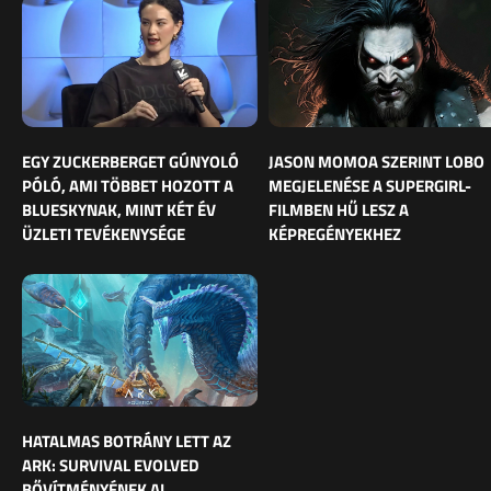
EGY ZUCKERBERGET GÚNYOLÓ
JASON MOMOA SZERINT LOBO
PÓLÓ, AMI TÖBBET HOZOTT A
MEGJELENÉSE A SUPERGIRL-
BLUESKYNAK, MINT KÉT ÉV
FILMBEN HŰ LESZ A
ÜZLETI TEVÉKENYSÉGE
KÉPREGÉNYEKHEZ
HATALMAS BOTRÁNY LETT AZ
ARK: SURVIVAL EVOLVED
BŐVÍTMÉNYÉNEK AI