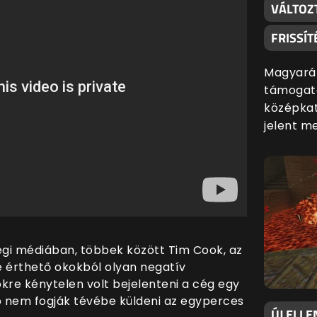
VÁLTOZ
FRISSÍT
Magyaráz
támogatá
középkat
jelent m
gi médiában, többek között Tim Cook, az
e érthető okokból olyan negatív
ökre kénytelen volt bejelenteni a cég egy
 nem fogják tévébe küldeni az egyperces
ÚJ ELLE