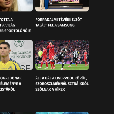
TOTTA A
FORRADALMI TÉVÉKIJELZŐT
 A VILÁG
TALÁLT FEL A SAMSUNG
BB SPORTOLÓNŐJE
 RONALDÓNAK
ÁLL A BÁL A LIVERPOOL KÖRÜL,
VÉLEMÉNYE A
SZOBOSZLAIÉKNÁL SZTRÁJKRÓL
CISTÁRÓL
SZÓLNAK A HÍREK