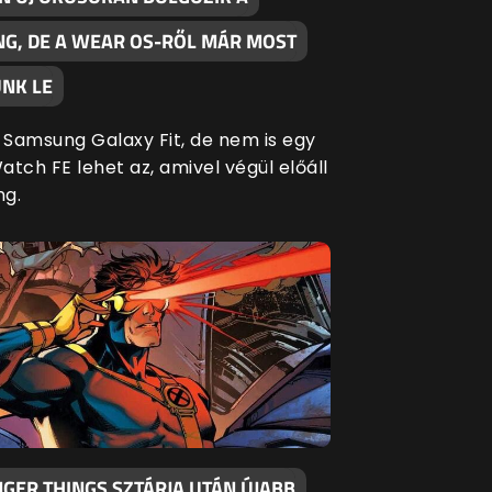
G, DE A WEAR OS-RŐL MÁR MOST
NK LE
Samsung Galaxy Fit, de nem is egy
tch FE lehet az, amivel végül előáll
ng.
GER THINGS SZTÁRJA UTÁN ÚJABB