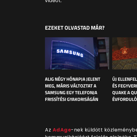
videót.
EZEKET OLVASTAD MÁR?
ALIG NÉGY HÓNAPJA JELENT
ÚJ ELLENFE
MEG, MÁRIS VÁLTOZTAT A
ÉS FEGYVER
SAMSUNG EGY TELEFONJA
QUAKE A Q
FRISSÍTÉSI GYAKORISÁGÁN
ÉVFORDULÓ
Az
AdAge
-nek küldött közleményb