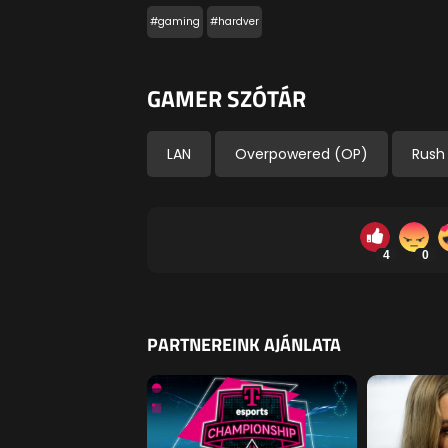
#gaming
#hardver
GAMER SZÓTÁR
LAN
Overpowered (OP)
Rush
4
0
PARTNEREINK AJÁNLATA