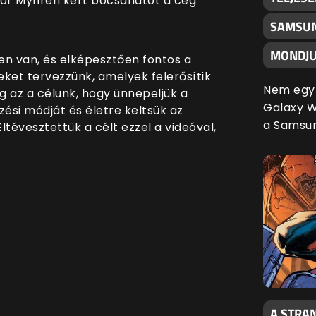
Tor Myhren kért bocsánatot a cég
SAMSUN
MONDJU
en van, és elképesztően fontos a
ket tervezzünk, amelyek felerősítik
Nem egy 
ig az a célunk, hogy ünnepeljük a
Galaxy Wa
zési módját és életre keltsük az
a Samsu
Eltévesztettük a célt ezzel a videóval,
A STRAN