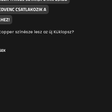
EDVENC CSATLAKOZIK A
HEZ!
topper színésze lesz az új Küklopsz?
SEK