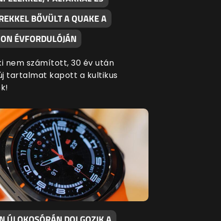
REKKEL BŐVÜLT A QUAKE A
ON ÉVFORDULÓJÁN
ki nem számított, 30 év után
új tartalmat kapott a kultikus
k!
EN ÚJ OKOSÓRÁN DOLGOZIK A