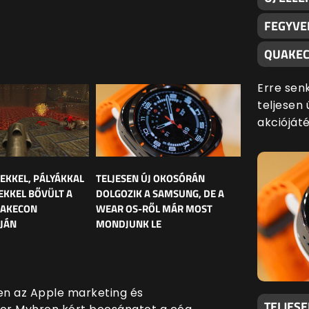
FEGYVE
QUAKEC
Erre sen
teljesen 
akciójáté
LEKKEL, PÁLYÁKKAL
TELJESEN ÚJ OKOSÓRÁN
EKKEL BŐVÜLT A
DOLGOZIK A SAMSUNG, DE A
UAKECON
WEAR OS-RŐL MÁR MOST
JÁN
MONDJUNK LE
en az Apple marketing és
TELJES