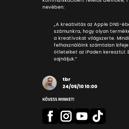
kommunikációért felelős alelnöke, 
nevében:
„A kreativitás az Apple DNS-éb
számunkra, hogy olyan terméke
a kreatívokat világszerte. Mind
felhasználóink számtalan kifeje
ötleteiket az iPaden keresztül. 
sajnáljuk.”
tbr
24/05/10 10:00
KÖVESS MINKET!