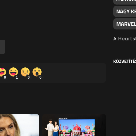
NAGY K
MARVEL
A Hearts
KÖZVETÍTÉ
0
1
0
0