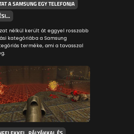
TAT A SAMSUNG EGY TELEFONJA
ÉSI…
at nélkül került át eggyel rosszabb
si kategóriába a Samsung
egóriás terméke, ami a tavasszal
eg.
NFELEKKEL, PÁLYÁKKAL ÉS