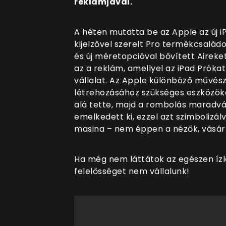
reklámjával.
A héten mutatta be az Apple az új i
kijelzővel szerelt Pro termékcsaládo
és új méretopcióval bővített Aireke
az a reklám, amellyel az iPad Prókat
vállalat. Az Apple különböző művész
létrehozásához szükséges eszközöke
alá tette, majd a rombolás maradván
emelkedett ki, ezzel azt szimbolizál
masina – nem éppen a nézők, vásár
Ha még nem láttátok az egészen ízl
felelősséget nem vállalunk!