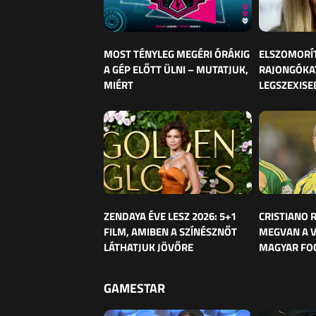
MOST TÉNYLEG MEGÉRI ÓRÁKIG
ELSZOMORÍ
A GÉP ELŐTT ÜLNI – MUTATJUK,
RAJONGÓKAT
MIÉRT
LEGSZEXISE
ZENDAYA ÉVE LESZ 2026: 5+1
CRISTIANO
FILM, AMIBEN A SZÍNÉSZNŐT
MEGVAN A 
LÁTHATJUK JÖVŐRE
MAGYAR FO
GAMESTAR