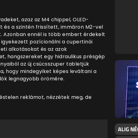
Padeket, azaz az M4 chippel, OLED-
t és a szintén frissített, immáron M2-vel
t. Azonban ennél is több embert érdekelt
 igyekezett pozícionálni a cupertinói
eti alkotásokat és az azok
t, hangszereket egy hidraulikus présgép
yaiból az új csúcsszuper tabletjük
va, hogy mindegyiket képes leváltani a
lók legnagyobb örömére.
éstelen reklámot, nézzétek meg, de
ALIG NÉ