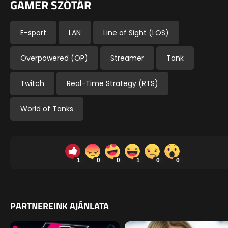
GAMER SZÓTÁR
E-sport
LAN
Line of Sight (LOS)
Overpowered (OP)
Streamer
Tank
Twitch
Real-Time Strategy (RTS)
World of Tanks
1
0
0
1
0
0
PARTNEREINK AJÁNLATA