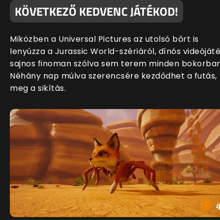
KÖVETKEZŐ KEDVENC JÁTÉKOD!
Miközben a Universal Pictures az utolsó bőrt is
lenyúzza a Jurassic World-szériáról, dínós videóját
sajnos finoman szólva sem terem minden bokorban
Néhány nap múlva szerencsére kezdődhet a futás,
meg a sikítás.