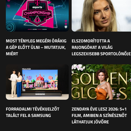
MOST TÉNYLEG MEGÉRI ÓRÁKIG
ELSZOMORÍTOTTA A
A GÉP ELŐTT ÜLNI – MUTATJUK,
RAJONGÓKAT A VILÁG
MIÉRT
LEGSZEXISEBB SPORTOLÓNŐJE
FORRADALMI TÉVÉKIJELZŐT
ZENDAYA ÉVE LESZ 2026: 5+1
TALÁLT FEL A SAMSUNG
FILM, AMIBEN A SZÍNÉSZNŐT
LÁTHATJUK JÖVŐRE