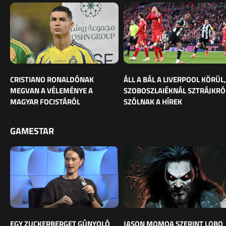
CRISTIANO RONALDÓNAK
ÁLL A BÁL A LIVERPOOL KÖRÜL,
MEGVAN A VÉLEMÉNYE A
SZOBOSZLAIÉKNÁL SZTRÁJKRÓ
MAGYAR FOCISTÁRÓL
SZÓLNAK A HÍREK
GAMESTAR
EGY ZUCKERBERGET GÚNYOLÓ
JASON MOMOA SZERINT LOBO