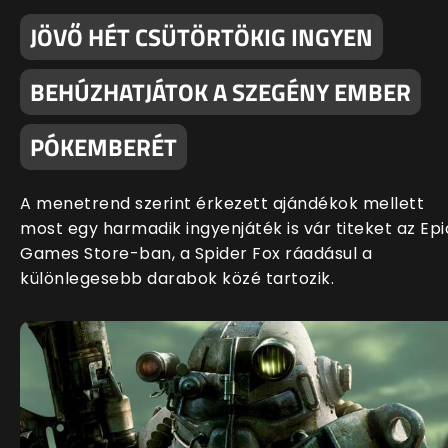
JÖVŐ HÉT CSÜTÖRTÖKIG INGYEN
BEHÚZHATJÁTOK A SZEGÉNY EMBER
PÓKEMBERÉT
A menetrend szerint érkezett ajándékok mellett
most egy harmadik ingyenjáték is vár titeket az Epi
Games Store-ban, a Spider Fox ráadásul a
különlegesebb darabok közé tartozik.