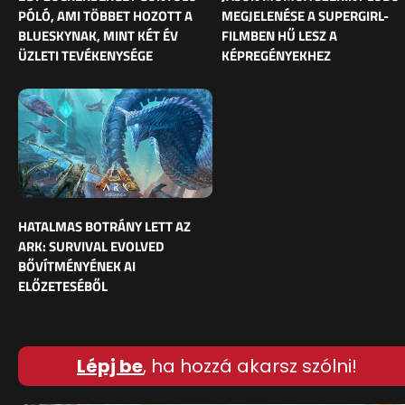
PÓLÓ, AMI TÖBBET HOZOTT A
MEGJELENÉSE A SUPERGIRL-
BLUESKYNAK, MINT KÉT ÉV
FILMBEN HŰ LESZ A
ÜZLETI TEVÉKENYSÉGE
KÉPREGÉNYEKHEZ
HATALMAS BOTRÁNY LETT AZ
ARK: SURVIVAL EVOLVED
BŐVÍTMÉNYÉNEK AI
ELŐZETESÉBŐL
Lépj be
, ha hozzá akarsz szólni!