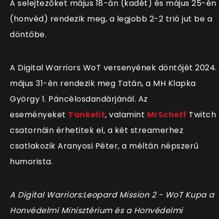
A selejtezőket május 18-án (kadét) és május 25-én
(honvéd) rendezik meg, a legjobb 2-2 trió jut be a
döntőbe.
A Digital Warriors WoT versenyének döntőjét 2024.
május 31-én rendezik meg Tatán, a MH Klapka
György 1. Páncélosdandárjánál. Az
eseményeket
Tankelit
, valamint
MrScheff
Twitch
csatornáin érhetitek el, a két streamerhez
csatlakozik Aranyosi Péter, a méltán népszerű
humorista.
A Digital Warriors:Leopard Mission 2 - WoT Kupa a
Honvédelmi Minisztérium és a Honvédelmi