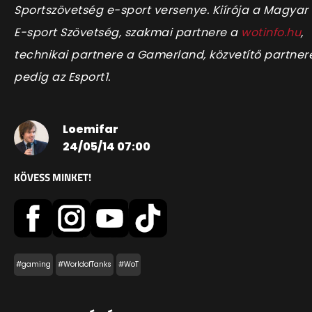
Sportszövetség e-sport versenye. Kiírója a Magyar
E-sport Szövetség, szakmai partnere a
wotinfo.hu
,
technikai partnere a Gamerland, közvetítő partner
pedig az Esport1.
Loemifar
24/05/14 07:00
KÖVESS MINKET!
#gaming
#WorldofTanks
#WoT