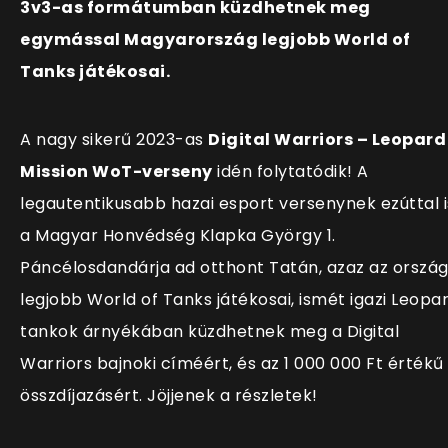
3v3-as formátumban küzdhetnek meg
egymással Magyarország legjobb World of
Tanks játékosai.
A nagy sikerű 2023-as
Digital Warriors – Leopard
Mission WoT-verseny
idén folytatódik! A
legautentikusabb hazai esport versenynek ezúttal i
a Magyar Honvédség Klapka György 1.
Páncélosdandárja ad otthont Tatán, azaz az orszá
legjobb World of Tanks játékosai, ismét igazi Leopa
tankok árnyékában küzdhetnek meg a Digital
Warriors bajnoki címéért, és az 1 000 000 Ft értékű
összdíjazásért. Jöjjenek a részletek!