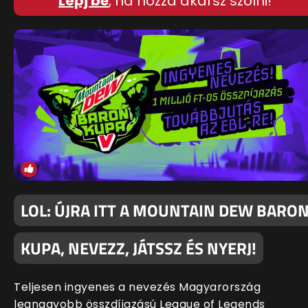
Lépj be
, ha hozzá akarsz szólni!
LOL: ÚJRA ITT A MOUNTAIN DEW BARO
KUPA, NEVEZZ, JÁTSSZ ÉS NYERJ!
Teljesen ingyenes a nevezés Magyarország
legnagyobb összdíjazású League of Legends