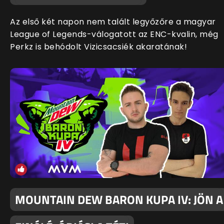
Az első két napon nem talált legyőzőre a magyar
League of Legends-válogatott az ENC-kvalin, még
Perkz is behódolt Vizicsacsiék akaratának!
MOUNTAIN DEW BARON KUPA IV: JÖN A