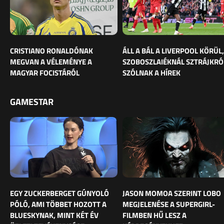
CRISTIANO RONALDÓNAK
ÁLL A BÁL A LIVERPOOL KÖRÜL,
MEGVAN A VÉLEMÉNYE A
SZOBOSZLAIÉKNÁL SZTRÁJKRÓ
MAGYAR FOCISTÁRÓL
SZÓLNAK A HÍREK
GAMESTAR
EGY ZUCKERBERGET GÚNYOLÓ
JASON MOMOA SZERINT LOBO
PÓLÓ, AMI TÖBBET HOZOTT A
MEGJELENÉSE A SUPERGIRL-
BLUESKYNAK, MINT KÉT ÉV
FILMBEN HŰ LESZ A