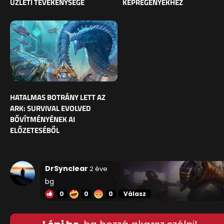
ÜZLETI TEVÉKENYSÉGE
KÉPREGÉNYEKHEZ
HATALMAS BOTRÁNY LETT AZ
ARK: SURVIVAL EVOLVED
BŐVÍTMÉNYÉNEK AI
ELŐZETESÉBŐL
DrSynclear
2 éve
bg
0
0
0
Válasz