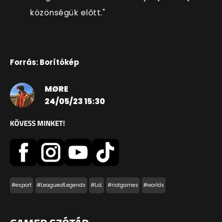
közönségük előtt."
Forrás: Borítókép
MØRE
24/05/23 15:30
KÖVESS MINKET!
#esport
#LeagueofLegends
#LoL
#riotgames
#worlds