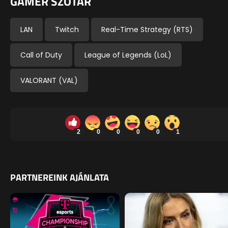
GAMER SZÓTÁR
LAN
Twitch
Real-Time Strategy (RTS)
Call of Duty
League of Legends (LoL)
VALORANT (VAL)
2
0
0
0
0
1
PARTNEREINK AJÁNLATA