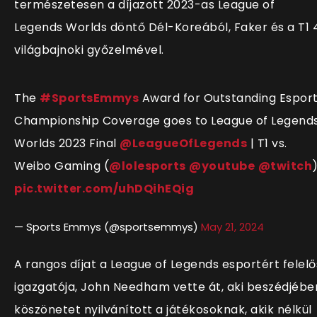
természetesen a díjazott 2023-as League of
Legends Worlds döntő Dél-Koreából, Faker és a T1 4
világbajnoki győzelmével.
The
#SportsEmmys
Award for Outstanding Espor
Championship Coverage goes to League of Legend
Worlds 2023 Final
@LeagueOfLegends
| T1 vs.
Weibo Gaming (
@lolesports
@youtube
@twitch
)
pic.twitter.com/uhDQihEQig
— Sports Emmys (@sportsemmys)
May 21, 2024
A rangos díjat a League of Legends esportért felelő
igazgatója, John Needham vette át, aki beszédjébe
köszönetet nyilvánított a játékosoknak, akik nélkül