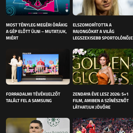
MOST TÉNYLEG MEGÉRI ÓRÁKIG
ELSZOMORÍTOTTA A
A GÉP ELŐTT ÜLNI – MUTATJUK,
RAJONGÓKAT A VILÁG
MIÉRT
LEGSZEXISEBB SPORTOLÓNŐJE
FORRADALMI TÉVÉKIJELZŐT
ZENDAYA ÉVE LESZ 2026: 5+1
TALÁLT FEL A SAMSUNG
FILM, AMIBEN A SZÍNÉSZNŐT
LÁTHATJUK JÖVŐRE