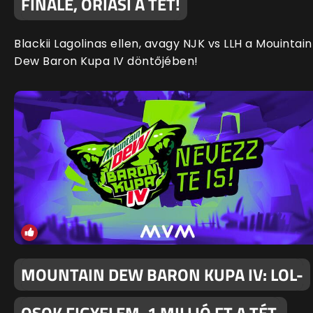
FINÁLÉ, ÓRIÁSI A TÉT!
Blackii Lagolinas ellen, avagy NJK vs LLH a Mouintain
Dew Baron Kupa IV döntőjében!
MOUNTAIN DEW BARON KUPA IV: LOL-
OSOK FIGYELEM, 1 MILLIÓ FT A TÉT,