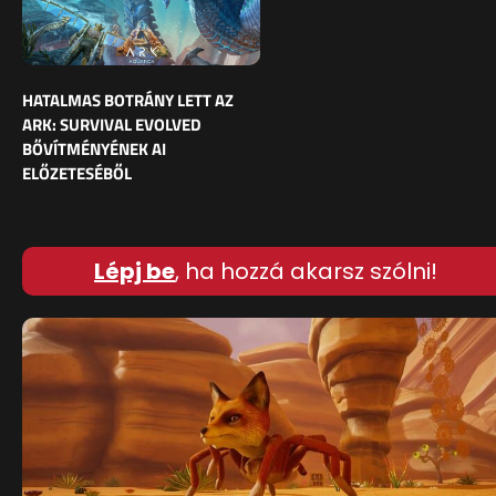
HATALMAS BOTRÁNY LETT AZ
ARK: SURVIVAL EVOLVED
BŐVÍTMÉNYÉNEK AI
ELŐZETESÉBŐL
Lépj be
, ha hozzá akarsz szólni!