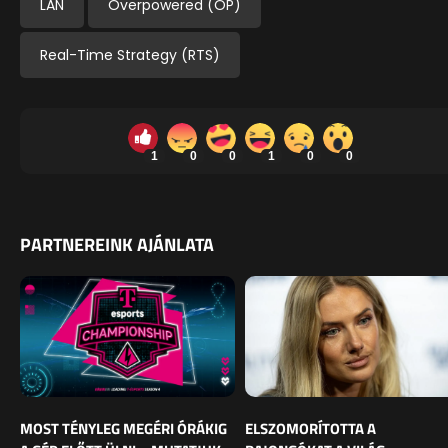
LAN
Overpowered (OP)
Real-Time Strategy (RTS)
1
0
0
1
0
0
PARTNEREINK AJÁNLATA
MOST TÉNYLEG MEGÉRI ÓRÁKIG
ELSZOMORÍTOTTA A