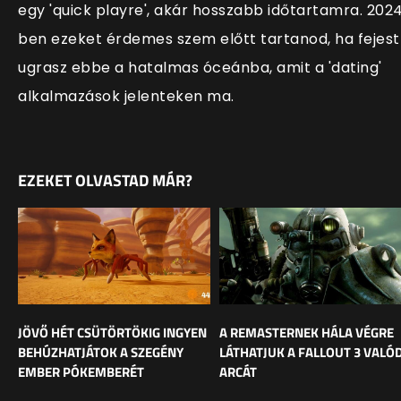
egy 'quick playre', akár hosszabb időtartamra. 202
ben ezeket érdemes szem előtt tartanod, ha fejest
ugrasz ebbe a hatalmas óceánba, amit a 'dating'
alkalmazások jelenteken ma.
EZEKET OLVASTAD MÁR?
JÖVŐ HÉT CSÜTÖRTÖKIG INGYEN
A REMASTERNEK HÁLA VÉGRE
BEHÚZHATJÁTOK A SZEGÉNY
LÁTHATJUK A FALLOUT 3 VALÓD
EMBER PÓKEMBERÉT
ARCÁT