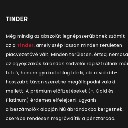
TINDER
Még mindig az abszolút legnépszerűbbnek számít
az a
Tinder
, amely szép lassan minden területen
piacvezetővé vált. Minden területen, értsd, nemcs
az egyéjszakás kalandok kedvelői regisztrálnak má
fel rá, hanem gyakorlatilag bárki, aki rövidebb-
hosszabb távon szeretne megállapodni valaki
mellett. A prémium előfizetéseket (+, Gold és
Platinum) érdemes elfelejteni, ugyanis
a beszámolók alapján hiú ábrándokba kergetnek,
cserébe rendesen megrövidítik a pénztárcád.