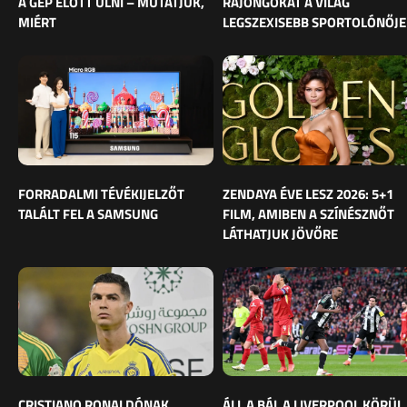
A GÉP ELŐTT ÜLNI – MUTATJUK,
RAJONGÓKAT A VILÁG
MIÉRT
LEGSZEXISEBB SPORTOLÓNŐJE
FORRADALMI TÉVÉKIJELZŐT
ZENDAYA ÉVE LESZ 2026: 5+1
TALÁLT FEL A SAMSUNG
FILM, AMIBEN A SZÍNÉSZNŐT
LÁTHATJUK JÖVŐRE
CRISTIANO RONALDÓNAK
ÁLL A BÁL A LIVERPOOL KÖRÜL,