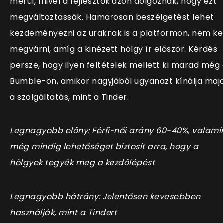
merül, mivel a fejlesztők azon dolgoznak, hogy ezt
megváltoztassák. Hamarosan beszélgetést lehet
kezdeményezni az uraknak is a platformon, nem kel
megvárni, amíg a kinézett hölgy ír először. Kérdés
persze, hogy ilyen feltételek mellett ki marad még 
Bumble-ön, amikor nagyjából ugyanazt kínálja maj
a szolgáltatás, mint a Tinder.
Legnagyobb előny: Férfi-női arány 60-40%, valami
még mindig lehetőséget biztosít arra, hogy a
hölgyek tegyék meg a kezdőlépést
Legnagyobb hátrány: Jelentősen kevesebben
használják, mint a Tindert