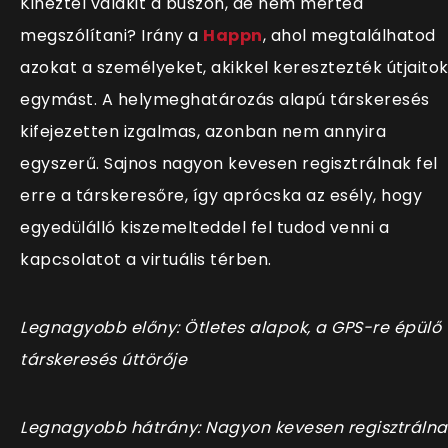
Kinéztél valakit a buszon, de nem merted
megszólítani? Irány a
Happn
, ahol megtalálhatod
azokat a személyeket, akikkel keresztezték útjaito
egymást. A helymeghatározás alapú társkeresés
kifejezetten izgalmas, azonban nem annyira
egyszerű. Sajnos nagyon kevesen regisztrálnak fel
erre a társkeresőre, így aprócska az esély, hogy
egyedülálló kiszemelteddel fel tudod venni a
kapcsolatot a virtuális térben.
Legnagyobb előny: Ötletes alapok, a GPS-re épülő
társkeresés úttörője
Legnagyobb hátrány: Nagyon kevesen regisztrálna