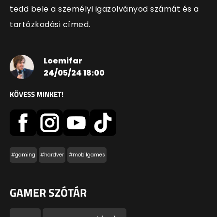
tedd bele a személyi igazolványod számát és a
tartózkodási címed.
Loemifar
24/05/24 18:00
KÖVESS MINKET!
#gaming
#hardver
#mobilgames
GAMER SZÓTÁR