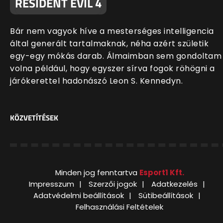
RESIDENT EVIL 4
Bár nem vagyok híve a mesterséges intelligencia
által generált tartalmaknak, néha azért születik
egy-egy mókás darab. Álmaimban sem gondoltam
volna például, hogy egyszer sírva fogok röhögni a
járókerettel hadonászó Leon S. Kennedyn.
KÖZVETÍTÉSEK
Minden jog fenntartva
Esport1 Kft.
Impresszum
Szerzői jogok
Adatkezelés
Adatvédelmi beállítások
Sütibeállítások
Felhasználási Feltételek