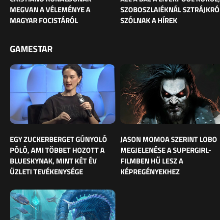
MEGVAN A VÉLEMÉNYE A
SZOBOSZLAIÉKNÁL SZTRÁJKRÓ
MAGYAR FOCISTÁRÓL
SZÓLNAK A HÍREK
GAMESTAR
EGY ZUCKERBERGET GÚNYOLÓ
JASON MOMOA SZERINT LOBO
PÓLÓ, AMI TÖBBET HOZOTT A
MEGJELENÉSE A SUPERGIRL-
BLUESKYNAK, MINT KÉT ÉV
FILMBEN HŰ LESZ A
ÜZLETI TEVÉKENYSÉGE
KÉPREGÉNYEKHEZ