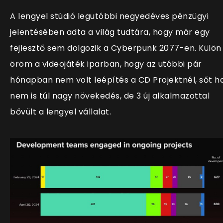
A lengyel stúdió legutóbbi negyedéves pénzügyi
jelentésében adta a világ tudtára, hogy már egy
fejlesztő sem dolgozik a Cyberpunk 2077-en. Külön
öröm a videojáték iparban, hogy az utóbbi pár
hónapban nem volt leépítés a CD Projektnél, sőt h
nem is túl nagy növekedés, de 3 új alkalmazottal
bővült a lengyel vállalat.