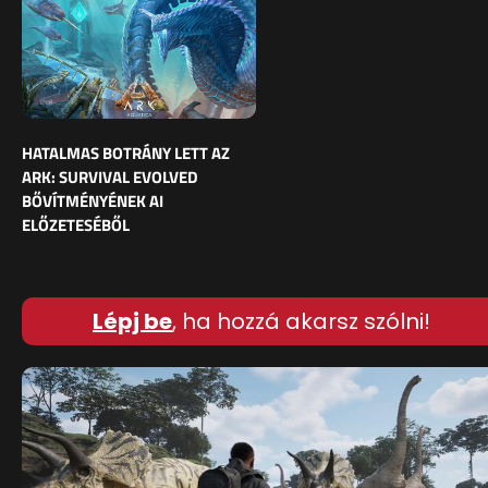
HATALMAS BOTRÁNY LETT AZ
ARK: SURVIVAL EVOLVED
BŐVÍTMÉNYÉNEK AI
ELŐZETESÉBŐL
Lépj be
, ha hozzá akarsz szólni!