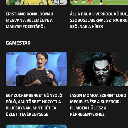
CRISTIANO RONALDÓNAK
ÁLL A BÁL A LIVERPOOL KÖRÜL,
MEGVAN A VÉLEMÉNYE A
SZOBOSZLAIÉKNÁL SZTRÁJKRÓ
MAGYAR FOCISTÁRÓL
SZÓLNAK A HÍREK
GAMESTAR
EGY ZUCKERBERGET GÚNYOLÓ
JASON MOMOA SZERINT LOBO
PÓLÓ, AMI TÖBBET HOZOTT A
MEGJELENÉSE A SUPERGIRL-
BLUESKYNAK, MINT KÉT ÉV
FILMBEN HŰ LESZ A
ÜZLETI TEVÉKENYSÉGE
KÉPREGÉNYEKHEZ