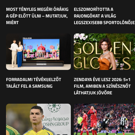
MOST TÉNYLEG MEGÉRI ÓRÁKIG
ELSZOMORÍTOTTA A
A GÉP ELŐTT ÜLNI – MUTATJUK,
RAJONGÓKAT A VILÁG
MIÉRT
LEGSZEXISEBB SPORTOLÓNŐJE
FORRADALMI TÉVÉKIJELZŐT
ZENDAYA ÉVE LESZ 2026: 5+1
TALÁLT FEL A SAMSUNG
FILM, AMIBEN A SZÍNÉSZNŐT
LÁTHATJUK JÖVŐRE