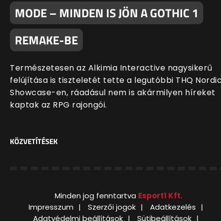
MODE – MINDEN IS JÖN A GOTHIC 1
REMAKE-BE
Természetesen az Alkimia Interactive nagysikerű
felújítása is tiszteletét tette a legutóbbi THQ Nordi
Showcase-en, ráadásul nem is akármilyen híreket
kaptak az RPG rajongói.
KÖZVETÍTÉSEK
Minden jog fenntartva
Esport1 Kft.
Impresszum
Szerzői jogok
Adatkezelés
Adatvédelmi beállítások
Sütibeállítások