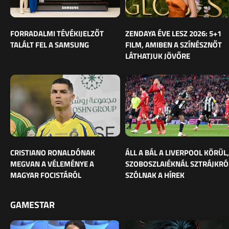
FORRADALMI TÉVÉKIJELZŐT
ZENDAYA ÉVE LESZ 2026: 5+1
TALÁLT FEL A SAMSUNG
FILM, AMIBEN A SZÍNÉSZNŐT
LÁTHATJUK JÖVŐRE
CRISTIANO RONALDÓNAK
ÁLL A BÁL A LIVERPOOL KÖRÜL,
MEGVAN A VÉLEMÉNYE A
SZOBOSZLAIÉKNÁL SZTRÁJKRÓ
MAGYAR FOCISTÁRÓL
SZÓLNAK A HÍREK
GAMESTAR