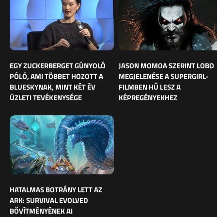
EGY ZUCKERBERGET GÚNYOLÓ
JASON MOMOA SZERINT LOBO
PÓLÓ, AMI TÖBBET HOZOTT A
MEGJELENÉSE A SUPERGIRL-
BLUESKYNAK, MINT KÉT ÉV
FILMBEN HŰ LESZ A
ÜZLETI TEVÉKENYSÉGE
KÉPREGÉNYEKHEZ
HATALMAS BOTRÁNY LETT AZ
ARK: SURVIVAL EVOLVED
BŐVÍTMÉNYÉNEK AI