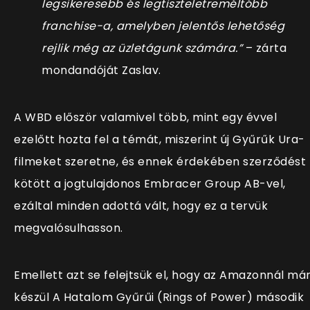
legsikeresebb és legtiszteletreméltóbb
franchise-a, amelyben jelentős lehetőség
rejlik még az üzletágunk számára.”
– zárta
mondandóját Zaslav.
A WBD először valamivel több, mint egy évvel
ezelőtt hozta fel a témát, miszerint új Gyűrűk Ura-
filmeket szeretne, és ennek érdekében szerződést
kötött a jogtulajdonos Embracer Group AB-vel,
ezáltal minden adottá vált, hogy ez a tervük
megvalósulhasson.
Emellett azt se felejtsük el, hogy az Amazonnál má
készül A Hatalom Gyűrűi (Rings of Power) második