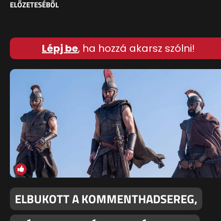
ELŐZETESÉBŐL
Lépj be
, ha hozzá akarsz szólni!
ELBUKOTT A KOMMENTHADSEREG,