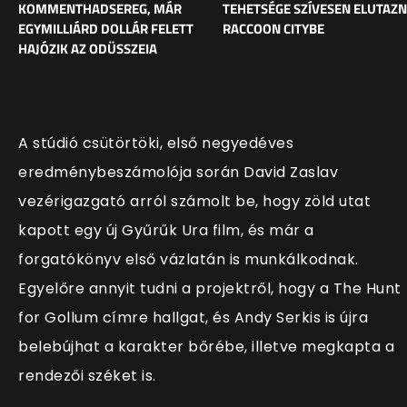
KOMMENTHADSEREG, MÁR
TEHETSÉGE SZÍVESEN ELUTAZ
EGYMILLIÁRD DOLLÁR FELETT
RACCOON CITYBE
HAJÓZIK AZ ODÜSSZEIA
A stúdió csütörtöki, első negyedéves
eredménybeszámolója során David Zaslav
vezérigazgató arról számolt be, hogy zöld utat
kapott egy új Gyűrűk Ura film, és már a
forgatókönyv első vázlatán is munkálkodnak.
Egyelőre annyit tudni a projektről, hogy a The Hunt
for Gollum címre hallgat, és Andy Serkis is újra
belebújhat a karakter bőrébe, illetve megkapta a
rendezői széket is.