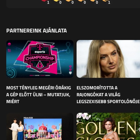
1
0
0
0
0
1
PARTNEREINK AJÁNLATA
MOST TÉNYLEG MEGÉRI ÓRÁKIG
ELSZOMORÍTOTTA A
A GÉP ELŐTT ÜLNI – MUTATJUK,
RAJONGÓKAT A VILÁG
MIÉRT
LEGSZEXISEBB SPORTOLÓNŐJE