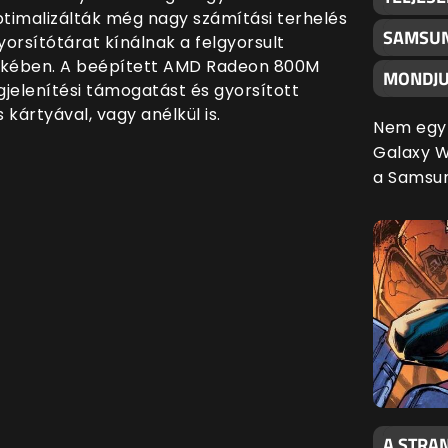
timalizálták még nagy számítási terhelés
SAMSUN
yorsítótárat kínálnak a felgyorsult
ekében. A beépített AMD Radeon 800M
MONDJU
jelenítési támogatást és gyorsított
s kártyával, vagy anélkül is
.
Nem egy 
Galaxy Wa
a Samsu
A STRAN