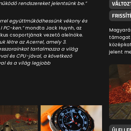
VÁLTOZ
működő rendszereket jelentsünk be.”
FRISSÍT
cerrel együttműködhessünk vékony és
I PC-ken.”
mondta Jack Huynh, az
Magyaráz
kus csoportjának vezető alelnöke.
támogatá
uk létre az Acerrel, amely 3.
középkat
sszorainkat tartalmazza a világ
jelent m
val és CPU-jával, a következő
al és a világ legjobb
ÚJ ELLE