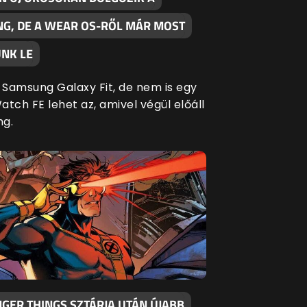
G, DE A WEAR OS-RŐL MÁR MOST
NK LE
Samsung Galaxy Fit, de nem is egy
tch FE lehet az, amivel végül előáll
ng.
GER THINGS SZTÁRJA UTÁN ÚJABB