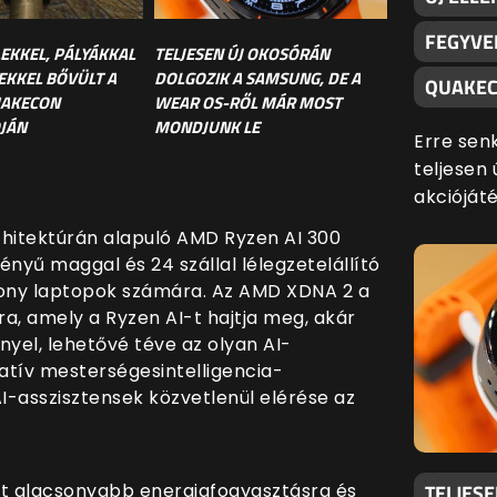
FEGYVE
LEKKEL, PÁLYÁKKAL
TELJESEN ÚJ OKOSÓRÁN
EKKEL BŐVÜLT A
DOLGOZIK A SAMSUNG, DE A
QUAKEC
UAKECON
WEAR OS-RŐL MÁR MOST
JÁN
MONDJUNK LE
Erre sen
teljesen 
akciójáté
rchitektúrán alapuló AMD Ryzen AI 300
nyű maggal és 24 szállal lélegzetelállító
kony laptopok számára. Az AMD XDNA 2 a
a, amely a Ryzen AI-t hajtja meg, akár
nnyel
, lehetővé téve az olyan AI-
atív mesterségesintelligencia-
AI-asszisztensek közvetlenül elérése az
t alacsonyabb energiafogyasztásra és
TELJES