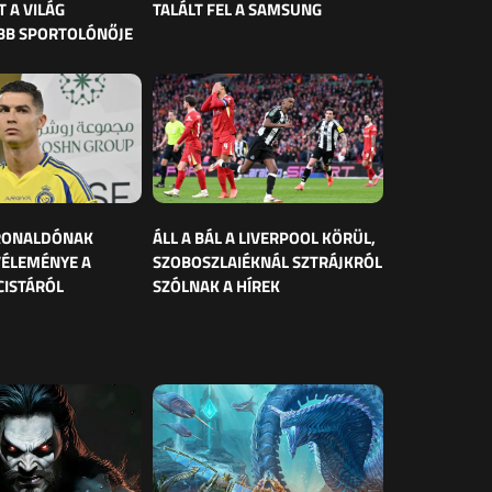
 A VILÁG
TALÁLT FEL A SAMSUNG
BB SPORTOLÓNŐJE
 RONALDÓNAK
ÁLL A BÁL A LIVERPOOL KÖRÜL,
VÉLEMÉNYE A
SZOBOSZLAIÉKNÁL SZTRÁJKRÓL
CISTÁRÓL
SZÓLNAK A HÍREK