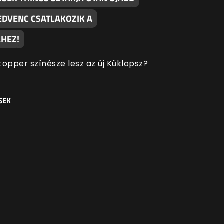
EDVENC CSATLAKOZIK A
HEZ!
topper színésze lesz az új Küklopsz?
SEK