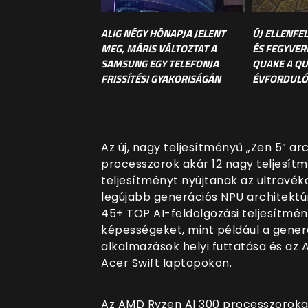
ALIG NÉGY HÓNAPJA JELENT
ÚJ ELLENFE
MEG, MÁRIS VÁLTOZTAT A
ÉS FEGYVER
SAMSUNG EGY TELEFONJA
QUAKE A Q
FRISSÍTÉSI GYAKORISÁGÁN
ÉVFORDULÓ
Az új, nagy teljesítményű „Zen 5” a
processzorok akár 12 nagy teljesítmé
teljesítményt nyújtanak az ultravé
legújabb generációs NPU architektúr
45+ TOP AI-feldolgozási teljesítmé
képességeket, mint például a gener
alkalmazások helyi futtatása és az 
Acer Swift laptopokon.
Az AMD Ryzen AI 300 processzoroka