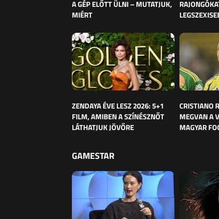
A GÉP ELŐTT ÜLNI – MUTATJUK,
RAJONGÓKAT
MIÉRT
LEGSZEXISE
ZENDAYA ÉVE LESZ 2026: 5+1
CRISTIANO
FILM, AMIBEN A SZÍNÉSZNŐT
MEGVAN A 
LÁTHATJUK JÖVŐRE
MAGYAR FO
GAMESTAR