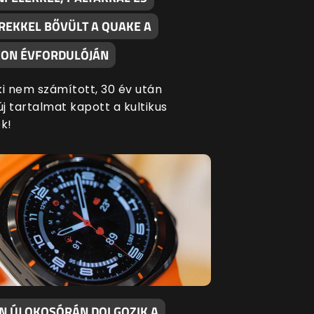
REKKEL BŐVÜLT A QUAKE A
ON ÉVFORDULÓJÁN
ki nem számított, 30 év után
új tartalmat kapott a kultikus
k!
EN ÚJ OKOSÓRÁN DOLGOZIK A