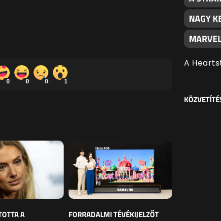
NAGY K
MARVEL
A Hearts
0
0
0
1
KÖZVETÍTÉ
TOTTA A
FORRADALMI TÉVÉKIJELZŐT