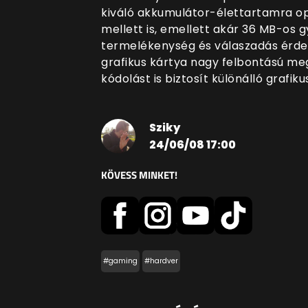
kiváló akkumulátor-élettartamra op
mellett is, emellett akár 36 MB-os g
termelékenység és válaszadás érd
grafikus kártya nagy felbontású meg
kódolást is biztosít különálló grafiku
Sziky
24/06/08 17:00
KÖVESS MINKET!
#gaming
#hardver