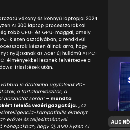
sorozatú vékony és könnyű laptopjai 2024
yzen AI 300 laptop processzorokkal
 Még több CPU- és GPU-maggal, amely
 PC-k ezen osztályában, a rendkívül
ocesszorok készen állnak arra, hogy
nyt nyújtsanak az Acer új hullámú AI PC-
 PC-élményekkel
lesznek felvértezve a
dows-frissítések után.
vábbra is átalakítja ügyfeleink PC-
átékok, a tartalomkészítés, a
i használat során”
– mondta
kért felelős vezérigazgatója.
„Az
intelligencia-kompatibilis élményt
an erővel és teljesítménnyel.
ALIG NÉ
ző hónapokban, hogy új, AMD Ryzen AI