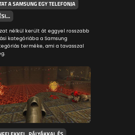
TAT A SAMSUNG EGY TELEFONJA
ÉSI…
at nélkül került át eggyel rosszabb
si kategóriába a Samsung
egóriás terméke, ami a tavasszal
eg.
NFELEKKEL, PÁLYÁKKAL ÉS