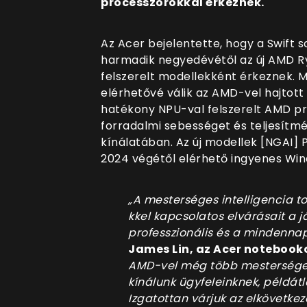
processzorokkal érkeznek.
Az Acer bejelentette, hogy a Swift 
harmadik negyedévétől az új AMD R
felszerelt modellekként érkeznek.
elérhetővé válik az AMD-vel hajtott
hatékony NPU-val felszerelt AMD pr
forradalmi sebességet és teljesítmé
kínálatában. Az új modellek [NGAI]
2024 végétől elérhető ingyenes Win
„A mesterséges intelligencia to
kkel kapcsolatos elvárásait a j
professzionális és a mindennap
James Lin, az Acer notebooko
AMD-vel még több mesterséges
kínálunk ügyfeleinknek, példátl
Izgatottan várjuk az elkövetke