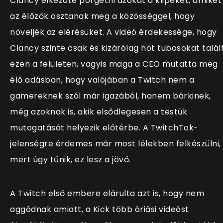
Clancy elkezdte pörgetni azokat a klipeket, amiket
az élőzők osztanak meg a közösséggel, hogy
növeljék az elérésüket. A videó érdekessége, hogy
Clancy szinte csak és kizárólag hot tubosokat talál
ezen a felületen, vagyis maga a CEO mutatta meg
élő adásban, hogy valójában a Twitch nem a
gamereknek szól már igazából, hanem bárkinek,
még azoknak is, akik elsődlegesen a testük
mutogatását helyezik előtérbe. A TwitchTok-
jelenségre érdemes már most lélekben felkészülni,
mert úgy tűnik, ez lesz a jövő.
A Twitch első embere elárulta azt is, hogy nem
aggódnak amiatt, a Kick több óriási videóst