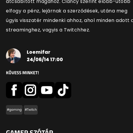
átcsábított magához. Clancy szerint előbb-utóbb
elfogy a pénz, lejárnak a szerződések, utána meg
úgyis visszatér mindenki ahhoz, ahol minden adott 
streaminghez, vagyis a Twitchhez.
Loemifar
24/06/14 17:00
KÖVESS MINKET!
#gaming
#Twitch
GAMER SZÓTÁR