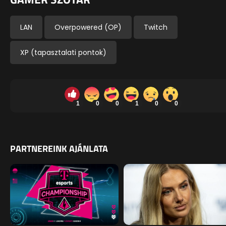
LAN
Overpowered (OP)
Twitch
XP (tapasztalati pontok)
1
0
0
1
0
0
PARTNEREINK AJÁNLATA