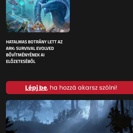
HATALMAS BOTRÁNY LETT AZ
ARK: SURVIVAL EVOLVED
BŐVÍTMÉNYÉNEK AI
ELŐZETESÉBŐL
Lépj be
, ha hozzá akarsz szólni!