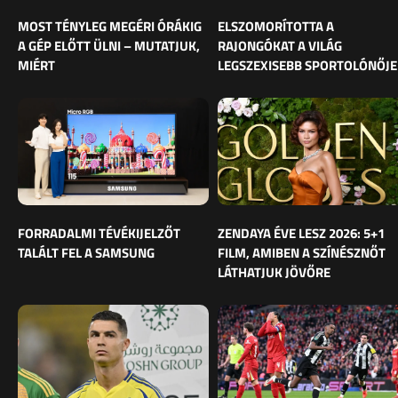
MOST TÉNYLEG MEGÉRI ÓRÁKIG
ELSZOMORÍTOTTA A
A GÉP ELŐTT ÜLNI – MUTATJUK,
RAJONGÓKAT A VILÁG
MIÉRT
LEGSZEXISEBB SPORTOLÓNŐJE
FORRADALMI TÉVÉKIJELZŐT
ZENDAYA ÉVE LESZ 2026: 5+1
TALÁLT FEL A SAMSUNG
FILM, AMIBEN A SZÍNÉSZNŐT
LÁTHATJUK JÖVŐRE