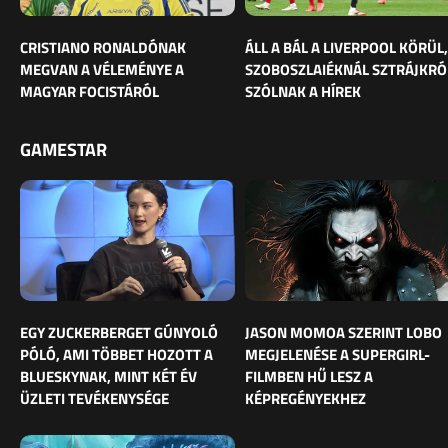
CRISTIANO RONALDÓNAK
ÁLL A BÁL A LIVERPOOL KÖRÜL,
MEGVAN A VÉLEMÉNYE A
SZOBOSZLAIÉKNÁL SZTRÁJKRÓ
MAGYAR FOCISTÁRÓL
SZÓLNAK A HÍREK
GAMESTAR
EGY ZUCKERBERGET GÚNYOLÓ
JASON MOMOA SZERINT LOBO
PÓLÓ, AMI TÖBBET HOZOTT A
MEGJELENÉSE A SUPERGIRL-
BLUESKYNAK, MINT KÉT ÉV
FILMBEN HŰ LESZ A
ÜZLETI TEVÉKENYSÉGE
KÉPREGÉNYEKHEZ