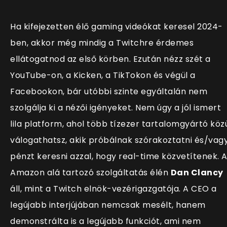
Ha kifejezetten élő gaming videókat keresel 2024-
ben, akkor még mindig a Twitchre érdemes
ellátogatnod az első körben. Ezután nézz szét a
YouTube-on, a Kicken, a TikTokon és végül a
Facebookon, bár utóbbi szinte egyáltalán nem
szolgálja ki a nézői igényeket. Nem úgy a jól ismert
lila platform, ahol több tízezer tartalomgyártó köz
válogathatsz, akik próbálnak szórakoztatni és/vag
pénzt keresni azzal, hogy real-time közvetítenek. 
Amazon alá tartozó szolgáltatás élén
Dan Clancy
áll, mint a Twitch elnök-vezérigazgatója. A CEO a
legújabb interjújában nemcsak mesélt, hanem
demonstrálta is a legújabb funkciót, ami nem