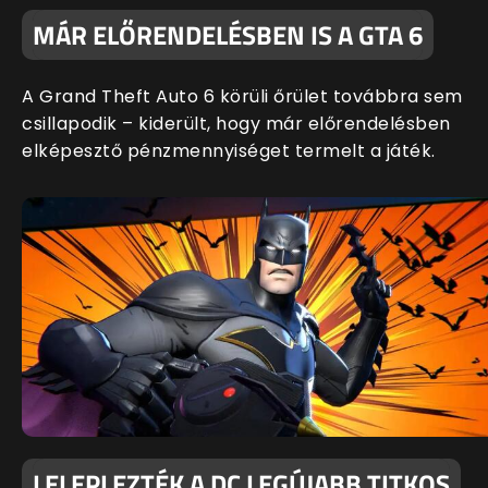
MÁR ELŐRENDELÉSBEN IS A GTA 6
A Grand Theft Auto 6 körüli őrület továbbra sem
csillapodik – kiderült, hogy már előrendelésben
elképesztő pénzmennyiséget termelt a játék.
LELEPLEZTÉK A DC LEGÚJABB TITKOS