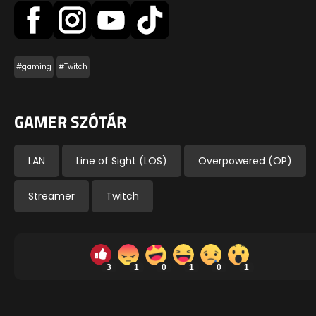
#gaming
#Twitch
GAMER SZÓTÁR
LAN
Line of Sight (LOS)
Overpowered (OP)
Streamer
Twitch
3
1
0
1
0
1