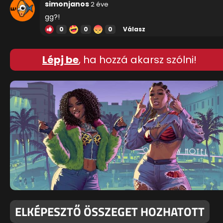
simonjanos
2 éve
gg?!
0
0
0
Válasz
Lépj be
, ha hozzá akarsz szólni!
ELKÉPESZTŐ ÖSSZEGET HOZHATOTT