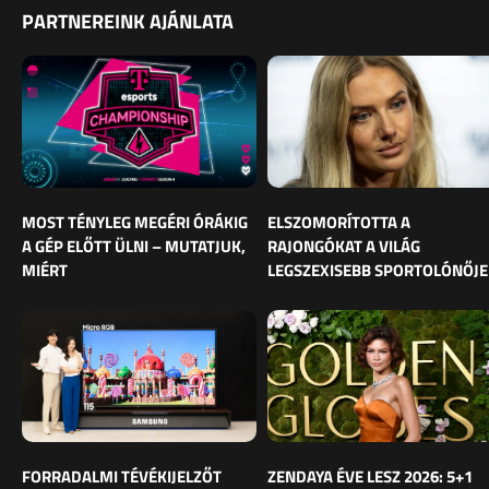
PARTNEREINK AJÁNLATA
MOST TÉNYLEG MEGÉRI ÓRÁKIG
ELSZOMORÍTOTTA A
A GÉP ELŐTT ÜLNI – MUTATJUK,
RAJONGÓKAT A VILÁG
MIÉRT
LEGSZEXISEBB SPORTOLÓNŐJE
FORRADALMI TÉVÉKIJELZŐT
ZENDAYA ÉVE LESZ 2026: 5+1