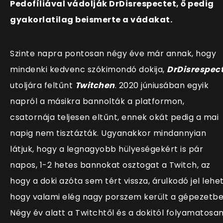
Pedofíliával vádolják DrDisrespectet, ő pedig
gyakorlatilag beismerte a vádakat.
Szinte napra pontosan négy éve már annak, hogy
mindenki kedvenc szókimondó dokija,
DrDisrespec
utoljára feltűnt
Twitchen
. 2020 júniusában egyik
napról a másikra bannolták a platformon,
csatornája teljesen eltűnt, ennek okát pedig a mai
napig nem tisztázták. Ugyanakkor mindannyian
látjuk, hogy a legnagyobb hülyeségekért is pár
napos, 1-2 hetes bannokat osztogat a Twitch, az
hogy a doki azóta sem tért vissza, árulkodó jel lehet
hogy valami elég nagy porszem került a gépezetbe
Négy év alatt a Twitchtől és a dokitól folyamatosa