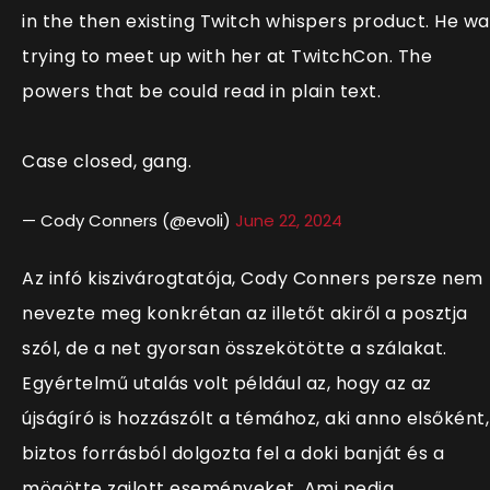
in the then existing Twitch whispers product. He wa
trying to meet up with her at TwitchCon. The
powers that be could read in plain text.
Case closed, gang.
— Cody Conners (@evoli)
June 22, 2024
Az infó kiszivárogtatója, Cody Conners persze nem
nevezte meg konkrétan az illetőt akiről a posztja
szól, de a net gyorsan összekötötte a szálakat.
Egyértelmű utalás volt például az, hogy az az
újságíró is hozzászólt a témához, aki anno elsőként,
biztos forrásból dolgozta fel a doki banját és a
mögötte zajlott eseményeket. Ami pedig