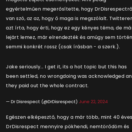
egyértelműen megerősítette, hogy DrDisrespectrő
van szó, az az, hogy ő maga is megszólalt. Twittere
azt írta, hogy érti, hogy ez egy kényes téma, de má
lejárt lemez, már elrendezték és amúgy sem törté
semmi konkrét rossz (csak írásban - a szerk.).
Jake seriously... I get it, its a hot topic but this has
been settled, no wrongdoing was acknowledged a
they paid out the whole contract.
— Dr Disrespect (@DrDisrespect)
June 22, 2024
Egészen elképesztő, hogy a már több, mint 40 éve
DrDisrespect mennyire pökhendi, nemtörődöm és