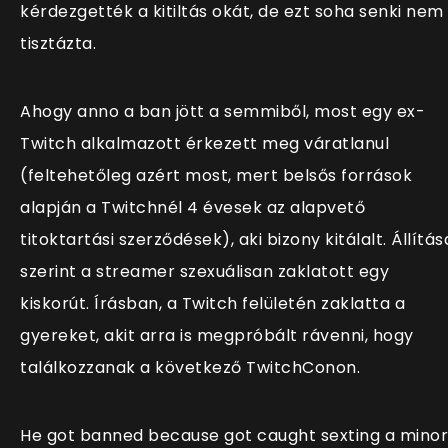
kérdezgették a kitiltás okát, de ezt soha senki nem
tisztázta.
Ahogy anno a ban jött a semmiből, most egy ex-
Twitch alkalmazott érkezett meg váratlanul
(feltehetőleg azért most, mert belsős források
alapján a Twitchnél 4 évesek az alapvető
titoktartási szerződések), aki bizony kitálalt. Állítás
szerint a streamer szexuálisan zaklatott egy
kiskorút. Írásban, a Twitch felületén zaklatta a
gyereket, akit arra is megpróbált rávenni, hogy
találkozzanak a következő TwitchConon.
He got banned because got caught sexting a minor