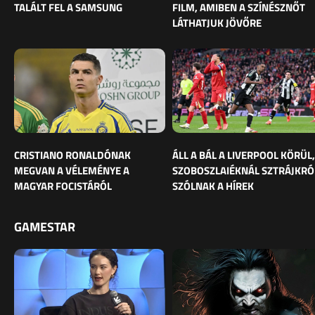
TALÁLT FEL A SAMSUNG
FILM, AMIBEN A SZÍNÉSZNŐT
LÁTHATJUK JÖVŐRE
CRISTIANO RONALDÓNAK
ÁLL A BÁL A LIVERPOOL KÖRÜL,
MEGVAN A VÉLEMÉNYE A
SZOBOSZLAIÉKNÁL SZTRÁJKRÓ
MAGYAR FOCISTÁRÓL
SZÓLNAK A HÍREK
GAMESTAR