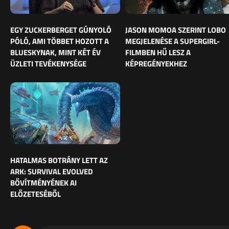
EGY ZUCKERBERGET GÚNYOLÓ
JASON MOMOA SZERINT LOBO
PÓLÓ, AMI TÖBBET HOZOTT A
MEGJELENÉSE A SUPERGIRL-
BLUESKYNAK, MINT KÉT ÉV
FILMBEN HŰ LESZ A
ÜZLETI TEVÉKENYSÉGE
KÉPREGÉNYEKHEZ
HATALMAS BOTRÁNY LETT AZ
ARK: SURVIVAL EVOLVED
BŐVÍTMÉNYÉNEK AI
ELŐZETESÉBŐL