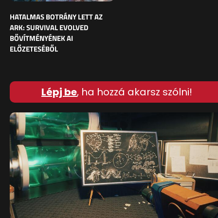
HATALMAS BOTRÁNY LETT AZ
ARK: SURVIVAL EVOLVED
BŐVÍTMÉNYÉNEK AI
ELŐZETESÉBŐL
Lépj be
, ha hozzá akarsz szólni!