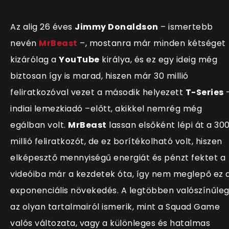
Az alig 26 éves
Jimmy Donaldson
– ismertebb
nevén
MrBeast
–, mostanra már minden kétséget
kizárólag a
YouTube
királya, és ez egy ideig még
biztosan így is marad, hiszen már 30 millió
feliratkozóval vezet a második helyezett
T-Series
indiai lemezkiadó –előtt, akikkel nemrég még
egálban volt.
MrBeast
lassan elsőként lépi át a 30
millió feliratkozót, de ez borítékolható volt, hiszen
elképesztő mennyiségű energiát és pénzt fektet a
videóiba már a kezdetek óta, így nem meglepő ez 
exponenciális növekedés. A legtöbben valószínűle
az olyan tartalmairól ismerik, mint a Squad Game
valós változata, vagy a különleges és hatalmas