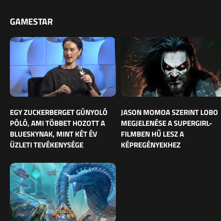
GAMESTAR
EGY ZUCKERBERGET GÚNYOLÓ
JASON MOMOA SZERINT LOBO
PÓLÓ, AMI TÖBBET HOZOTT A
MEGJELENÉSE A SUPERGIRL-
BLUESKYNAK, MINT KÉT ÉV
FILMBEN HŰ LESZ A
ÜZLETI TEVÉKENYSÉGE
KÉPREGÉNYEKHEZ