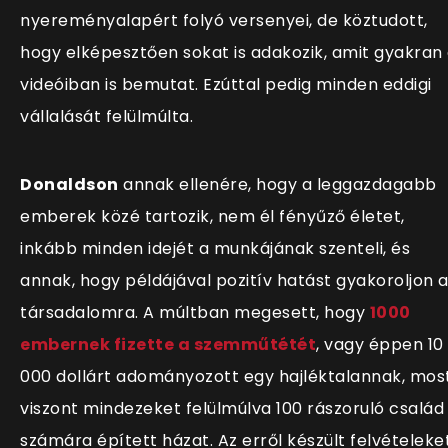
nyereményalapért folyó versenyei, de köztudott,
hogy elképesztően sokat is adakozik, amit gyakran
videóiban is bemutat. Ezúttal pedig minden eddigi
vállalását felülmúlta.
Donaldson
annak ellenére, hogy a leggazdagabb
emberek közé tartozik, nem él fényűző életet,
inkább minden idejét a munkájának szenteli, és
annak, hogy példájával pozitív hatást gyakoroljon 
társadalomra. A múltban megesett, hogy
1000
embernek fizette a szemműtétét
, vagy éppen 10
000 dollárt adományozott egy hajléktalannak, mos
viszont mindezeket felülmúlva 100 rászoruló család
számára épített házat. Az erről készült felvételeke