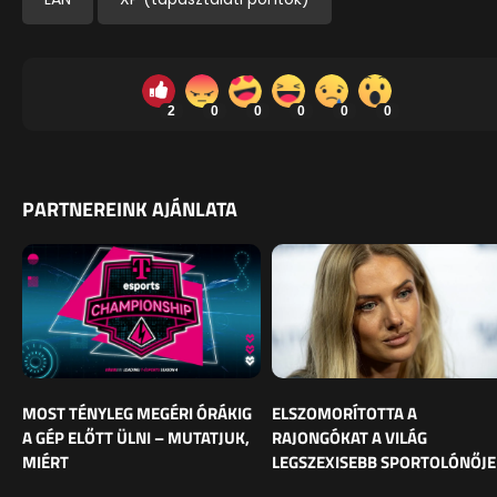
2
0
0
0
0
0
PARTNEREINK AJÁNLATA
MOST TÉNYLEG MEGÉRI ÓRÁKIG
ELSZOMORÍTOTTA A
A GÉP ELŐTT ÜLNI – MUTATJUK,
RAJONGÓKAT A VILÁG
MIÉRT
LEGSZEXISEBB SPORTOLÓNŐJE