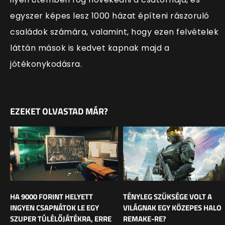
egyszer képes lesz 1000 házat ép
íteni rászoruló
családok számára, valamint, hogy ezen felvételek
láttán mások is kedvet kapnak majd a
jótékonykodásra.
EZEKET OLVASTAD MÁR?
HA 9000 FORINT HELYETT
TÉNYLEG SZÜKSÉGE VOLT A
INGYEN CSAPNÁTOK LE EGY
VILÁGNAK EGY KÖZEPES HALO
SZUPER TÚLÉLŐJÁTÉKRA, ERRE
REMAKE-RE?