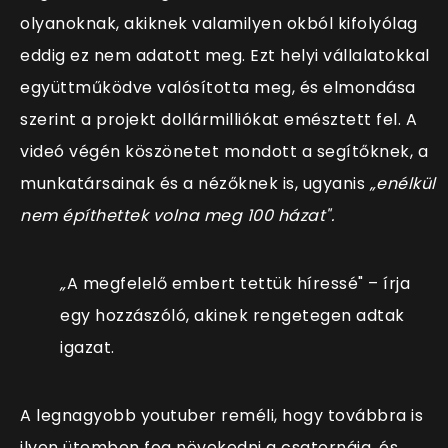
olyanoknak, akiknek valamilyen okból kifolyólag
eddig ez nem adatott meg. Ezt helyi vállalatokkal
együttműködve valósította meg, és elmondása
szerint a projekt dollármilliókat emésztett fel. A
videó végén köszönetet mondott a segítőknek, a
munkatársainak és a nézőknek is, ugyanis
„enélkül
nem építhettek volna meg 100 házat".
„
A megfelelő embert tettük h
íressé" – írja
egy hozzászóló, akinek rengetegen adtak
igazat.
A legnagyobb youtuber reméli, hogy továbbra is
ilyen ütemben fog növekedni a csatornája, és