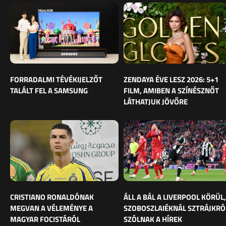
FORRADALMI TÉVÉKIJELZŐT
ZENDAYA ÉVE LESZ 2026: 5+1
TALÁLT FEL A SAMSUNG
FILM, AMIBEN A SZÍNÉSZNŐT
LÁTHATJUK JÖVŐRE
CRISTIANO RONALDÓNAK
ÁLL A BÁL A LIVERPOOL KÖRÜL,
MEGVAN A VÉLEMÉNYE A
SZOBOSZLAIÉKNÁL SZTRÁJKRÓ
MAGYAR FOCISTÁRÓL
SZÓLNAK A HÍREK