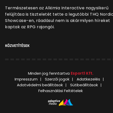
Természetesen az Alkimia Interactive nagysikerű
felújítása is tiszteletét tette a legutóbbi THQ Nordi
Showcase-en, ráadásul nem is akármilyen híreket
kaptak az RPG rajongói.
KÖZVETÍTÉSEK
Minden jog fenntartva
Esport1 Kft.
Impresszum
Szerzői jogok
Adatkezelés
Adatvédelmi beállítások
Sütibeállítások
Felhasználási Feltételek