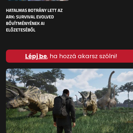
HATALMAS BOTRÁNY LETT AZ
ARK: SURVIVAL EVOLVED
BŐVÍTMÉNYÉNEK AI
ELŐZETESÉBŐL
Lépj be
, ha hozzá akarsz szólni!