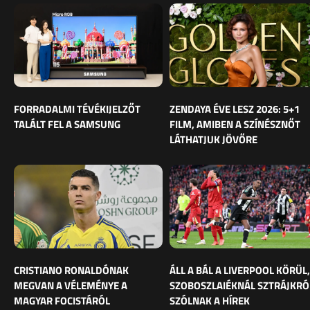
FORRADALMI TÉVÉKIJELZŐT
ZENDAYA ÉVE LESZ 2026: 5+1
TALÁLT FEL A SAMSUNG
FILM, AMIBEN A SZÍNÉSZNŐT
LÁTHATJUK JÖVŐRE
CRISTIANO RONALDÓNAK
ÁLL A BÁL A LIVERPOOL KÖRÜL,
MEGVAN A VÉLEMÉNYE A
SZOBOSZLAIÉKNÁL SZTRÁJKRÓ
MAGYAR FOCISTÁRÓL
SZÓLNAK A HÍREK