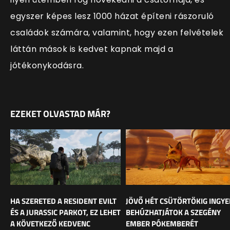
egyszer képes lesz 1000 házat ép
íteni rászoruló
családok számára, valamint, hogy ezen felvételek
láttán mások is kedvet kapnak majd a
jótékonykodásra.
EZEKET OLVASTAD MÁR?
HA SZERETED A RESIDENT EVILT
JÖVŐ HÉT CSÜTÖRTÖKIG INGY
ÉS A JURASSIC PARKOT, EZ LEHET
BEHÚZHATJÁTOK A SZEGÉNY
A KÖVETKEZŐ KEDVENC
EMBER PÓKEMBERÉT