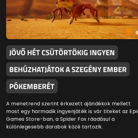
JÖVŐ HÉT CSÜTÖRTÖKIG INGYEN
BEHÚZHATJÁTOK A SZEGÉNY EMBER
PÓKEMBERÉT
A menetrend szerint érkezett ajándékok mellett
most egy harmadik ingyenjáték is vár titeket az Epi
Games Store-ban, a Spider Fox ráadásul a
különlegesebb darabok közé tartozik.