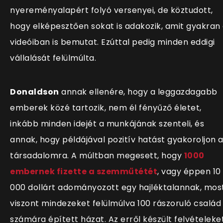
nyereményalapért folyó versenyei, de köztudott,
hogy elképesztően sokat is adakozik, amit gyakran
videóiban is bemutat. Ezúttal pedig minden eddigi
vállalását felülmúlta.
Donaldson
annak ellenére, hogy a leggazdagabb
emberek közé tartozik, nem él fényűző életet,
inkább minden idejét a munkájának szenteli, és
annak, hogy példájával pozitív hatást gyakoroljon 
társadalomra. A múltban megesett, hogy
1000
embernek fizette a szemműtétét
, vagy éppen 10
000 dollárt adományozott egy hajléktalannak, mos
viszont mindezeket felülmúlva 100 rászoruló család
számára épített házat. Az erről készült felvételeke