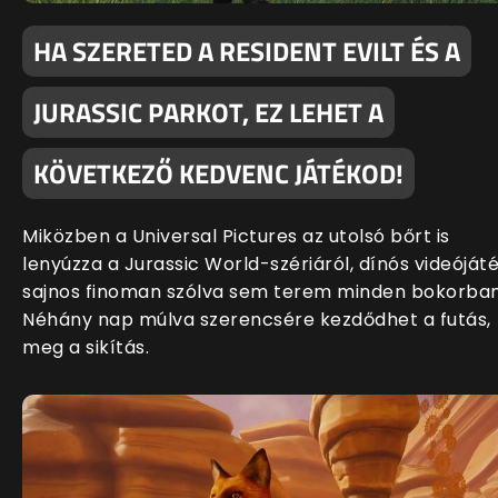
HA SZERETED A RESIDENT EVILT ÉS A
JURASSIC PARKOT, EZ LEHET A
KÖVETKEZŐ KEDVENC JÁTÉKOD!
Miközben a Universal Pictures az utolsó bőrt is
lenyúzza a Jurassic World-szériáról, dínós videóját
sajnos finoman szólva sem terem minden bokorban
Néhány nap múlva szerencsére kezdődhet a futás,
meg a sikítás.