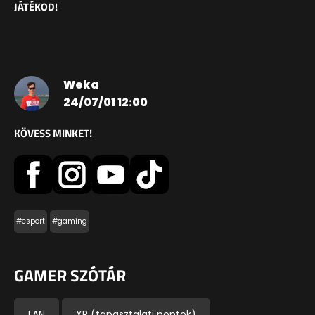
JÁTÉKOD!
Weka
24/07/01 12:00
KÖVESS MINKET!
#esport
#gaming
GAMER SZÓTÁR
LAN
XP (tapasztalati pontok)