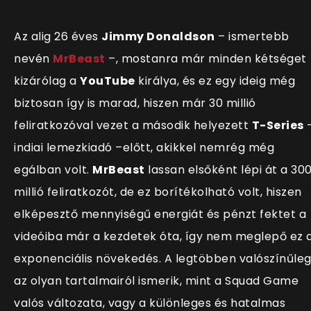
Az alig 26 éves
Jimmy Donaldson
– ismertebb
nevén
MrBeast
–, mostanra már minden kétséget
kizárólag a
YouTube
királya, és ez egy ideig még
biztosan így is marad, hiszen már 30 millió
feliratkozóval vezet a második helyezett
T-Series
indiai lemezkiadó –előtt, akikkel nemrég még
egálban volt.
MrBeast
lassan elsőként lépi át a 30
millió feliratkozót, de ez borítékolható volt, hiszen
elképesztő mennyiségű energiát és pénzt fektet a
videóiba már a kezdetek óta, így nem meglepő ez 
exponenciális növekedés. A legtöbben valószínűle
az olyan tartalmairól ismerik, mint a Squad Game
valós változata, vagy a különleges és hatalmas