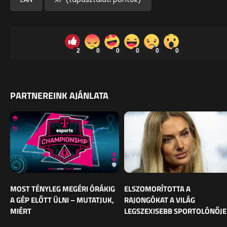
2
0
0
0
0
0
PARTNEREINK AJÁNLATA
MOST TÉNYLEG MEGÉRI ÓRÁKIG
ELSZOMORÍTOTTA A
A GÉP ELŐTT ÜLNI – MUTATJUK,
RAJONGÓKAT A VILÁG
MIÉRT
LEGSZEXISEBB SPORTOLÓNŐJE