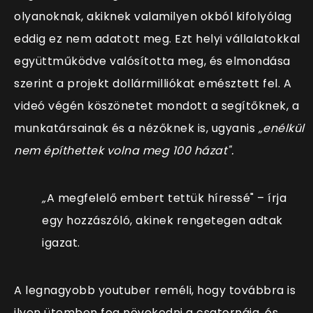
olyanoknak, akiknek valamilyen okból kifolyólag
eddig ez nem adatott meg. Ezt helyi vállalatokkal
együttműködve valósította meg, és elmondása
szerint a projekt dollármilliókat emésztett fel. A
videó végén köszönetet mondott a segítőknek, a
munkatársainak és a nézőknek is, ugyanis
„enélkül
nem építhettek volna meg 100 házat".
„
A megfelelő embert tettük h
íressé" – írja
egy hozzászóló, akinek rengetegen adtak
igazat.
A legnagyobb youtuber reméli, hogy továbbra is
ilyen ütemben fog növekedni a csatornája, és