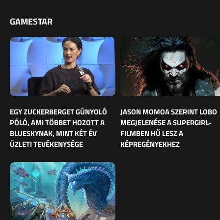
GAMESTAR
EGY ZUCKERBERGET GÚNYOLÓ
JASON MOMOA SZERINT LOBO
PÓLÓ, AMI TÖBBET HOZOTT A
MEGJELENÉSE A SUPERGIRL-
BLUESKYNAK, MINT KÉT ÉV
FILMBEN HŰ LESZ A
ÜZLETI TEVÉKENYSÉGE
KÉPREGÉNYEKHEZ